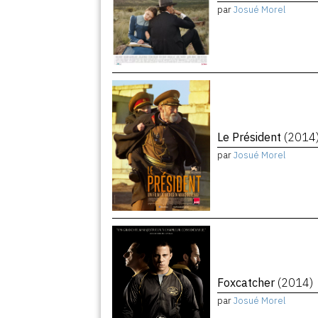
par
Josué Morel
Le Président
(2014
par
Josué Morel
Foxcatcher
(2014)
par
Josué Morel