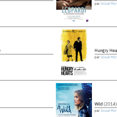
par
Josué Mor
)
Hungry Hea
par
Josué Mor
Wild
(2014)
par
Josué Mor