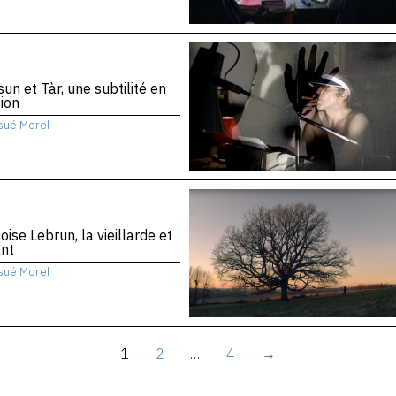
sun et Tàr, une subtilité en
ion
sué Morel
oise Lebrun, la vieillarde et
ant
sué Morel
1
2
…
4
→