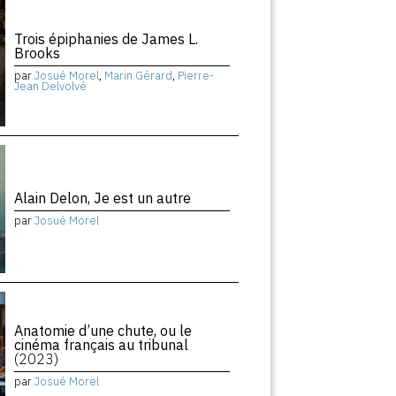
Trois épiphanies de James L.
Brooks
par
Josué Morel
,
Marin Gérard
,
Pierre-
Jean Delvolvé
Alain Delon, Je est un autre
par
Josué Morel
Anatomie d’une chute, ou le
cinéma français au tribunal
(2023)
par
Josué Morel