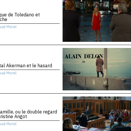
ique de Toledano et
che
sué Morel
al Akerman et le hasard
sué Morel
amille, ou le double regard
ristine Angot
sué Morel