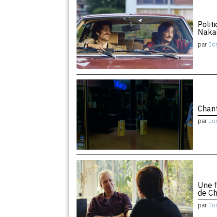
Polit
Naka
par
Jo
Chant
par
Jo
Une f
de Ch
par
Jo