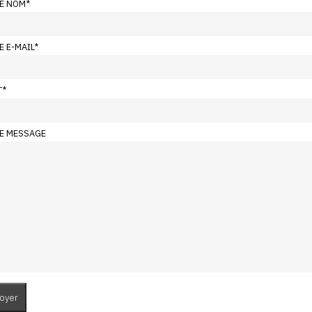
E NOM
*
E E-MAIL
*
T
*
E MESSAGE