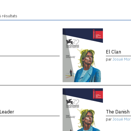
 résultats
El Clan
par
Josué Mor
 Leader
The Danish 
par
Josué Mor