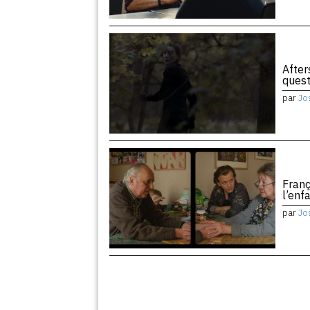
After
quest
par
Jo
Franç
l’enf
par
Jo