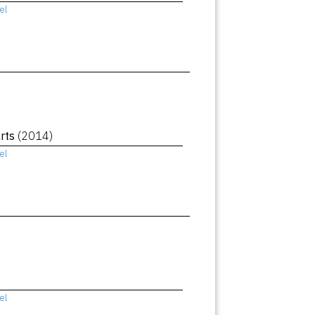
el
rts
(2014)
el
el