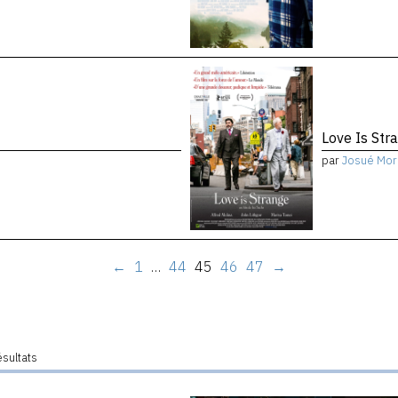
Love Is Str
par
Josué Mor
←
1
…
44
45
46
47
→
ésultats