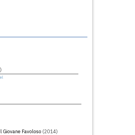
)
el
Il Giovane Favoloso
(2014)