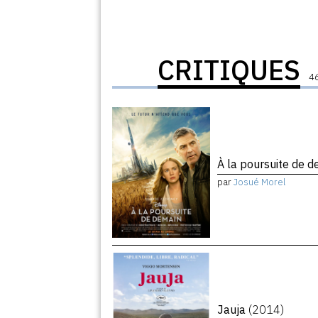
CRITIQUES
46
À la poursuite de 
par
Josué Morel
Jauja
(2014)