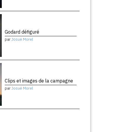
Godard défiguré
par
Josué Morel
Clips et images de la campagne
par
Josué Morel