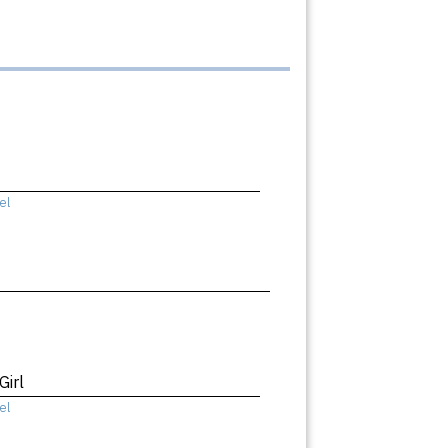
el
Girl
el