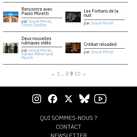
Rencontre avec
Les Forbans de la
Paolo Moretti
nuit
par
Josué Morel
,
par
Josué Morel
Chloé Cavillier
Deux nouvelles
rubriques vidéo
Critikat reloaded
par
Josué Morel
,
par
Josué Morel
Adrien Mitterrand
Munch
←
1
…
8
9
10
→
QUI SOMMES-NOUS ?
CONTACT
NEWSLETTER