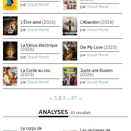
par
Josué Morel
par
Josué Morel
L’Être aimé
(2026)
L’Abandon
(2026)
par
Josué Morel
par
Josué Morel
La Vénus électrique
Die My Love
(2025)
(2026)
par
Josué Morel
par
Josué Morel
La Corde au cou
Juste une illusion
(2025)
(2026)
par
Josué Morel
par
Josué Morel
←
1
2
3
…
47
→
ANALYSES
40 résultats
Le corps de
Les réclames de