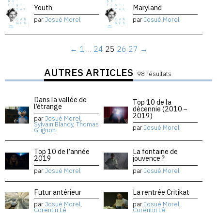
Youth
Maryland
par
Josué Morel
par
Josué Morel
←
1
…
24
25
26
27
→
AUTRES ARTICLES
98 résultats
Dans la vallée de
Top 10 de la
l’étrange
décennie (2010 –
2019)
par
Josué Morel
,
Sylvain Blandy
,
Thomas
par
Josué Morel
Grignon
Top 10 de l’année
La fontaine de
2019
jouvence ?
par
Josué Morel
par
Josué Morel
Futur antérieur
La rentrée Critikat
par
Josué Morel
,
par
Josué Morel
,
Corentin Lê
Corentin Lê