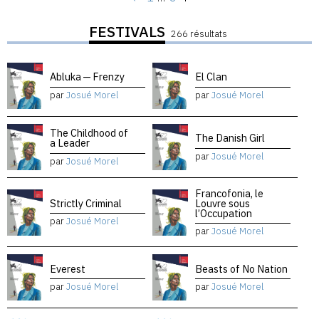
FESTIVALS
266 résultats
Abluka — Frenzy
El Clan
par
Josué Morel
par
Josué Morel
The Childhood of
The Danish Girl
a Leader
par
Josué Morel
par
Josué Morel
Francofonia, le
Strictly Criminal
Louvre sous
l’Occupation
par
Josué Morel
par
Josué Morel
Everest
Beasts of No Nation
par
Josué Morel
par
Josué Morel