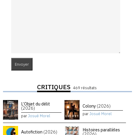
CRITIQUES
469 résultats
L’Objet du délit
Colony
(2026)
(2026)
par
Josué Morel
par
Josué Morel
Histoires parallèles
Autofiction
(2026)
(2026)