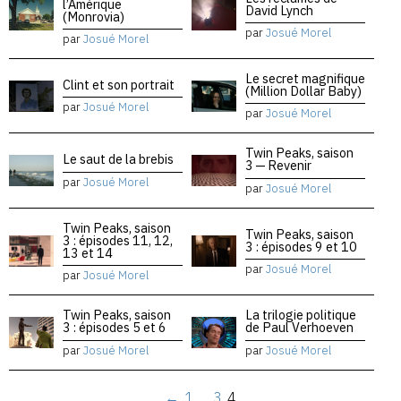
l’Amérique
David Lynch
(Monrovia)
par
Josué Morel
par
Josué Morel
Le secret magnifique
Clint et son portrait
(Million Dollar Baby)
par
Josué Morel
par
Josué Morel
Twin Peaks, saison
Le saut de la brebis
3 — Revenir
par
Josué Morel
par
Josué Morel
Twin Peaks, saison
Twin Peaks, saison
3 : épisodes 11, 12,
3 : épisodes 9 et 10
13 et 14
par
Josué Morel
par
Josué Morel
Twin Peaks, saison
La trilogie politique
3 : épisodes 5 et 6
de Paul Verhoeven
par
Josué Morel
par
Josué Morel
←
1
…
3
4