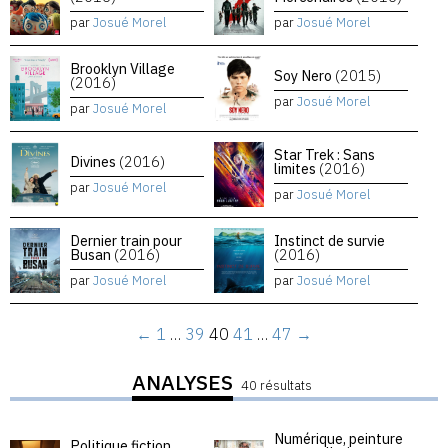
par
Josué Morel
par
Josué Morel
Brooklyn Village
Soy Nero
(2015)
(2016)
par
Josué Morel
par
Josué Morel
Star Trek : Sans
Divines
(2016)
limites
(2016)
par
Josué Morel
par
Josué Morel
Dernier train pour
Instinct de survie
Busan
(2016)
(2016)
par
Josué Morel
par
Josué Morel
←
1
…
39
40
41
…
47
→
ANALYSES
40 résultats
Numérique, peinture
Politique fiction