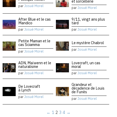
et sorcellerie
par
Josué Morel
par
Josué Morel
After Blue et le cas
9/11, vingt ans plus
Mandico
tard
par
Josué Morel
par
Josué Morel
Petite Maman et le
Le mystère Chabrol
cas Sciamma
par
Josué Morel
par
Josué Morel
ADN, Maïwenn et le
Lovecraft, un cas
naturalisme
moral
par
Josué Morel
par
Josué Morel
Grandeur et
De Lovecraft
décadence de Louis
à Lynch
de Funès
par
Josué Morel
par
Josué Morel
←
1
2
3
4
→