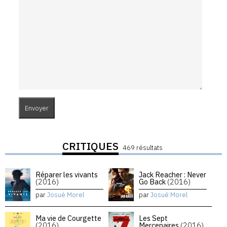
CRITIQUES
469 résultats
Réparer les vivants
Jack Reacher : Never
(2016)
Go Back
(2016)
par
Josué Morel
par
Josué Morel
Ma vie de Courgette
Les Sept
(2016)
Mercenaires
(2016)