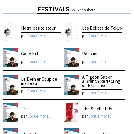
FESTIVALS
266 résultats
Notre petite sœur
Les Délices de Tokyo
par
Josué Morel
par
Josué Morel
Good Kill
Pasolini
par
Josué Morel
par
Josué Morel
A Pigeon Sat on
Le Dernier Coup de
a Branch Reflecting
marteau
on Existence
par
Josué Morel
par
Josué Morel
Tsili
The Smell of Us
par
Josué Morel
par
Josué Morel