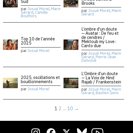
Sud
Brooks
par
Josué Morel
,
Marin
par
Josué Morel
,
Marin
Gérard
,
Camille
Gérard
Bouthors
L’ombre d’un doute
— Avatar : De feu et
de cendres /
Top 10 de l’année
Mektoub my Love :
2025
Canto due
par
Josué Morel
par
Josué Morel
,
Marin
Gérard
,
Pierre-Jean
Delvolvé
L’Ombre d’un doute
2025, oscillations et
— La Voix de Hind
bouillonnements
Rajab / Frankenstein
par
Josué Morel
par
Josué Morel
,
Marin
Gérard
,
Bastien Gens
1
2
…
10
→