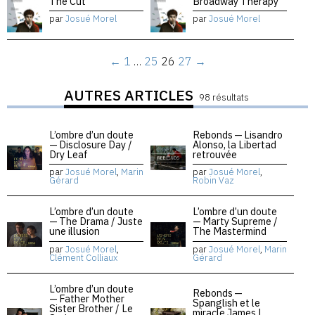
The Cut
Broadway Therapy
par
Josué Morel
par
Josué Morel
←
1
…
25
26
27
→
AUTRES ARTICLES
98 résultats
L’ombre d’un doute
Rebonds — Lisandro
— Disclosure Day /
Alonso, la Libertad
Dry Leaf
retrouvée
par
Josué Morel
,
Marin
par
Josué Morel
,
Gérard
Robin Vaz
L’ombre d’un doute
L’ombre d’un doute
— The Drama / Juste
— Marty Supreme /
une illusion
The Mastermind
par
Josué Morel
,
par
Josué Morel
,
Marin
Clément Colliaux
Gérard
L’ombre d’un doute
Rebonds —
— Father Mother
Spanglish et le
Sister Brother / Le
miracle James L.