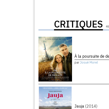
CRITIQUES
46
À la poursuite de 
par
Josué Morel
Jauja
(2014)