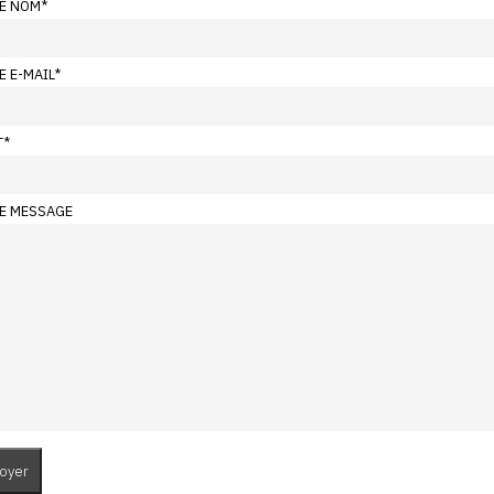
E NOM
*
E E-MAIL
*
T
*
E MESSAGE