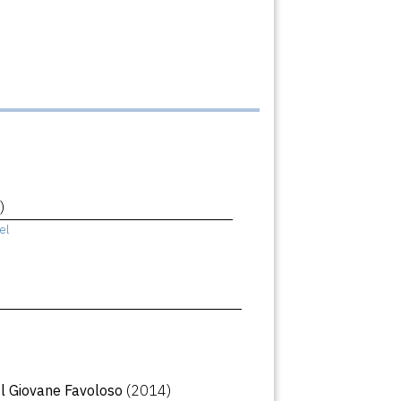
)
el
Il Giovane Favoloso
(2014)