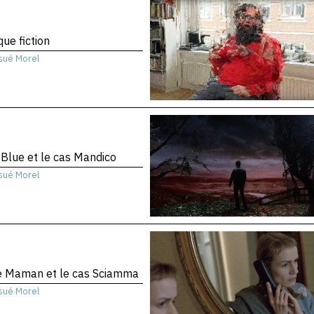
que fiction
sué Morel
 Blue et le cas Mandico
sué Morel
te Maman et le cas Sciamma
sué Morel