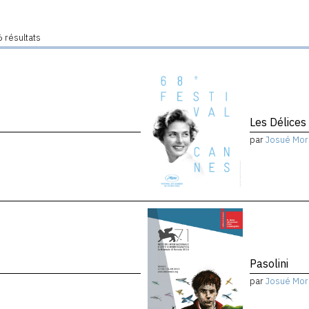
 résultats
Les Délices
par
Josué Mor
Pasolini
par
Josué Mor