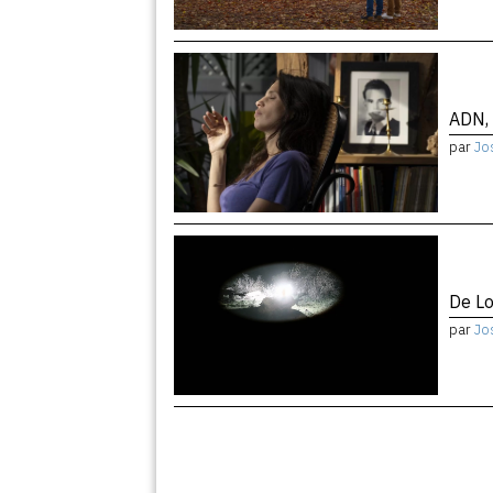
ADN, 
par
Jo
De Lo
par
Jo