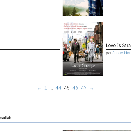
Love Is Str
par
Josué Mor
←
1
…
44
45
46
47
→
ésultats