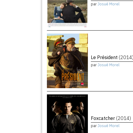
par
Josué Morel
Le Président
(2014
par
Josué Morel
Foxcatcher
(2014)
par
Josué Morel