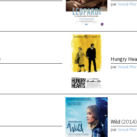
par
Josué Mor
)
Hungry Hea
par
Josué Mor
Wild
(2014)
par
Josué Mor