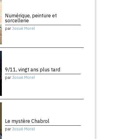
Numérique, peinture et
sorcellerie
par
Josué Morel
9/11, vingt ans plus tard
par
Josué Morel
Le mystère Chabrol
par
Josué Morel