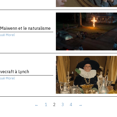
Maïwenn et le naturalisme
sué Morel
vecraft à Lynch
sué Morel
←
1
2
3
4
→