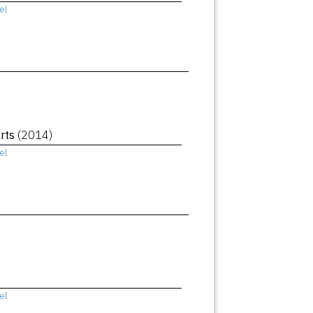
el
rts
(2014)
el
el