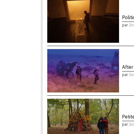
Politi
par
Jo
After
par
Jo
Peti
par
Jo