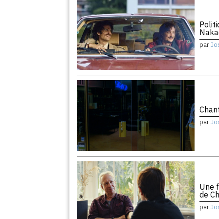
Polit
Naka
par
Jo
Chant
par
Jo
Une f
de Ch
par
Jo