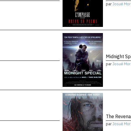
par
Josué Mor
Midnight Sp
par
Josué Mor
The Reven
par
Josué Mor