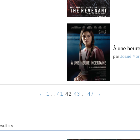
À une heure
par
Josué Mor
←
1
…
41
42
43
…
47
→
ésultats