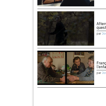
After
quest
par
Jo
Franç
l’enf
par
Jo