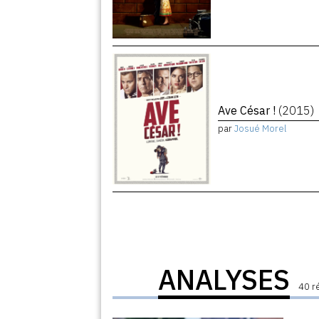
Ave César !
(2015)
par
Josué Morel
ANALYSES
40 r