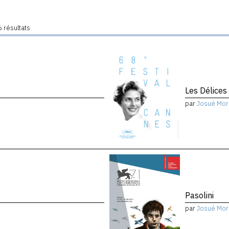
 résultats
Les Délices
par
Josué Mor
Pasolini
par
Josué Mor