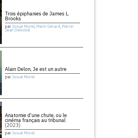
Trois épiphanies de James L.
Brooks
par
Josué Morel
,
Marin Gérard
,
Pierre-
Jean Delvolvé
Alain Delon, Je est un autre
par
Josué Morel
Anatomie d’une chute, ou le
cinéma français au tribunal
(2023)
par
Josué Morel