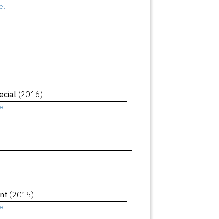
el
ecial
(2016)
el
ant
(2015)
el