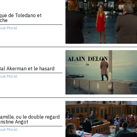
ique de Toledano et
che
sué Morel
al Akerman et le hasard
sué Morel
amille, ou le double regard
ristine Angot
sué Morel