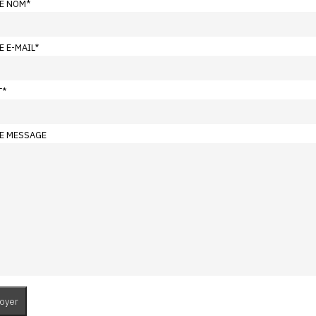
E NOM
*
E E-MAIL
*
T
*
E MESSAGE