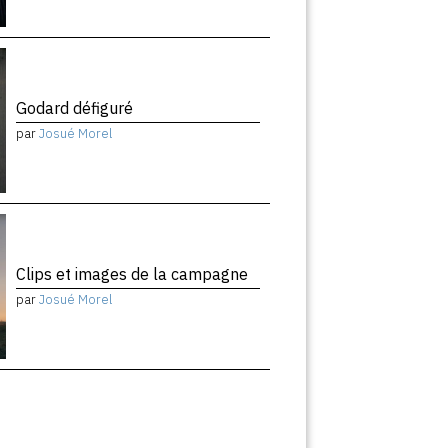
Godard défiguré
par
Josué Morel
Clips et images de la campagne
par
Josué Morel