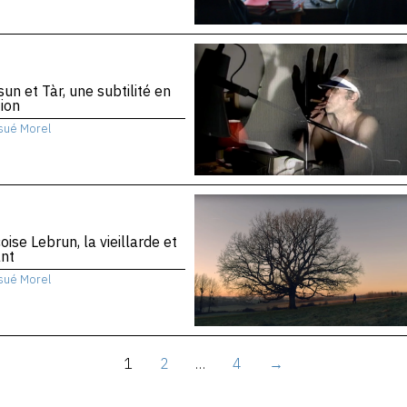
sun et Tàr, une subtilité en
ion
sué Morel
oise Lebrun, la vieillarde et
ant
sué Morel
1
2
…
4
→