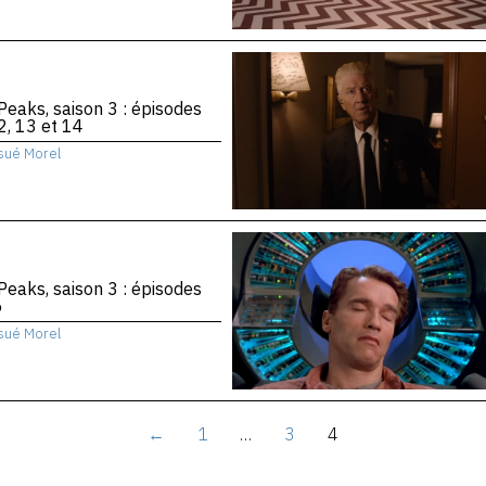
Peaks, saison 3 : épisodes
2, 13 et 14
sué Morel
Peaks, saison 3 : épisodes
6
sué Morel
←
1
…
3
4