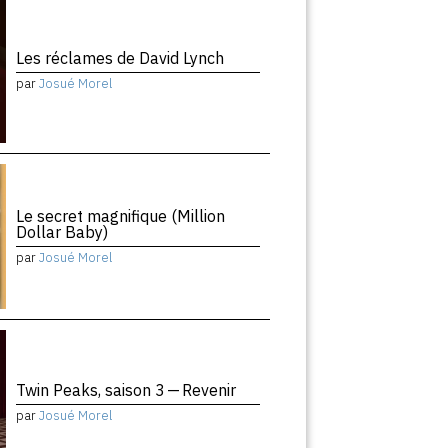
Les réclames de David Lynch
par
Josué Morel
Le secret magnifique (Million
Dollar Baby)
par
Josué Morel
Twin Peaks, saison 3 — Revenir
par
Josué Morel