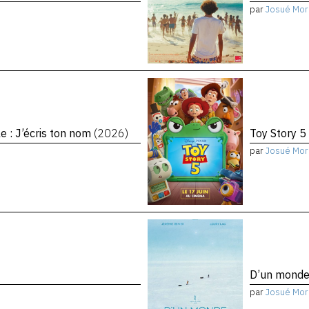
par
Josué Mor
le : J’écris ton nom
(2026)
Toy Story 5
par
Josué Mor
D’un monde 
par
Josué Mor