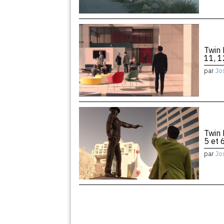
Twin 
11, 1
par
Jo
Twin 
5 et 
par
Jo