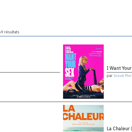
9 résultats
I Want You
par
Josué Mor
La Chaleur