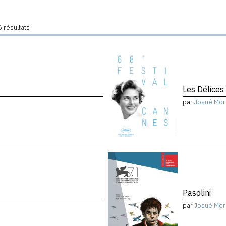
 résultats
Les Délices
par
Josué Mor
Pasolini
par
Josué Mor