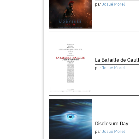
par
Josué Morel
La Bataille de Gaul
par
Josué Morel
Disclosure Day
par
Josué Morel