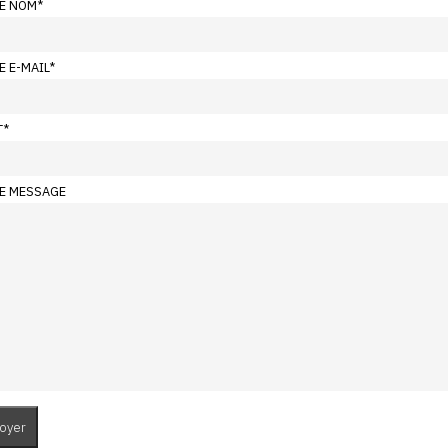
E NOM
*
E E-MAIL
*
T
*
E MESSAGE