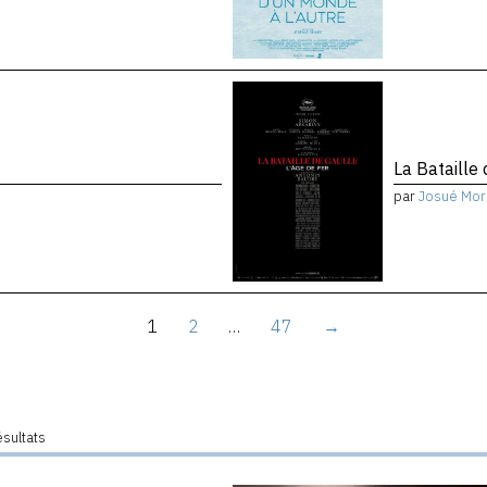
La Bataille 
par
Josué Mor
1
2
…
47
→
ésultats