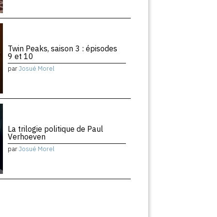
Twin Peaks, saison 3 : épisodes
9 et 10
par
Josué Morel
La trilogie politique de Paul
Verhoeven
par
Josué Morel