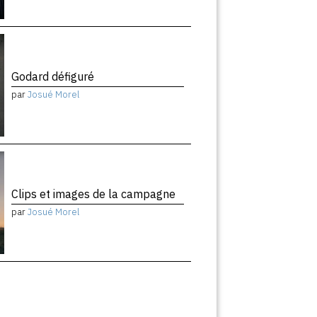
Godard défiguré
par
Josué Morel
Clips et images de la campagne
par
Josué Morel