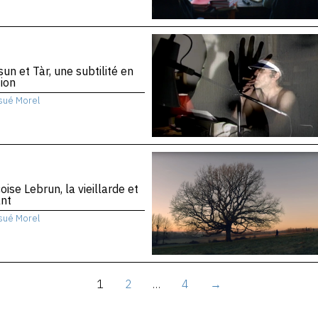
sun et Tàr, une subtilité en
ion
sué Morel
oise Lebrun, la vieillarde et
ant
sué Morel
1
2
…
4
→