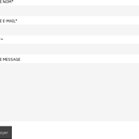
E NOM
*
E E-MAIL
*
T
*
E MESSAGE