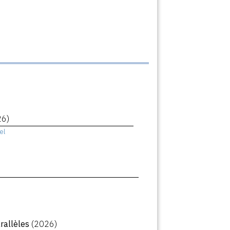
26)
el
arallèles
(2026)