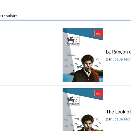
 résultats
La Rançon d
par
Josué Mor
The Look of
par
Josué Mor