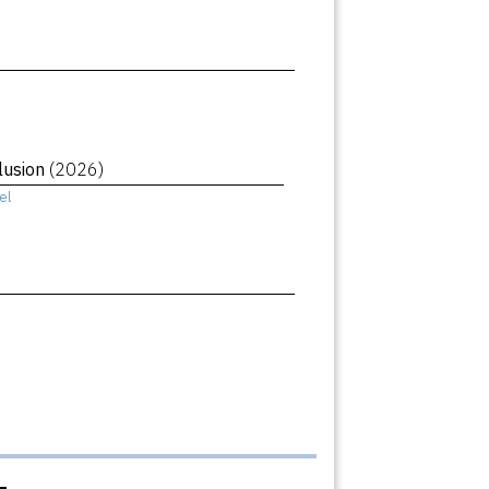
llusion
(2026)
el