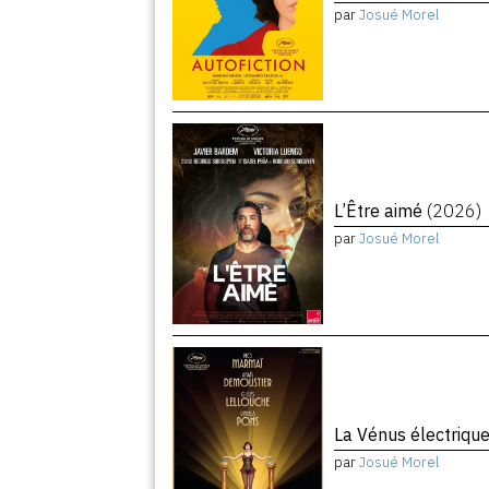
par
Josué Morel
L’Être aimé
(2026)
par
Josué Morel
La Vénus électriqu
par
Josué Morel