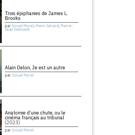
Trois épiphanies de James L.
Brooks
par
Josué Morel
,
Marin Gérard
,
Pierre-
Jean Delvolvé
Alain Delon, Je est un autre
par
Josué Morel
Anatomie d’une chute, ou le
cinéma français au tribunal
(2023)
par
Josué Morel