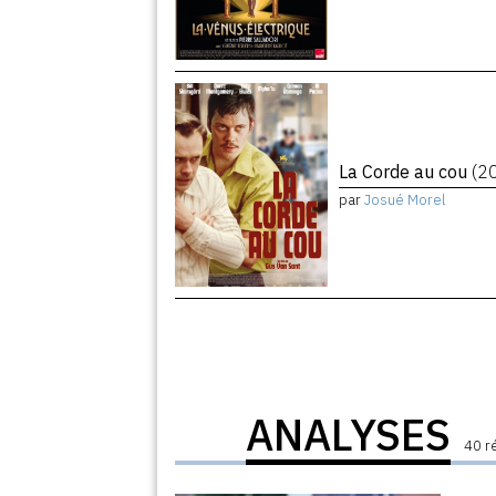
La Corde au cou
(2
par
Josué Morel
ANALYSES
40 r