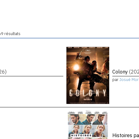
9 résultats
26)
Colony
(20
par
Josué Mor
Histoires p