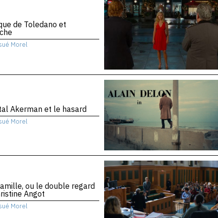
ique de Toledano et
che
sué Morel
al Akerman et le hasard
sué Morel
amille, ou le double regard
ristine Angot
sué Morel