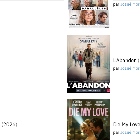
par
Josué Mor
L’Abandon
par
Josué Mor
e
(2026)
Die My Lov
par
Josué Mor