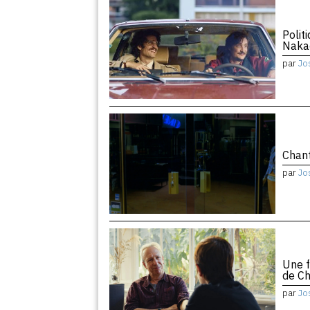
Polit
Naka
par
Jo
Chant
par
Jo
Une f
de Ch
par
Jo