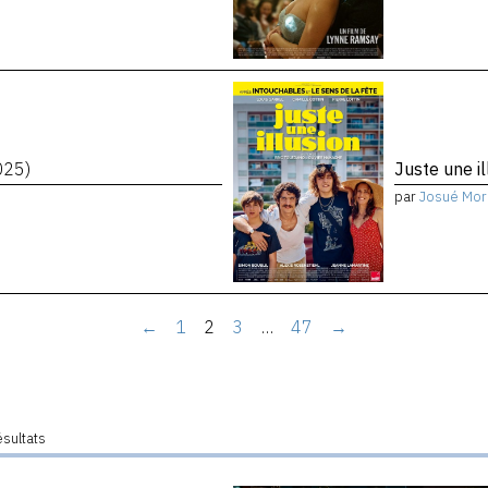
025)
Juste une i
par
Josué Mor
←
1
2
3
…
47
→
ésultats