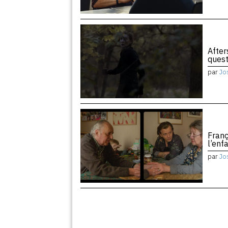
After
quest
par
Jo
Franç
l’enf
par
Jo