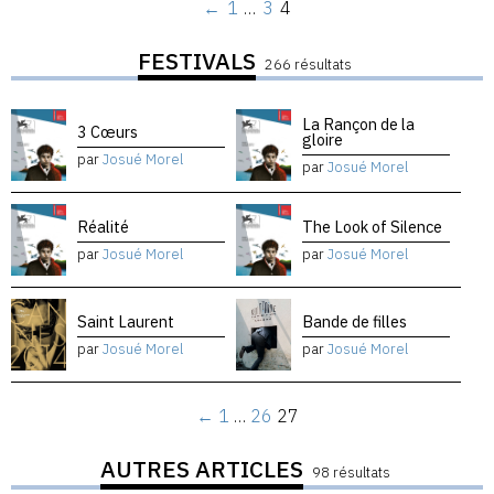
←
1
…
3
4
FESTIVALS
266 résultats
La Rançon de la
3 Cœurs
gloire
par
Josué Morel
par
Josué Morel
Réalité
The Look of Silence
par
Josué Morel
par
Josué Morel
Saint Laurent
Bande de filles
par
Josué Morel
par
Josué Morel
←
1
…
26
27
AUTRES ARTICLES
98 résultats