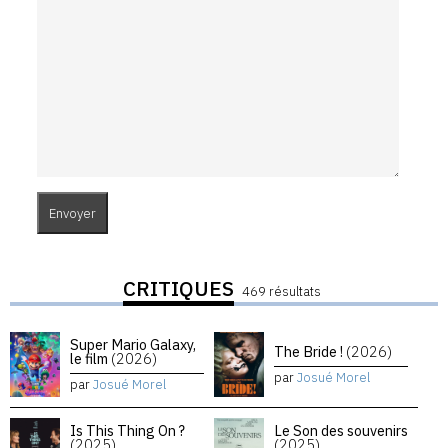
CRITIQUES
469 résultats
Super Mario Galaxy,
The Bride !
(2026)
le film
(2026)
par
Josué Morel
par
Josué Morel
Is This Thing On ?
Le Son des souvenirs
(2025)
(2025)