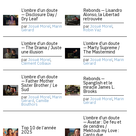
L’ombre d’un doute
Rebonds — Lisandro
— Disclosure Day /
Alonso, la Libertad
Dry Leaf
retrouvée
par
Josué Morel
,
Marin
par
Josué Morel
,
Gérard
Robin Vaz
L’ombre d’un doute
L’ombre d’un doute
— The Drama / Juste
— Marty Supreme /
une illusion
The Mastermind
par
Josué Morel
,
par
Josué Morel
,
Marin
Clément Colliaux
Gérard
L’ombre d’un doute
Rebonds —
— Father Mother
Spanglish et le
Sister Brother / Le
miracle James L.
Sud
Brooks
par
Josué Morel
,
Marin
par
Josué Morel
,
Marin
Gérard
,
Camille
Gérard
Bouthors
L’ombre d’un doute
— Avatar : De feu et
de cendres /
Top 10 de l’année
Mektoub my Love :
2025
Canto due