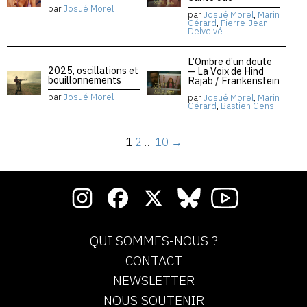
par
Josué Morel
par
Josué Morel
,
Marin
Gérard
,
Pierre-Jean
Delvolvé
L’Ombre d’un doute
2025, oscillations et
— La Voix de Hind
bouillonnements
Rajab / Frankenstein
par
Josué Morel
par
Josué Morel
,
Marin
Gérard
,
Bastien Gens
1
2
…
10
→
QUI SOMMES-NOUS ?
CONTACT
NEWSLETTER
NOUS SOUTENIR