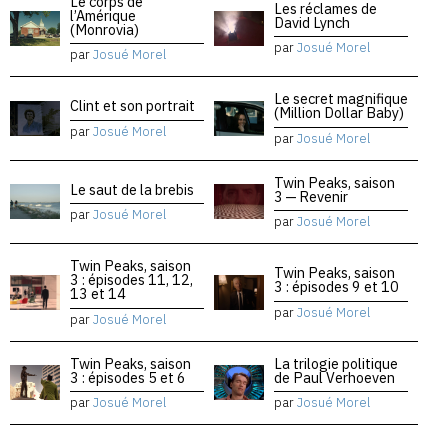
Le corps de
Les réclames de
l’Amérique
David Lynch
(Monrovia)
par
Josué Morel
par
Josué Morel
Le secret magnifique
Clint et son portrait
(Million Dollar Baby)
par
Josué Morel
par
Josué Morel
Twin Peaks, saison
Le saut de la brebis
3 — Revenir
par
Josué Morel
par
Josué Morel
Twin Peaks, saison
Twin Peaks, saison
3 : épisodes 11, 12,
3 : épisodes 9 et 10
13 et 14
par
Josué Morel
par
Josué Morel
Twin Peaks, saison
La trilogie politique
3 : épisodes 5 et 6
de Paul Verhoeven
par
Josué Morel
par
Josué Morel