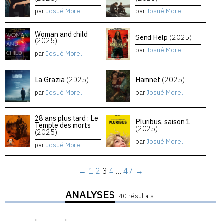
par
Josué Morel
par
Josué Morel
Woman and child
Send Help
(2025)
(2025)
par
Josué Morel
par
Josué Morel
La Grazia
(2025)
Hamnet
(2025)
par
Josué Morel
par
Josué Morel
28 ans plus tard : Le
Pluribus, saison 1
Temple des morts
(2025)
(2025)
par
Josué Morel
par
Josué Morel
←
1
2
3
4
…
47
→
ANALYSES
40 résultats