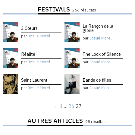
FESTIVALS
266 résultats
La Rançon de la
3 Cœurs
gloire
par
Josué Morel
par
Josué Morel
Réalité
The Look of Silence
par
Josué Morel
par
Josué Morel
Saint Laurent
Bande de filles
par
Josué Morel
par
Josué Morel
←
1
…
26
27
AUTRES ARTICLES
98 résultats