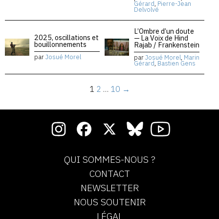
Gérard
,
Pierre-Jean
Delvolvé
L’Ombre d’un doute
2025, oscillations et
— La Voix de Hind
bouillonnements
Rajab / Frankenstein
par
Josué Morel
par
Josué Morel
,
Marin
Gérard
,
Bastien Gens
1
2
…
10
→
QUI SOMMES-NOUS ?
CONTACT
NEWSLETTER
NOUS SOUTENIR
LÉGAL