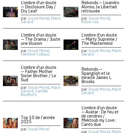
L’ombre d’un doute
Rebonds — Lisandro
— Disclosure Day /
Alonso, la Libertad
Dry Leaf
retrouvée
par
Josué Morel
,
Marin
par
Josué Morel
,
Gérard
Robin Vaz
L’ombre d’un doute
L’ombre d’un doute
— The Drama / Juste
— Marty Supreme /
une illusion
The Mastermind
par
Josué Morel
,
par
Josué Morel
,
Marin
Clément Colliaux
Gérard
L’ombre d’un doute
Rebonds —
— Father Mother
Spanglish et le
Sister Brother / Le
miracle James L.
Sud
Brooks
par
Josué Morel
,
Marin
par
Josué Morel
,
Marin
Gérard
,
Camille
Gérard
Bouthors
L’ombre d’un doute
— Avatar : De feu et
de cendres /
Top 10 de l’année
Mektoub my Love :
2025
Canto due
par
Josué Morel
par
Josué Morel
,
Marin