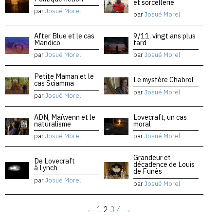
et sorcellerie
par
Josué Morel
par
Josué Morel
After Blue et le cas
9/11, vingt ans plus
Mandico
tard
par
Josué Morel
par
Josué Morel
Petite Maman et le
Le mystère Chabrol
cas Sciamma
par
Josué Morel
par
Josué Morel
ADN, Maïwenn et le
Lovecraft, un cas
naturalisme
moral
par
Josué Morel
par
Josué Morel
Grandeur et
De Lovecraft
décadence de Louis
à Lynch
de Funès
par
Josué Morel
par
Josué Morel
←
1
2
3
4
→