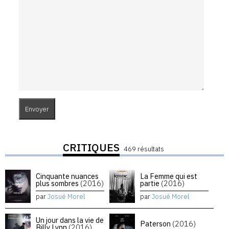
CRITIQUES
469 résultats
Cinquante nuances
La Femme qui est
plus sombres
(2016)
partie
(2016)
par
Josué Morel
par
Josué Morel
Un jour dans la vie de
Paterson
(2016)
Billy Lynn
(2016)