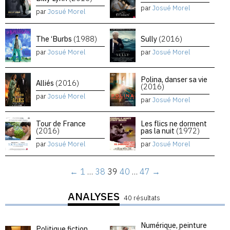
par
Josué Morel
par
Josué Morel
The ‘Burbs
(1988)
Sully
(2016)
par
Josué Morel
par
Josué Morel
Polina, danser sa vie
Alliés
(2016)
(2016)
par
Josué Morel
par
Josué Morel
Tour de France
Les flics ne dorment
(2016)
pas la nuit
(1972)
par
Josué Morel
par
Josué Morel
←
1
…
38
39
40
…
47
→
ANALYSES
40 résultats
Numérique, peinture
Politique fiction