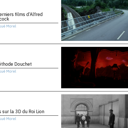
erniers films d’Alfred
hcock
sué Morel
éthode Douchet
sué Morel
 sur la 3D du Roi Lion
sué Morel