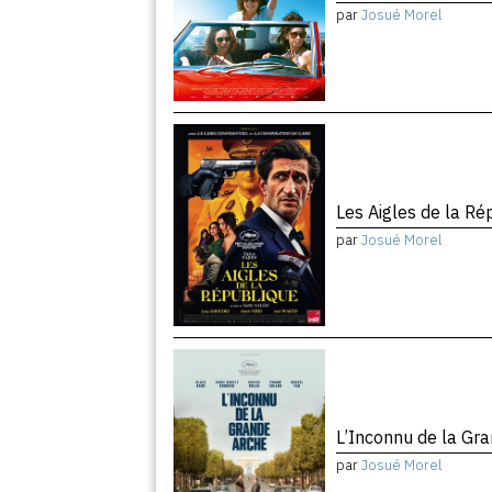
par
Josué Morel
Les Aigles de la R
par
Josué Morel
L’Inconnu de la Gr
par
Josué Morel