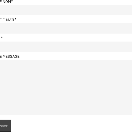
E NOM
*
E E-MAIL
*
T
*
E MESSAGE