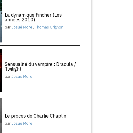
La dynamique Fincher (Les
années 2010)
par
Josué Morel
,
Thomas Grignon
Sensualité du vampire : Dracula /
Twilight
par
Josué Morel
Le procès de Charlie Chaplin
par
Josué Morel