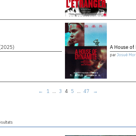
(2025)
A House of
par
Josué Mor
←
1
…
3
4
5
…
47
→
ésultats