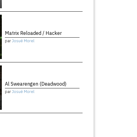
Matrix Reloaded / Hacker
par
Josué Morel
Al Swearengen (Deadwood)
par
Josué Morel