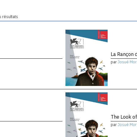
 résultats
La Rançon d
par
Josué Mor
The Look of
par
Josué Mor