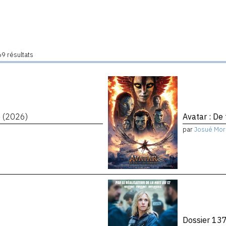
9 résultats
é
(2026)
Avatar : De
par
Josué Mor
Dossier 13