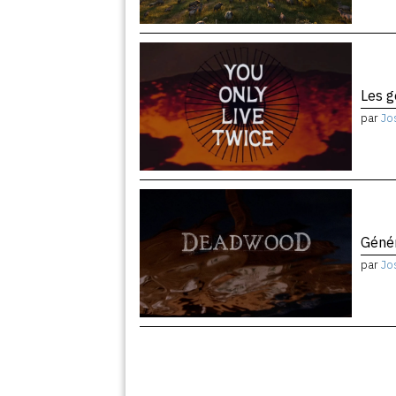
Les 
par
Jo
Géné
par
Jo