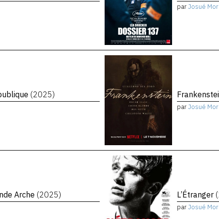
par
Josué Mor
épublique
(2025)
Frankenste
par
Josué Mor
ande Arche
(2025)
L’Étranger
par
Josué Mor