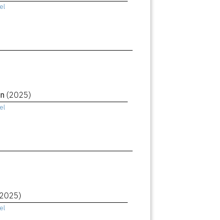
el
in
(2025)
el
(2025)
el