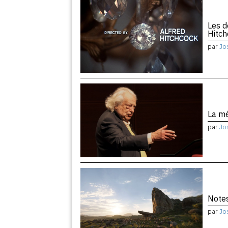
Les d
Hitc
par
Jo
La m
par
Jo
Notes
par
Jo