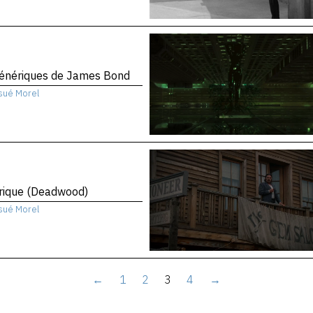
génériques de James Bond
sué Morel
rique (Deadwood)
sué Morel
←
1
2
3
4
→