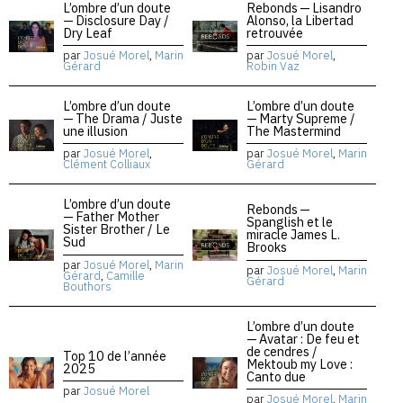
L’ombre d’un doute
Rebonds — Lisandro
— Disclosure Day /
Alonso, la Libertad
Dry Leaf
retrouvée
par
Josué Morel
,
Marin
par
Josué Morel
,
Gérard
Robin Vaz
L’ombre d’un doute
L’ombre d’un doute
— The Drama / Juste
— Marty Supreme /
une illusion
The Mastermind
par
Josué Morel
,
par
Josué Morel
,
Marin
Clément Colliaux
Gérard
L’ombre d’un doute
Rebonds —
— Father Mother
Spanglish et le
Sister Brother / Le
miracle James L.
Sud
Brooks
par
Josué Morel
,
Marin
par
Josué Morel
,
Marin
Gérard
,
Camille
Gérard
Bouthors
L’ombre d’un doute
— Avatar : De feu et
de cendres /
Top 10 de l’année
Mektoub my Love :
2025
Canto due
par
Josué Morel
par
Josué Morel
,
Marin