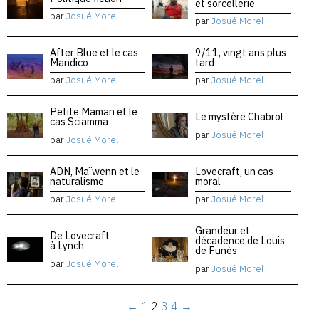
et sorcellerie
par
Josué Morel
par
Josué Morel
After Blue et le cas
9/11, vingt ans plus
Mandico
tard
par
Josué Morel
par
Josué Morel
Petite Maman et le
Le mystère Chabrol
cas Sciamma
par
Josué Morel
par
Josué Morel
ADN, Maïwenn et le
Lovecraft, un cas
naturalisme
moral
par
Josué Morel
par
Josué Morel
Grandeur et
De Lovecraft
décadence de Louis
à Lynch
de Funès
par
Josué Morel
par
Josué Morel
←
1
2
3
4
→