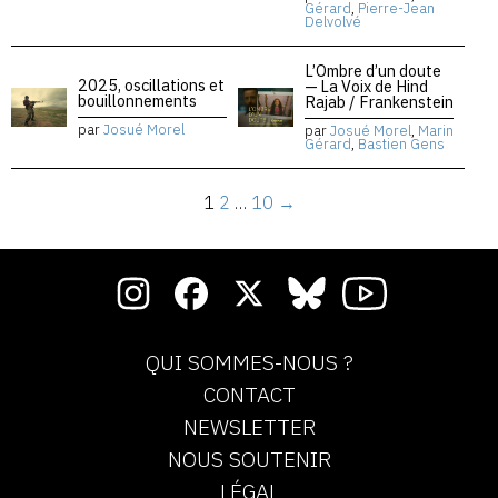
Gérard
,
Pierre-Jean
Delvolvé
L’Ombre d’un doute
2025, oscillations et
— La Voix de Hind
bouillonnements
Rajab / Frankenstein
par
Josué Morel
par
Josué Morel
,
Marin
Gérard
,
Bastien Gens
1
2
…
10
→
QUI SOMMES-NOUS ?
CONTACT
NEWSLETTER
NOUS SOUTENIR
LÉGAL