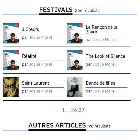
FESTIVALS
266 résultats
La Rançon de la
3 Cœurs
gloire
par
Josué Morel
par
Josué Morel
Réalité
The Look of Silence
par
Josué Morel
par
Josué Morel
Saint Laurent
Bande de filles
par
Josué Morel
par
Josué Morel
←
1
…
26
27
AUTRES ARTICLES
98 résultats