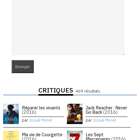
CRITIQUES
469 résultats
Réparer les vivants
Jack Reacher : Never
(2016)
Go Back
(2016)
par
Josué Morel
par
Josué Morel
Ma vie de Courgette
Les Sept
(2016)
Mercenaires
(2016)