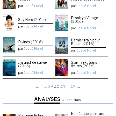
par
Josué Morel
par
Josué Morel
Brooklyn Village
Soy Nero
(2015)
(2016)
par
Josué Morel
par
Josué Morel
Dernier train pour
Divines
(2016)
Busan
(2016)
par
Josué Morel
par
Josué Morel
Instinct de survie
Star Trek : Sans
(2016)
limites
(2016)
par
Josué Morel
par
Josué Morel
←
1
…
39
40
41
…
47
→
ANALYSES
40 résultats
Numérique, peinture
Politique fiction