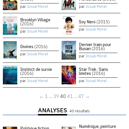
par
Josué Morel
par
Josué Morel
Brooklyn Village
Soy Nero
(2015)
(2016)
par
Josué Morel
par
Josué Morel
Dernier train pour
Divines
(2016)
Busan
(2016)
par
Josué Morel
par
Josué Morel
Instinct de survie
Star Trek : Sans
(2016)
limites
(2016)
par
Josué Morel
par
Josué Morel
←
1
…
39
40
41
…
47
→
ANALYSES
40 résultats
Numérique, peinture
Politique fiction