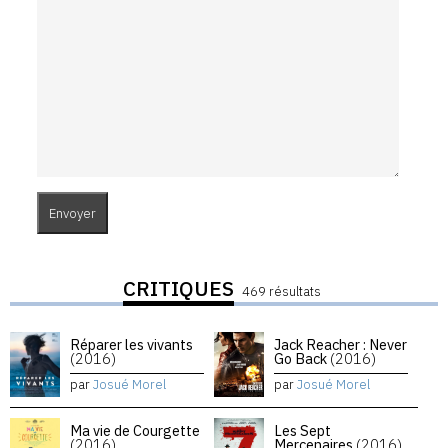
CRITIQUES
469 résultats
Réparer les vivants
Jack Reacher : Never
(2016)
Go Back
(2016)
par
Josué Morel
par
Josué Morel
Ma vie de Courgette
Les Sept
(2016)
Mercenaires
(2016)