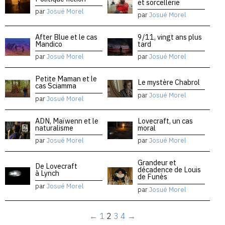
et sorcellerie
par
Josué Morel
par
Josué Morel
After Blue et le cas
9/11, vingt ans plus
Mandico
tard
par
Josué Morel
par
Josué Morel
Petite Maman et le
Le mystère Chabrol
cas Sciamma
par
Josué Morel
par
Josué Morel
ADN, Maïwenn et le
Lovecraft, un cas
naturalisme
moral
par
Josué Morel
par
Josué Morel
Grandeur et
De Lovecraft
décadence de Louis
à Lynch
de Funès
par
Josué Morel
par
Josué Morel
←
1
2
3
4
→