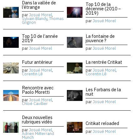
Dans la vallée de
Top 10 de la
l’étrange
décennie (2010 –
2019)
par
Josué Morel
,
Sylvain Blandy
,
Thomas
par
Josué Morel
Grignon
Top 10 de l’année
La fontaine de
2019
jouvence ?
par
Josué Morel
par
Josué Morel
Futur antérieur
La rentrée Critikat
par
Josué Morel
,
par
Josué Morel
,
Corentin Lê
Corentin Lê
Rencontre avec
Les Forbans de la
Paolo Moretti
nuit
par
Josué Morel
,
par
Josué Morel
Chloé Cavillier
Deux nouvelles
rubriques vidéo
Critikat reloaded
par
Josué Morel
,
par
Josué Morel
Adrien Mitterrand
Munch