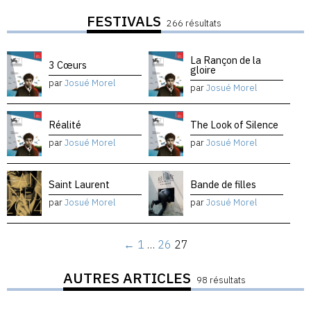
FESTIVALS
266 résultats
La Rançon de la
3 Cœurs
gloire
par
Josué Morel
par
Josué Morel
Réalité
The Look of Silence
par
Josué Morel
par
Josué Morel
Saint Laurent
Bande de filles
par
Josué Morel
par
Josué Morel
←
1
…
26
27
AUTRES ARTICLES
98 résultats