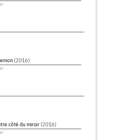
el
Demon
(2016)
el
utre côté du miroir
(2016)
el