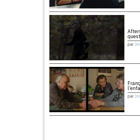
After
quest
par
Jo
Franç
l’enf
par
Jo