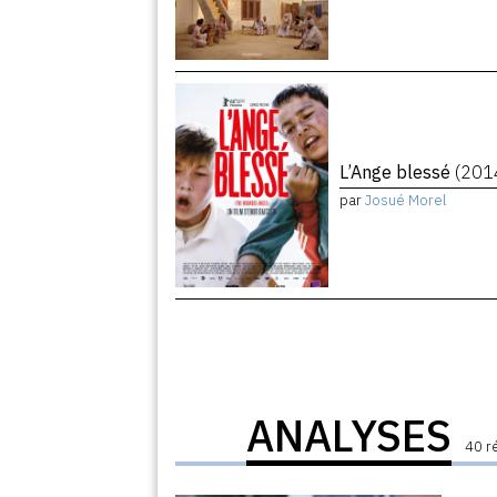
L’Ange blessé
(201
par
Josué Morel
ANALYSES
40 r