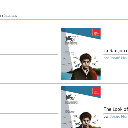
 résultats
La Rançon d
par
Josué Mor
The Look of
par
Josué Mor