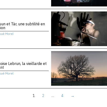
sun et Tàr, une subtilité en
ion
sué Morel
oise Lebrun, la vieillarde et
ant
sué Morel
1
2
…
4
→