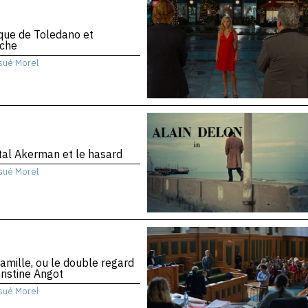
ique de Toledano et
che
sué Morel
al Akerman et le hasard
sué Morel
amille, ou le double regard
ristine Angot
sué Morel