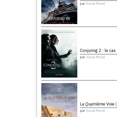
par
Josué Morel
Conjuring 2 : le cas
par
Josué Morel
La Quatrième Voie
par
Josué Morel