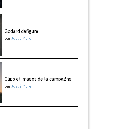
Godard défiguré
par
Josué Morel
Clips et images de la campagne
par
Josué Morel