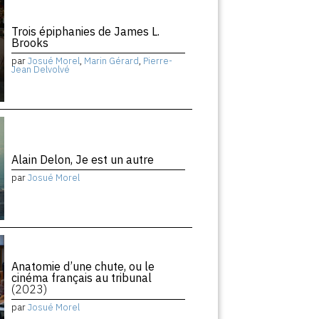
Trois épiphanies de James L.
Brooks
par
Josué Morel
,
Marin Gérard
,
Pierre-
Jean Delvolvé
Alain Delon, Je est un autre
par
Josué Morel
Anatomie d’une chute, ou le
cinéma français au tribunal
(2023)
par
Josué Morel