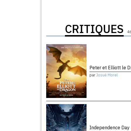
CRITIQUES
46
Peter et Elliott le
par
Josué Morel
Independence Day 