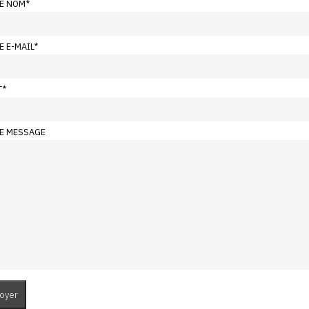
E NOM
*
E E-MAIL
*
T
*
E MESSAGE