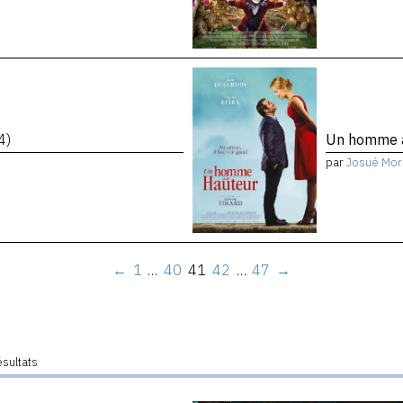
4)
Un homme à
par
Josué Mor
←
1
…
40
41
42
…
47
→
ésultats