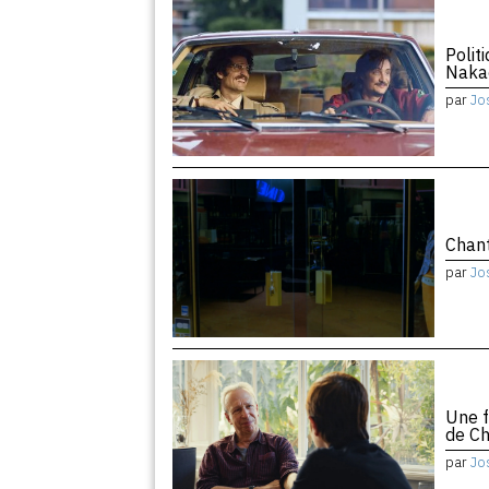
Polit
Naka
par
Jo
Chant
par
Jo
Une f
de Ch
par
Jo