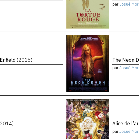
par
Josué Mor
 Enfield
(2016)
The Neon 
par
Josué Mor
(2014)
Alice de l’a
par
Josué Mor