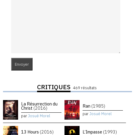
CRITIQUES
469 résultats
La Résurrection du
Ran
(1985)
Christ
(2016)
par
Josué Morel
par
Josué Morel
13 Hours
(2016)
L’Impasse
(1993)