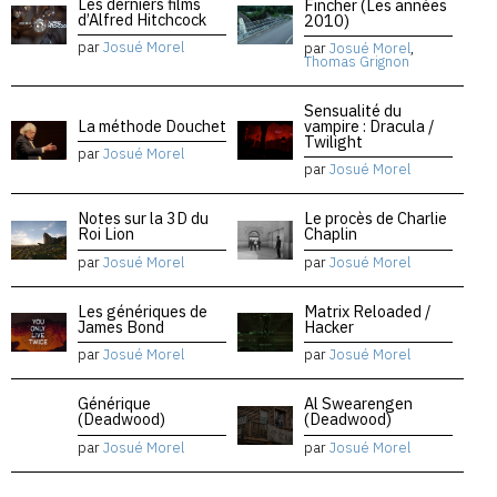
Les derniers films
Fincher (Les années
d’Alfred Hitchcock
2010)
par
Josué Morel
par
Josué Morel
,
Thomas Grignon
Sensualité du
La méthode Douchet
vampire : Dracula /
Twilight
par
Josué Morel
par
Josué Morel
Notes sur la 3D du
Le procès de Charlie
Roi Lion
Chaplin
par
Josué Morel
par
Josué Morel
Les génériques de
Matrix Reloaded /
James Bond
Hacker
par
Josué Morel
par
Josué Morel
Générique
Al Swearengen
(Deadwood)
(Deadwood)
par
Josué Morel
par
Josué Morel