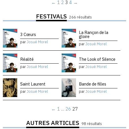
←
1
2
3
4
→
FESTIVALS
266 résultats
La Rançon de la
3 Cœurs
gloire
par
Josué Morel
par
Josué Morel
Réalité
The Look of Silence
par
Josué Morel
par
Josué Morel
Saint Laurent
Bande de filles
par
Josué Morel
par
Josué Morel
←
1
…
26
27
AUTRES ARTICLES
98 résultats