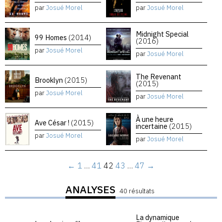
par
Josué Morel
par
Josué Morel
Midnight Special
99 Homes
(2014)
(2016)
par
Josué Morel
par
Josué Morel
The Revenant
Brooklyn
(2015)
(2015)
par
Josué Morel
par
Josué Morel
À une heure
Ave César !
(2015)
incertaine
(2015)
par
Josué Morel
par
Josué Morel
←
1
…
41
42
43
…
47
→
ANALYSES
40 résultats
La dynamique