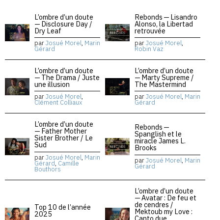
L’ombre d’un doute
Rebonds — Lisandro
— Disclosure Day /
Alonso, la Libertad
Dry Leaf
retrouvée
par
Josué Morel
,
Marin
par
Josué Morel
,
Gérard
Robin Vaz
L’ombre d’un doute
L’ombre d’un doute
— The Drama / Juste
— Marty Supreme /
une illusion
The Mastermind
par
Josué Morel
,
par
Josué Morel
,
Marin
Clément Colliaux
Gérard
L’ombre d’un doute
Rebonds —
— Father Mother
Spanglish et le
Sister Brother / Le
miracle James L.
Sud
Brooks
par
Josué Morel
,
Marin
par
Josué Morel
,
Marin
Gérard
,
Camille
Gérard
Bouthors
L’ombre d’un doute
— Avatar : De feu et
de cendres /
Top 10 de l’année
Mektoub my Love :
2025
Canto due