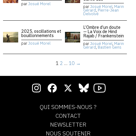
par
Josué Morel
par
Josué Morel
,
Marin
Gérard
,
Pierre-Jean
Delvolvé
L’Ombre d’un doute
2025, oscillations et
— La Voix de Hind
bouillonnements
Rajab / Frankenstein
par
Josué Morel
par
Josué Morel
,
Marin
Gérard
,
Bastien Gens
1
2
…
10
→
QUI SOMMES-NOUS ?
CONTACT
NEWSLETTER
NOUS SOUTENIR