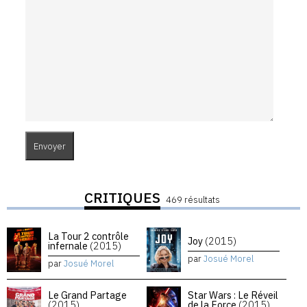
CRITIQUES
469 résultats
La Tour 2 contrôle
Joy
(2015)
infernale
(2015)
par
Josué Morel
par
Josué Morel
Le Grand Partage
Star Wars : Le Réveil
(2015)
de la Force
(2015)