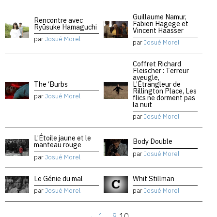
Guillaume Namur,
Rencontre avec
Fabien Hagege et
Ryūsuke Hamaguchi
Vincent Haasser
par
Josué Morel
par
Josué Morel
Coffret Richard
Fleischer : Terreur
aveugle,
The ‘Burbs
L’Étrangleur de
Rillington Place, Les
par
Josué Morel
flics ne dorment pas
la nuit
par
Josué Morel
L’Étoile jaune et le
Body Double
manteau rouge
par
Josué Morel
par
Josué Morel
Le Génie du mal
Whit Stillman
par
Josué Morel
par
Josué Morel
←
1
…
9
10