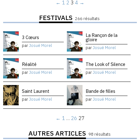
←
1
2
3
4
→
FESTIVALS
266 résultats
La Rançon de la
3 Cœurs
gloire
par
Josué Morel
par
Josué Morel
Réalité
The Look of Silence
par
Josué Morel
par
Josué Morel
Saint Laurent
Bande de filles
par
Josué Morel
par
Josué Morel
←
1
…
26
27
AUTRES ARTICLES
98 résultats