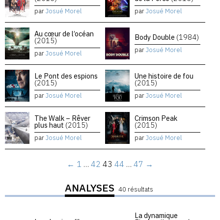
par
Josué Morel
par
Josué Morel
Au cœur de l’océan
Body Double
(1984)
(2015)
par
Josué Morel
par
Josué Morel
Le Pont des espions
Une histoire de fou
(2015)
(2015)
par
Josué Morel
par
Josué Morel
The Walk – Rêver
Crimson Peak
plus haut
(2015)
(2015)
par
Josué Morel
par
Josué Morel
←
1
…
42
43
44
…
47
→
ANALYSES
40 résultats
La dynamique