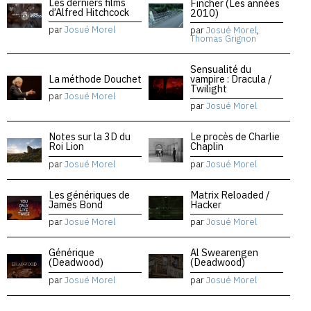
Les derniers films
Fincher (Les années
d’Alfred Hitchcock
2010)
par
Josué Morel
par
Josué Morel
,
Thomas Grignon
Sensualité du
La méthode Douchet
vampire : Dracula /
Twilight
par
Josué Morel
par
Josué Morel
Notes sur la 3D du
Le procès de Charlie
Roi Lion
Chaplin
par
Josué Morel
par
Josué Morel
Les génériques de
Matrix Reloaded /
James Bond
Hacker
par
Josué Morel
par
Josué Morel
Générique
Al Swearengen
(Deadwood)
(Deadwood)
par
Josué Morel
par
Josué Morel