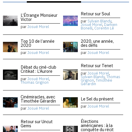
Retour sur Soul
L’Étrange Monsieur
Victor
par
Sylvain Blandy
,
Josué Morel
,
Damien
par
Josué Morel
Bonelli
,
Corentin Lê
Top 10 de l’année
2020, une année,
2020
des défis
par
Josué Morel
par
Josué Morel
Retour sur Tenet
Débat du ciné-club
Critikat : L’Aurore
par
Josué Morel
,
Sylvain Blandy
,
Thomas
par
Josué Morel
,
Grignon
,
Timothée
Thomas Grignon
Gérardin
Cinémiracles, avec
Le Sel du présent
Timothée Gérardin
par
Josué Morel
par
Josué Morel
Élections
Retour sur Uncut
américaines : à la
Gems
conquête du récit