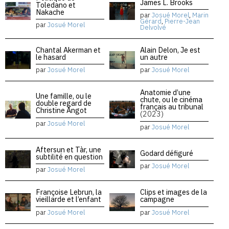
James L. Brooks
Toledano et
Nakache
par
Josué Morel
,
Marin
Gérard
,
Pierre-Jean
par
Josué Morel
Delvolvé
Chantal Akerman et
Alain Delon, Je est
le hasard
un autre
par
Josué Morel
par
Josué Morel
Anatomie d’une
Une famille, ou le
chute, ou le cinéma
double regard de
français au tribunal
Christine Angot
(2023)
par
Josué Morel
par
Josué Morel
Aftersun et Tàr, une
Godard défiguré
subtilité en question
par
Josué Morel
par
Josué Morel
Françoise Lebrun, la
Clips et images de la
vieillarde et l’enfant
campagne
par
Josué Morel
par
Josué Morel