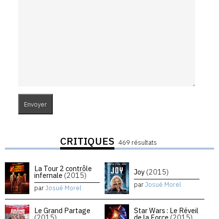
CRITIQUES
469 résultats
La Tour 2 contrôle
Joy
(2015)
infernale
(2015)
par
Josué Morel
par
Josué Morel
Le Grand Partage
Star Wars : Le Réveil
(2015)
de la Force
(2015)