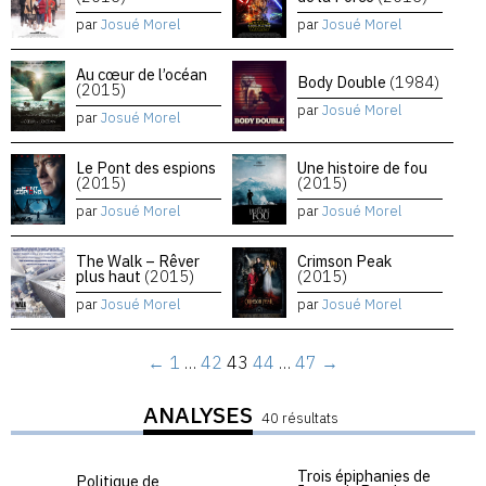
par
Josué Morel
par
Josué Morel
Au cœur de l’océan
Body Double
(1984)
(2015)
par
Josué Morel
par
Josué Morel
Le Pont des espions
Une histoire de fou
(2015)
(2015)
par
Josué Morel
par
Josué Morel
The Walk – Rêver
Crimson Peak
plus haut
(2015)
(2015)
par
Josué Morel
par
Josué Morel
←
1
…
42
43
44
…
47
→
ANALYSES
40 résultats
Trois épiphanies de
Politique de