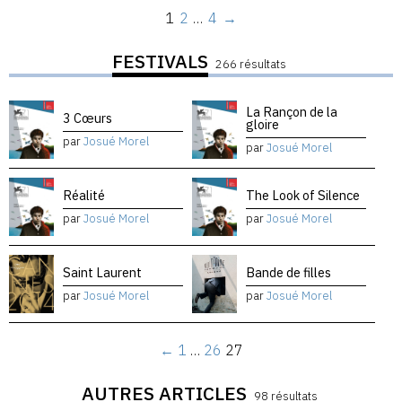
1
2
…
4
→
FESTIVALS
266 résultats
La Rançon de la
3 Cœurs
gloire
par
Josué Morel
par
Josué Morel
Réalité
The Look of Silence
par
Josué Morel
par
Josué Morel
Saint Laurent
Bande de filles
par
Josué Morel
par
Josué Morel
←
1
…
26
27
AUTRES ARTICLES
98 résultats