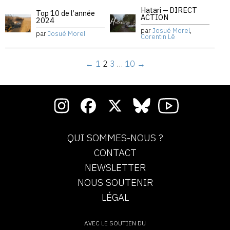
Hatari — DIRECT
Top 10 de l’année
ACTION
2024
par
Josué Morel
,
par
Josué Morel
Corentin Lê
←
1
2
3
…
10
→
QUI SOMMES-NOUS ?
CONTACT
NEWSLETTER
NOUS SOUTENIR
LÉGAL
AVEC LE SOUTIEN DU