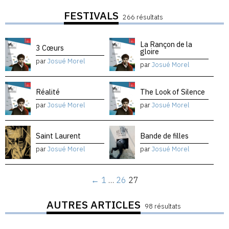
FESTIVALS
266 résultats
La Rançon de la
3 Cœurs
gloire
par
Josué Morel
par
Josué Morel
Réalité
The Look of Silence
par
Josué Morel
par
Josué Morel
Saint Laurent
Bande de filles
par
Josué Morel
par
Josué Morel
←
1
…
26
27
AUTRES ARTICLES
98 résultats