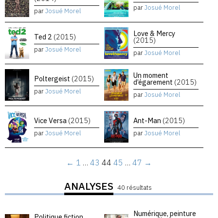
par
Josué Morel
par
Josué Morel
Love & Mercy
Ted 2
(2015)
(2015)
par
Josué Morel
par
Josué Morel
Un moment
Poltergeist
(2015)
d’égarement
(2015)
par
Josué Morel
par
Josué Morel
Vice Versa
(2015)
Ant-Man
(2015)
par
Josué Morel
par
Josué Morel
←
1
…
43
44
45
…
47
→
ANALYSES
40 résultats
Numérique, peinture
Politique fiction