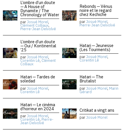
L’ombre d’un doute
Rebonds — Vénus
— A House of
noire et le regard
Dynamite / The
chez Kechiche
Chronology of Water
par
Josué Morel
,
par
Josué Morel
,
Pierre-Jean Delvolvé
Clément Colliaux
,
Pierre-Jean Delvolvé
L’ombre d’un doute
Hatari — Jeunesse
— Oui / Kontinental
(Les Tourments)
’25
par
Josué Morel
,
par
Josué Morel
,
Corentin Lê
Corentin Lê
,
Clément
Colliaux
Hatari — Tardes de
Hatari — The
soledad
Brutalist
par
Josué Morel
,
par
Josué Morel
,
Marin
Corentin Lê
Gérard
Hatari — Le cinéma
d’horreur en 2024
Critikat a vingt ans
par
Josué Morel
,
par
Josué Morel
Corentin Lê
,
Pierre-
Jean Delvolvé