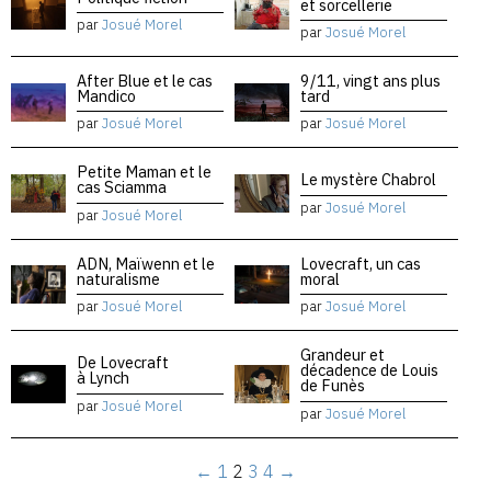
et sorcellerie
par
Josué Morel
par
Josué Morel
After Blue et le cas
9/11, vingt ans plus
Mandico
tard
par
Josué Morel
par
Josué Morel
Petite Maman et le
Le mystère Chabrol
cas Sciamma
par
Josué Morel
par
Josué Morel
ADN, Maïwenn et le
Lovecraft, un cas
naturalisme
moral
par
Josué Morel
par
Josué Morel
Grandeur et
De Lovecraft
décadence de Louis
à Lynch
de Funès
par
Josué Morel
par
Josué Morel
←
1
2
3
4
→