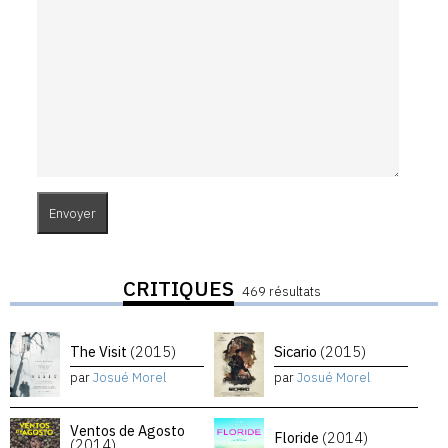
CRITIQUES
469 résultats
The Visit
(2015)
Sicario
(2015)
par
Josué Morel
par
Josué Morel
Ventos de Agosto
Floride
(2014)
(2014)