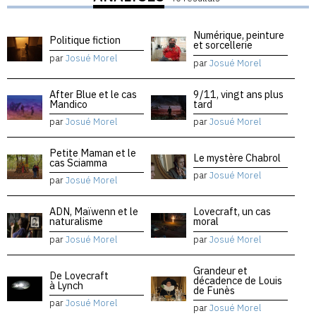
Numérique, peinture
Politique fiction
et sorcellerie
par
Josué Morel
par
Josué Morel
After Blue et le cas
9/11, vingt ans plus
Mandico
tard
par
Josué Morel
par
Josué Morel
Petite Maman et le
Le mystère Chabrol
cas Sciamma
par
Josué Morel
par
Josué Morel
ADN, Maïwenn et le
Lovecraft, un cas
naturalisme
moral
par
Josué Morel
par
Josué Morel
Grandeur et
De Lovecraft
décadence de Louis
à Lynch
de Funès
par
Josué Morel
par
Josué Morel