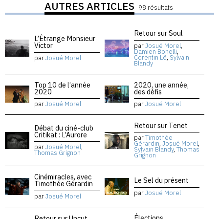
AUTRES ARTICLES
98 résultats
Retour sur Soul
L’Étrange Monsieur
Victor
par
Josué Morel
,
Damien Bonelli
,
Corentin Lê
,
Sylvain
par
Josué Morel
Blandy
Top 10 de l’année
2020, une année,
2020
des défis
par
Josué Morel
par
Josué Morel
Retour sur Tenet
Débat du ciné-club
Critikat : L’Aurore
par
Timothée
Gérardin
,
Josué Morel
,
par
Josué Morel
,
Sylvain Blandy
,
Thomas
Thomas Grignon
Grignon
Cinémiracles, avec
Le Sel du présent
Timothée Gérardin
par
Josué Morel
par
Josué Morel
Élections
Retour sur Uncut