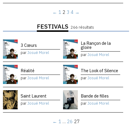
←
1
2
3
4
→
FESTIVALS
266 résultats
La Rançon de la
3 Cœurs
gloire
par
Josué Morel
par
Josué Morel
Réalité
The Look of Silence
par
Josué Morel
par
Josué Morel
Saint Laurent
Bande de filles
par
Josué Morel
par
Josué Morel
←
1
…
26
27