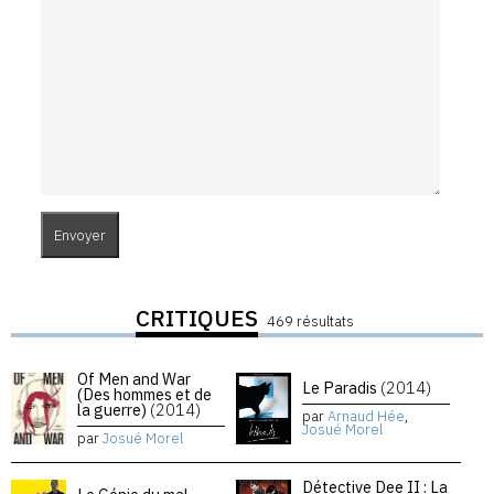
CRITIQUES
469 résultats
Of Men and War
Le Paradis
(2014)
(Des hommes et de
la guerre)
(2014)
par
Arnaud Hée
,
Josué Morel
par
Josué Morel
Détective Dee II : La