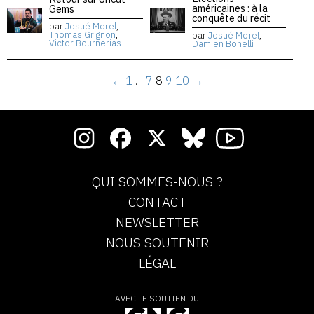
américaines : à la
Gems
conquête du récit
par
Josué Morel
,
Thomas Grignon
,
par
Josué Morel
,
Victor Bournerias
Damien Bonelli
←
1
…
7
8
9
10
→
QUI SOMMES-NOUS ?
CONTACT
NEWSLETTER
NOUS SOUTENIR
LÉGAL
AVEC LE SOUTIEN DU