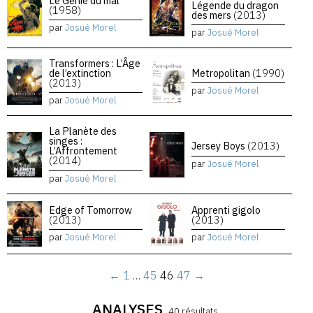
Le Génie du mal
Légende du dragon
(1958)
des mers
(2013)
par
Josué Morel
par
Josué Morel
Transformers : L’Âge
de l’extinction
Metropolitan
(1990)
(2013)
par
Josué Morel
par
Josué Morel
La Planète des
singes :
Jersey Boys
(2013)
L’Affrontement
(2014)
par
Josué Morel
par
Josué Morel
Edge of Tomorrow
Apprenti gigolo
(2013)
(2013)
par
Josué Morel
par
Josué Morel
←
1
…
45
46
47
→
ANALYSES
40 résultats