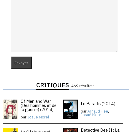
CRITIQUES
469 résultats
Of Men and War
Le Paradis
(2014)
(Des hommes et de
la guerre)
(2014)
par
Arnaud Hée
,
Josué Morel
par
Josué Morel
Détective Dee II : La