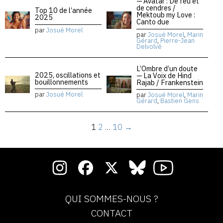
— Avatar : De feu et
de cendres /
Top 10 de l’année
Mektoub my Love :
2025
Canto due
par
Josué Morel
par
Josué Morel
,
Marin
Gérard
,
Pierre-Jean
Delvolvé
L’Ombre d’un doute
2025, oscillations et
— La Voix de Hind
bouillonnements
Rajab / Frankenstein
par
Josué Morel
par
Josué Morel
,
Marin
Gérard
,
Bastien Gens
1
2
…
10
→
QUI SOMMES-NOUS ?
CONTACT