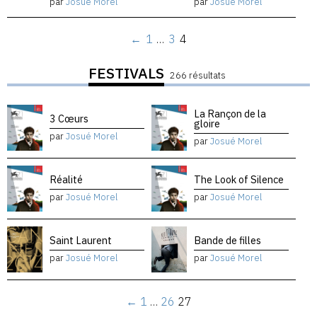
par
Josué Morel
par
Josué Morel
←
1
…
3
4
FESTIVALS
266 résultats
La Rançon de la
3 Cœurs
gloire
par
Josué Morel
par
Josué Morel
Réalité
The Look of Silence
par
Josué Morel
par
Josué Morel
Saint Laurent
Bande de filles
par
Josué Morel
par
Josué Morel
←
1
…
26
27