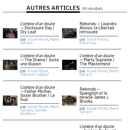
AUTRES ARTICLES
98 résultats
L’ombre d’un doute
Rebonds — Lisandro
— Disclosure Day /
Alonso, la Libertad
Dry Leaf
retrouvée
par
Josué Morel
,
Marin
par
Josué Morel
,
Gérard
Robin Vaz
L’ombre d’un doute
L’ombre d’un doute
— The Drama / Juste
— Marty Supreme /
une illusion
The Mastermind
par
Josué Morel
,
par
Josué Morel
,
Marin
Clément Colliaux
Gérard
L’ombre d’un doute
Rebonds —
— Father Mother
Spanglish et le
Sister Brother / Le
miracle James L.
Sud
Brooks
par
Josué Morel
,
Marin
par
Josué Morel
,
Marin
Gérard
,
Camille
Gérard
Bouthors
L’ombre d’un doute