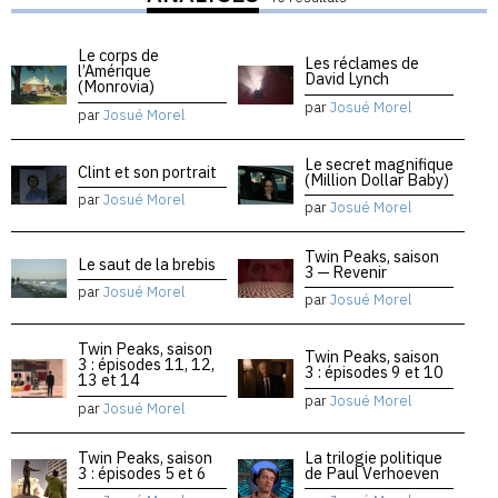
Le corps de
Les réclames de
l’Amérique
David Lynch
(Monrovia)
par
Josué Morel
par
Josué Morel
Le secret magnifique
Clint et son portrait
(Million Dollar Baby)
par
Josué Morel
par
Josué Morel
Twin Peaks, saison
Le saut de la brebis
3 — Revenir
par
Josué Morel
par
Josué Morel
Twin Peaks, saison
Twin Peaks, saison
3 : épisodes 11, 12,
3 : épisodes 9 et 10
13 et 14
par
Josué Morel
par
Josué Morel
Twin Peaks, saison
La trilogie politique
3 : épisodes 5 et 6
de Paul Verhoeven