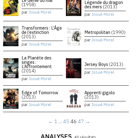
Le Génie du mal
Légende du dragon
(1958)
des mers
(2013)
par
Josué Morel
par
Josué Morel
Transformers : L’Âge
de l’extinction
Metropolitan
(1990)
(2013)
par
Josué Morel
par
Josué Morel
La Planète des
singes :
Jersey Boys
(2013)
L’Affrontement
(2014)
par
Josué Morel
par
Josué Morel
Edge of Tomorrow
Apprenti gigolo
(2013)
(2013)
par
Josué Morel
par
Josué Morel
←
1
…
45
46
47
→
ANALYSES
40 résultats