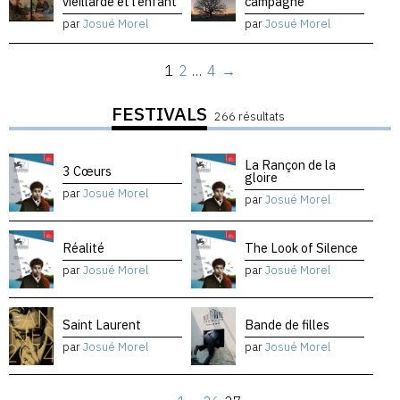
vieillarde et l’enfant
campagne
par
Josué Morel
par
Josué Morel
1
2
…
4
→
FESTIVALS
266 résultats
La Rançon de la
3 Cœurs
gloire
par
Josué Morel
par
Josué Morel
Réalité
The Look of Silence
par
Josué Morel
par
Josué Morel
Saint Laurent
Bande de filles
par
Josué Morel
par
Josué Morel