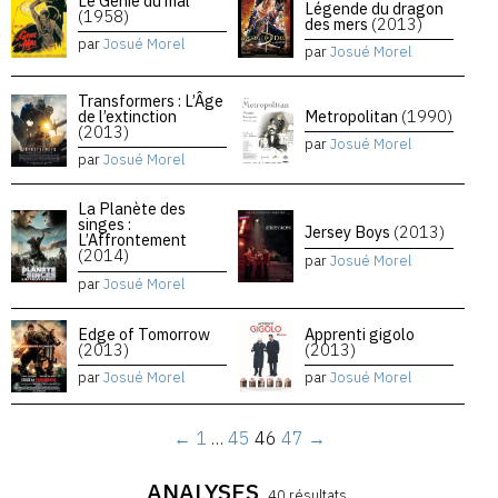
Le Génie du mal
Légende du dragon
(1958)
des mers
(2013)
par
Josué Morel
par
Josué Morel
Transformers : L’Âge
de l’extinction
Metropolitan
(1990)
(2013)
par
Josué Morel
par
Josué Morel
La Planète des
singes :
Jersey Boys
(2013)
L’Affrontement
(2014)
par
Josué Morel
par
Josué Morel
Edge of Tomorrow
Apprenti gigolo
(2013)
(2013)
par
Josué Morel
par
Josué Morel
←
1
…
45
46
47
→
ANALYSES
40 résultats