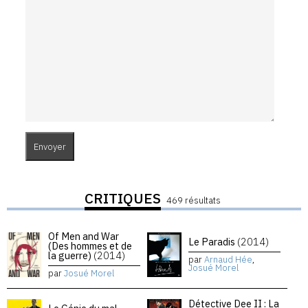
CRITIQUES
469 résultats
Of Men and War
Le Paradis
(2014)
(Des hommes et de
la guerre)
(2014)
par
Arnaud Hée
,
Josué Morel
par
Josué Morel
Détective Dee II : La