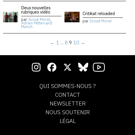
Deux nouvelles
rubriques vidéo
Critikat reloaded
par
Josué Morel
,
par
Josué Morel
Adrien Mitterrand
Munch
←
1
…
8
9
10
→
QUI SOMMES-NOUS ?
CONTACT
NEWSLETTER
NOUS SOUTENIR
LÉGAL