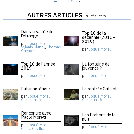
←
1
…
26
27
AUTRES ARTICLES
98 résultats
Dans la vallée de
Top 10 de la
l’étrange
décennie (2010 –
2019)
par
Josué Morel
,
Sylvain Blandy
,
Thomas
par
Josué Morel
Grignon
Top 10 de l’année
La fontaine de
2019
jouvence ?
par
Josué Morel
par
Josué Morel
Futur antérieur
La rentrée Critikat
par
Josué Morel
,
par
Josué Morel
,
Corentin Lê
Corentin Lê
Rencontre avec
Les Forbans de la
Paolo Moretti
nuit
par
Josué Morel
,
par
Josué Morel
Chloé Cavillier