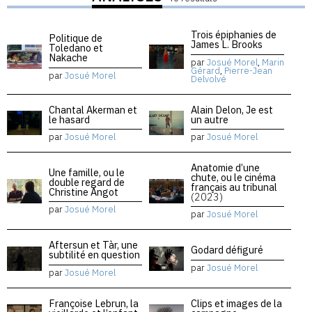
Trois épiphanies de
Politique de
James L. Brooks
Toledano et
Nakache
par
Josué Morel
,
Marin
Gérard
,
Pierre-Jean
par
Josué Morel
Delvolvé
Chantal Akerman et
Alain Delon, Je est
le hasard
un autre
par
Josué Morel
par
Josué Morel
Anatomie d’une
Une famille, ou le
chute, ou le cinéma
double regard de
français au tribunal
Christine Angot
(2023)
par
Josué Morel
par
Josué Morel
Aftersun et Tàr, une
Godard défiguré
subtilité en question
par
Josué Morel
par
Josué Morel
Françoise Lebrun, la
Clips et images de la