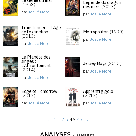
Le Génie du mal
Légende du dragon
(1958)
des mers
(2013)
par
Josué Morel
par
Josué Morel
Transformers : L’Âge
de l’extinction
Metropolitan
(1990)
(2013)
par
Josué Morel
par
Josué Morel
La Planète des
singes :
Jersey Boys
(2013)
L’Affrontement
(2014)
par
Josué Morel
par
Josué Morel
Edge of Tomorrow
Apprenti gigolo
(2013)
(2013)
par
Josué Morel
par
Josué Morel
←
1
…
45
46
47
→
ANALYSES
40 résultats