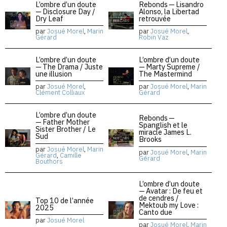
L’ombre d’un doute
Rebonds — Lisandro
— Disclosure Day /
Alonso, la Libertad
Dry Leaf
retrouvée
par
Josué Morel
,
Marin
par
Josué Morel
,
Gérard
Robin Vaz
L’ombre d’un doute
L’ombre d’un doute
— The Drama / Juste
— Marty Supreme /
une illusion
The Mastermind
par
Josué Morel
,
par
Josué Morel
,
Marin
Clément Colliaux
Gérard
L’ombre d’un doute
Rebonds —
— Father Mother
Spanglish et le
Sister Brother / Le
miracle James L.
Sud
Brooks
par
Josué Morel
,
Marin
par
Josué Morel
,
Marin
Gérard
,
Camille
Gérard
Bouthors
L’ombre d’un doute
— Avatar : De feu et
de cendres /
Top 10 de l’année
Mektoub my Love :
2025
Canto due
par
Josué Morel
par
Josué Morel
,
Marin