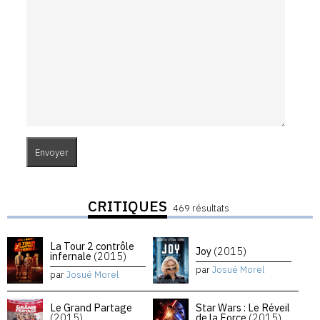
CRITIQUES
469 résultats
La Tour 2 contrôle
Joy
(2015)
infernale
(2015)
par
Josué Morel
par
Josué Morel
Le Grand Partage
Star Wars : Le Réveil
(2015)
de la Force
(2015)