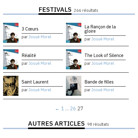
FESTIVALS
266 résultats
La Rançon de la
3 Cœurs
gloire
par
Josué Morel
par
Josué Morel
Réalité
The Look of Silence
par
Josué Morel
par
Josué Morel
Saint Laurent
Bande de filles
par
Josué Morel
par
Josué Morel
←
1
…
26
27
AUTRES ARTICLES
98 résultats