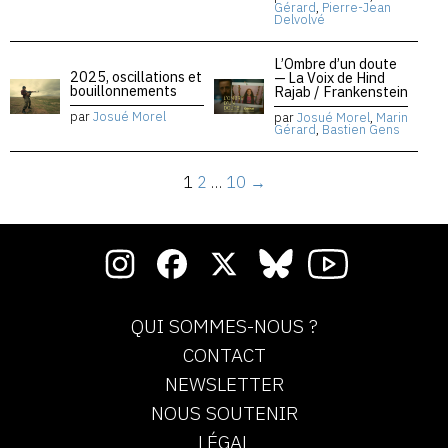
Gérard
,
Pierre-Jean
Delvolvé
L’Ombre d’un doute
2025, oscillations et
— La Voix de Hind
bouillonnements
Rajab / Frankenstein
par
Josué Morel
par
Josué Morel
,
Marin
Gérard
,
Bastien Gens
1
2
…
10
→
QUI SOMMES-NOUS ?
CONTACT
NEWSLETTER
NOUS SOUTENIR
LÉGAL