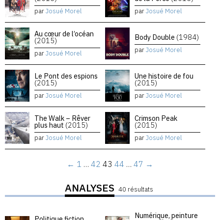
par
Josué Morel
par
Josué Morel
Au cœur de l’océan
Body Double
(1984)
(2015)
par
Josué Morel
par
Josué Morel
Le Pont des espions
Une histoire de fou
(2015)
(2015)
par
Josué Morel
par
Josué Morel
The Walk – Rêver
Crimson Peak
plus haut
(2015)
(2015)
par
Josué Morel
par
Josué Morel
←
1
…
42
43
44
…
47
→
ANALYSES
40 résultats
Numérique, peinture
Politique fiction