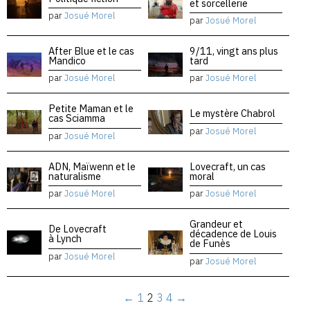
et sorcellerie
par
Josué Morel
par
Josué Morel
After Blue et le cas
9/11, vingt ans plus
Mandico
tard
par
Josué Morel
par
Josué Morel
Petite Maman et le
Le mystère Chabrol
cas Sciamma
par
Josué Morel
par
Josué Morel
ADN, Maïwenn et le
Lovecraft, un cas
naturalisme
moral
par
Josué Morel
par
Josué Morel
Grandeur et
De Lovecraft
décadence de Louis
à Lynch
de Funès
par
Josué Morel
par
Josué Morel
←
1
2
3
4
→