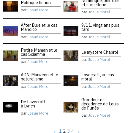
Numérique, peinture
Politique fiction
et sorcellerie
par
Josué Morel
par
Josué Morel
After Blue et le cas
9/11, vingt ans plus
Mandico
tard
par
Josué Morel
par
Josué Morel
Petite Maman et le
Le mystère Chabrol
cas Sciamma
par
Josué Morel
par
Josué Morel
ADN, Maïwenn et le
Lovecraft, un cas
naturalisme
moral
par
Josué Morel
par
Josué Morel
Grandeur et
De Lovecraft
décadence de Louis
à Lynch
de Funès
par
Josué Morel
par
Josué Morel
←
1
2
3
4
→