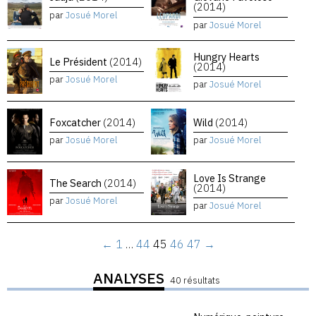
(2014)
par
Josué Morel
par
Josué Morel
Hungry Hearts
Le Président
(2014)
(2014)
par
Josué Morel
par
Josué Morel
Foxcatcher
(2014)
Wild
(2014)
par
Josué Morel
par
Josué Morel
Love Is Strange
The Search
(2014)
(2014)
par
Josué Morel
par
Josué Morel
←
1
…
44
45
46
47
→
ANALYSES
40 résultats