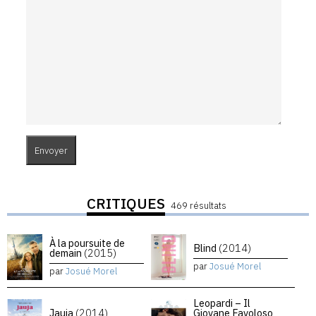
CRITIQUES
469 résultats
À la poursuite de
Blind
(2014)
demain
(2015)
par
Josué Morel
par
Josué Morel
Leopardi – Il
Jauja
(2014)
Giovane Favoloso