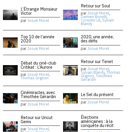
Retour sur Soul
L’Étrange Monsieur
Victor
par
Josué Morel
,
Damien Bonelli
,
Corentin Lê
,
Sylvain
par
Josué Morel
Blandy
Top 10 de l’année
2020, une année,
2020
des défis
par
Josué Morel
par
Josué Morel
Retour sur Tenet
Débat du ciné-club
Critikat : L’Aurore
par
Josué Morel
,
Sylvain Blandy
,
Thomas
par
Josué Morel
,
Grignon
,
Timothée
Thomas Grignon
Gérardin
Cinémiracles, avec
Le Sel du présent
Timothée Gérardin
par
Josué Morel
par
Josué Morel
Élections
Retour sur Uncut
américaines : à la
Gems
conquête du récit
par
Josué Morel
,