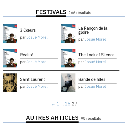
FESTIVALS
266 résultats
La Rançon de la
3 Cœurs
gloire
par
Josué Morel
par
Josué Morel
Réalité
The Look of Silence
par
Josué Morel
par
Josué Morel
Saint Laurent
Bande de filles
par
Josué Morel
par
Josué Morel
←
1
…
26
27
AUTRES ARTICLES
98 résultats