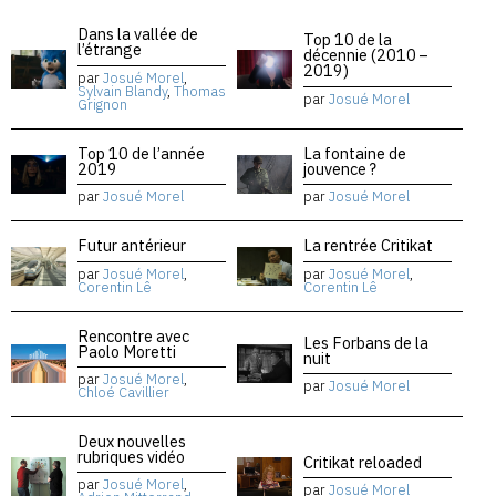
Dans la vallée de
Top 10 de la
l’étrange
décennie (2010 –
2019)
par
Josué Morel
,
Sylvain Blandy
,
Thomas
par
Josué Morel
Grignon
Top 10 de l’année
La fontaine de
2019
jouvence ?
par
Josué Morel
par
Josué Morel
Futur antérieur
La rentrée Critikat
par
Josué Morel
,
par
Josué Morel
,
Corentin Lê
Corentin Lê
Rencontre avec
Les Forbans de la
Paolo Moretti
nuit
par
Josué Morel
,
par
Josué Morel
Chloé Cavillier
Deux nouvelles
rubriques vidéo
Critikat reloaded
par
Josué Morel
,
par
Josué Morel