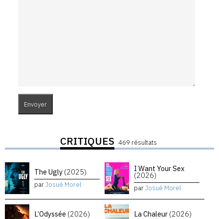
CRITIQUES
469 résultats
I Want Your Sex
The Ugly
(2025)
(2026)
par
Josué Morel
par
Josué Morel
L’Odyssée
(2026)
La Chaleur
(2026)