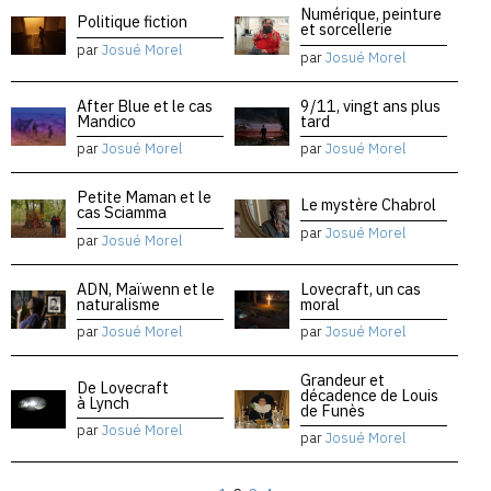
Numérique, peinture
Politique fiction
et sorcellerie
par
Josué Morel
par
Josué Morel
After Blue et le cas
9/11, vingt ans plus
Mandico
tard
par
Josué Morel
par
Josué Morel
Petite Maman et le
Le mystère Chabrol
cas Sciamma
par
Josué Morel
par
Josué Morel
ADN, Maïwenn et le
Lovecraft, un cas
naturalisme
moral
par
Josué Morel
par
Josué Morel
Grandeur et
De Lovecraft
décadence de Louis
à Lynch
de Funès
par
Josué Morel
par
Josué Morel