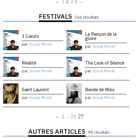
←
1
2
3
4
→
FESTIVALS
266 résultats
La Rançon de la
3 Cœurs
gloire
par
Josué Morel
par
Josué Morel
Réalité
The Look of Silence
par
Josué Morel
par
Josué Morel
Saint Laurent
Bande de filles
par
Josué Morel
par
Josué Morel
←
1
…
26
27
AUTRES ARTICLES
98 résultats