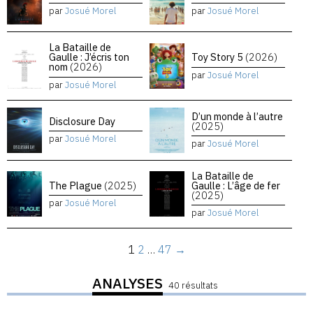
par
Josué Morel
par
Josué Morel
La Bataille de
Gaulle : J’écris ton
Toy Story 5
(2026)
nom
(2026)
par
Josué Morel
par
Josué Morel
D’un monde à l’autre
Disclosure Day
(2025)
par
Josué Morel
par
Josué Morel
La Bataille de
The Plague
(2025)
Gaulle : L’âge de fer
(2025)
par
Josué Morel
par
Josué Morel
1
2
…
47
→
ANALYSES
40 résultats