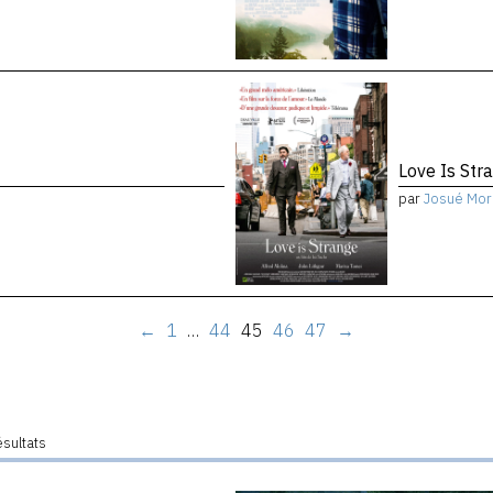
Love Is Str
par
Josué Mor
←
1
…
44
45
46
47
→
ésultats