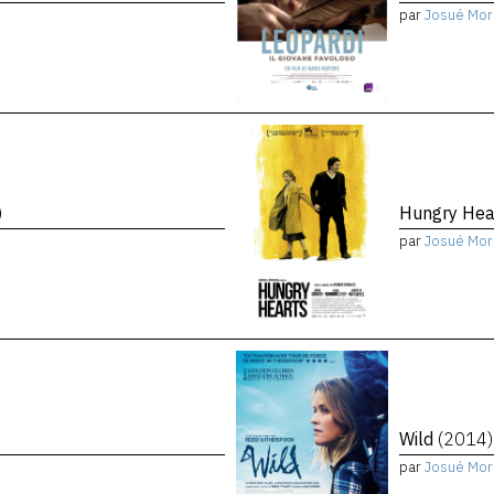
par
Josué Mor
)
Hungry Hea
par
Josué Mor
Wild
(2014)
par
Josué Mor