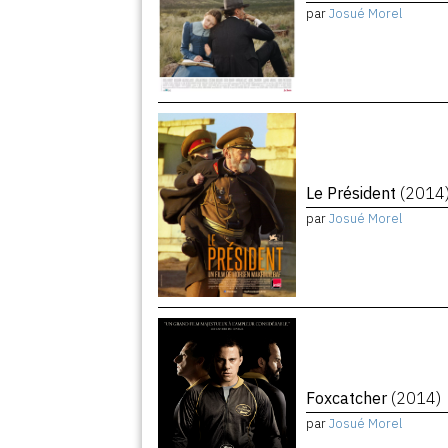
par
Josué Morel
Le Président
(2014
par
Josué Morel
Foxcatcher
(2014)
par
Josué Morel