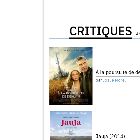
CRITIQUES
46
À la poursuite de 
par
Josué Morel
Jauja
(2014)