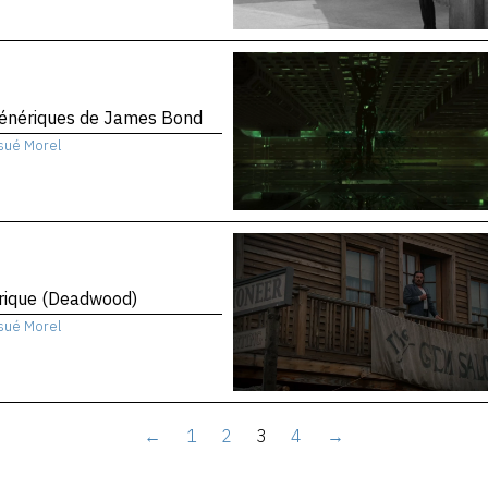
génériques de James Bond
sué Morel
rique (Deadwood)
sué Morel
←
1
2
3
4
→