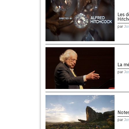
Les d
Hitc
par
Jo
La m
par
Jo
Notes
par
Jo