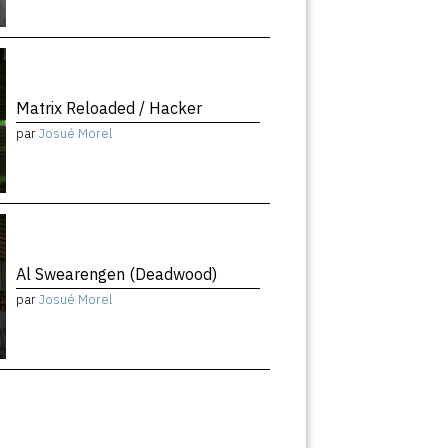
Matrix Reloaded / Hacker
par
Josué Morel
Al Swearengen (Deadwood)
par
Josué Morel