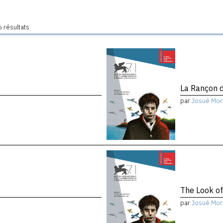
 résultats
La Rançon d
par
Josué Mor
The Look of
par
Josué Mor