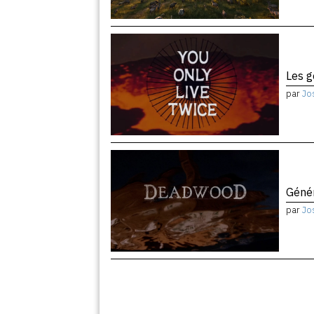
Les 
par
Jo
Géné
par
Jo