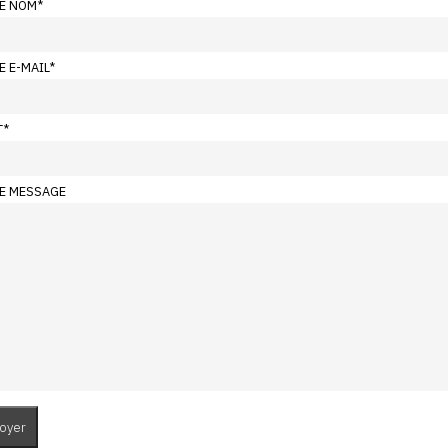
E NOM
*
E E-MAIL
*
T
*
E MESSAGE