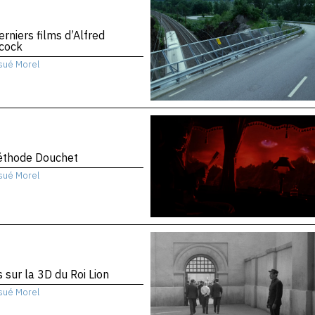
erniers films d’Alfred
hcock
sué Morel
éthode Douchet
sué Morel
 sur la 3D du Roi Lion
sué Morel