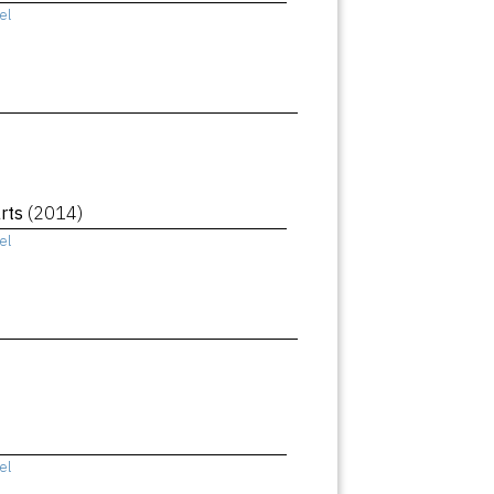
el
rts
(2014)
el
el