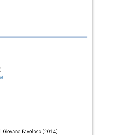
)
el
Il Giovane Favoloso
(2014)