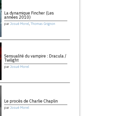
La dynamique Fincher (Les
années 2010)
par
Josué Morel
,
Thomas Grignon
Sensualité du vampire : Dracula /
Twilight
par
Josué Morel
Le procès de Charlie Chaplin
par
Josué Morel