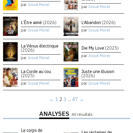
par
Josué Morel
par
Josué Morel
L’Être aimé
(2026)
L’Abandon
(2026)
par
Josué Morel
par
Josué Morel
La Vénus électrique
Die My Love
(2025)
(2026)
par
Josué Morel
par
Josué Morel
La Corde au cou
Juste une illusion
(2025)
(2026)
par
Josué Morel
par
Josué Morel
←
1
2
3
…
47
→
ANALYSES
40 résultats
Le corps de
Les réclames de