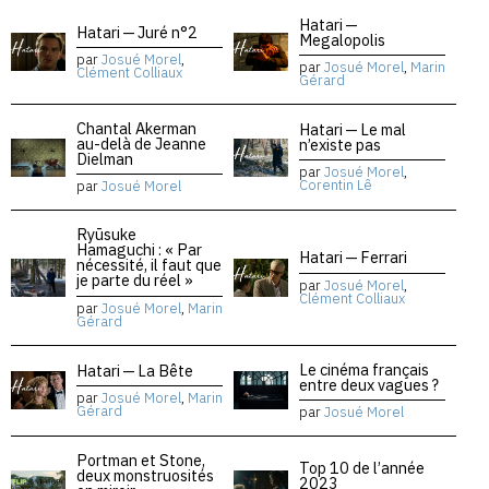
Hatari —
Hatari — Juré n°2
Megalopolis
par
Josué Morel
,
par
Josué Morel
,
Marin
Clément Colliaux
Gérard
Chantal Akerman
Hatari — Le mal
au-delà de Jeanne
n’existe pas
Dielman
par
Josué Morel
,
Corentin Lê
par
Josué Morel
Ryūsuke
Hamaguchi : « Par
Hatari — Ferrari
nécessité, il faut que
je parte du réel »
par
Josué Morel
,
Clément Colliaux
par
Josué Morel
,
Marin
Gérard
Le cinéma français
Hatari — La Bête
entre deux vagues ?
par
Josué Morel
,
Marin
Gérard
par
Josué Morel
Portman et Stone,
Top 10 de l’année
deux monstruosités
2023