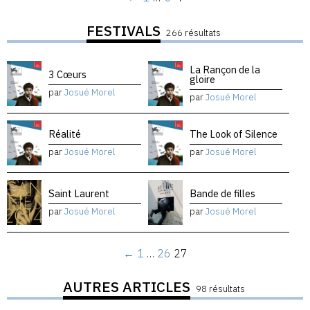
FESTIVALS
266 résultats
La Rançon de la
3 Cœurs
gloire
par
Josué Morel
par
Josué Morel
Réalité
The Look of Silence
par
Josué Morel
par
Josué Morel
Saint Laurent
Bande de filles
par
Josué Morel
par
Josué Morel
←
1
…
26
27
AUTRES ARTICLES
98 résultats