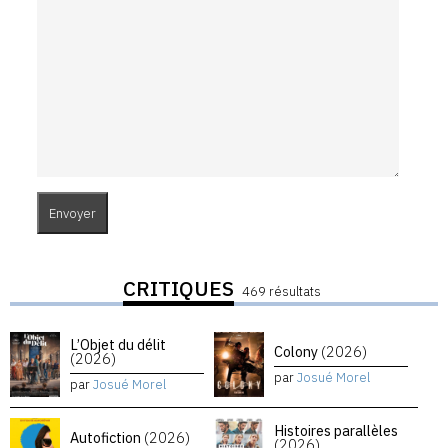
CRITIQUES
469 résultats
L’Objet du délit
Colony
(2026)
(2026)
par
Josué Morel
par
Josué Morel
Histoires parallèles
Autofiction
(2026)
(2026)