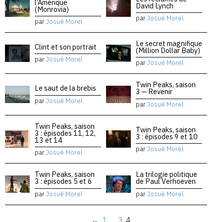
l’Amérique
David Lynch
(Monrovia)
par
Josué Morel
par
Josué Morel
Le secret magnifique
Clint et son portrait
(Million Dollar Baby)
par
Josué Morel
par
Josué Morel
Twin Peaks, saison
Le saut de la brebis
3 — Revenir
par
Josué Morel
par
Josué Morel
Twin Peaks, saison
Twin Peaks, saison
3 : épisodes 11, 12,
3 : épisodes 9 et 10
13 et 14
par
Josué Morel
par
Josué Morel
Twin Peaks, saison
La trilogie politique
3 : épisodes 5 et 6
de Paul Verhoeven
par
Josué Morel
par
Josué Morel
←
1
…
3
4