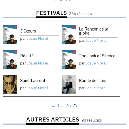
FESTIVALS
266 résultats
La Rançon de la
3 Cœurs
gloire
par
Josué Morel
par
Josué Morel
Réalité
The Look of Silence
par
Josué Morel
par
Josué Morel
Saint Laurent
Bande de filles
par
Josué Morel
par
Josué Morel
←
1
…
26
27
AUTRES ARTICLES
98 résultats