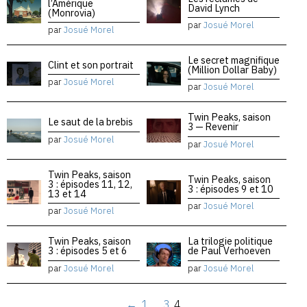
l’Amérique
David Lynch
(Monrovia)
par
Josué Morel
par
Josué Morel
Le secret magnifique
Clint et son portrait
(Million Dollar Baby)
par
Josué Morel
par
Josué Morel
Twin Peaks, saison
Le saut de la brebis
3 — Revenir
par
Josué Morel
par
Josué Morel
Twin Peaks, saison
Twin Peaks, saison
3 : épisodes 11, 12,
3 : épisodes 9 et 10
13 et 14
par
Josué Morel
par
Josué Morel
Twin Peaks, saison
La trilogie politique
3 : épisodes 5 et 6
de Paul Verhoeven
par
Josué Morel
par
Josué Morel
←
1
…
3
4