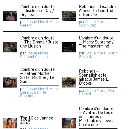
L’ombre d’un doute
Rebonds — Lisandro
— Disclosure Day /
Alonso, la Libertad
Dry Leaf
retrouvée
par
Josué Morel
,
Marin
par
Josué Morel
,
Gérard
Robin Vaz
L’ombre d’un doute
L’ombre d’un doute
— The Drama / Juste
— Marty Supreme /
une illusion
The Mastermind
par
Josué Morel
,
par
Josué Morel
,
Marin
Clément Colliaux
Gérard
L’ombre d’un doute
Rebonds —
— Father Mother
Spanglish et le
Sister Brother / Le
miracle James L.
Sud
Brooks
par
Josué Morel
,
Marin
par
Josué Morel
,
Marin
Gérard
,
Camille
Gérard
Bouthors
L’ombre d’un doute
— Avatar : De feu et
de cendres /
Top 10 de l’année
Mektoub my Love :
2025
Canto due