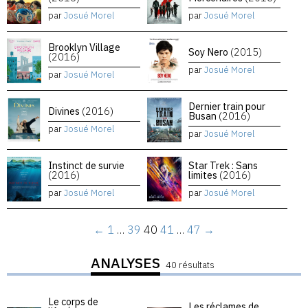
par
Josué Morel
par
Josué Morel
Brooklyn Village
Soy Nero
(2015)
(2016)
par
Josué Morel
par
Josué Morel
Dernier train pour
Divines
(2016)
Busan
(2016)
par
Josué Morel
par
Josué Morel
Instinct de survie
Star Trek : Sans
(2016)
limites
(2016)
par
Josué Morel
par
Josué Morel
←
1
…
39
40
41
…
47
→
ANALYSES
40 résultats
Le corps de
Les réclames de