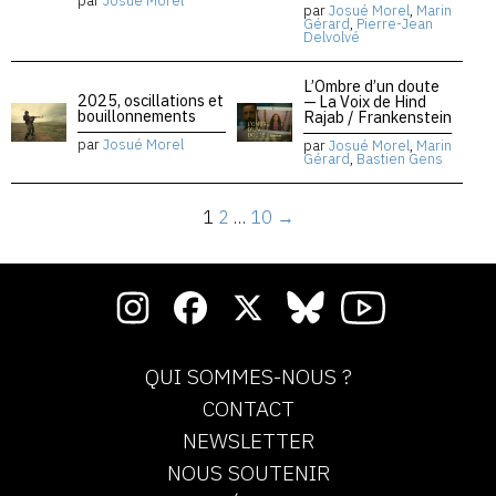
par
Josué Morel
par
Josué Morel
,
Marin
Gérard
,
Pierre-Jean
Delvolvé
L’Ombre d’un doute
2025, oscillations et
— La Voix de Hind
bouillonnements
Rajab / Frankenstein
par
Josué Morel
par
Josué Morel
,
Marin
Gérard
,
Bastien Gens
1
2
…
10
→
QUI SOMMES-NOUS ?
CONTACT
NEWSLETTER
NOUS SOUTENIR