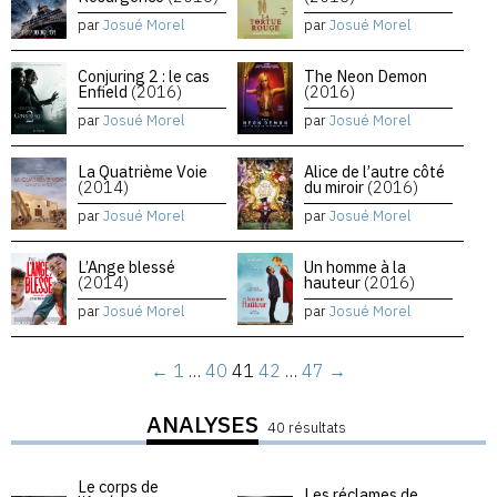
par
Josué Morel
par
Josué Morel
Conjuring 2 : le cas
The Neon Demon
Enfield
(2016)
(2016)
par
Josué Morel
par
Josué Morel
La Quatrième Voie
Alice de l’autre côté
(2014)
du miroir
(2016)
par
Josué Morel
par
Josué Morel
L’Ange blessé
Un homme à la
(2014)
hauteur
(2016)
par
Josué Morel
par
Josué Morel
←
1
…
40
41
42
…
47
→
ANALYSES
40 résultats
Le corps de
Les réclames de