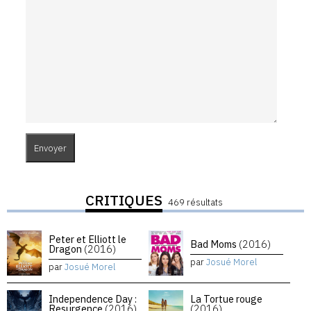
CRITIQUES
469 résultats
Peter et Elliott le
Bad Moms
(2016)
Dragon
(2016)
par
Josué Morel
par
Josué Morel
Independence Day :
La Tortue rouge
Resurgence
(2016)
(2016)