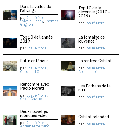
Dans la vallée de
Top 10 de la
l’étrange
décennie (2010 –
2019)
par
Josué Morel
,
Sylvain Blandy
,
Thomas
par
Josué Morel
Grignon
Top 10 de l’année
La fontaine de
2019
jouvence ?
par
Josué Morel
par
Josué Morel
Futur antérieur
La rentrée Critikat
par
Josué Morel
,
par
Josué Morel
,
Corentin Lê
Corentin Lê
Rencontre avec
Les Forbans de la
Paolo Moretti
nuit
par
Josué Morel
,
par
Josué Morel
Chloé Cavillier
Deux nouvelles
rubriques vidéo
Critikat reloaded
par
Josué Morel
,
par
Josué Morel
Adrien Mitterrand