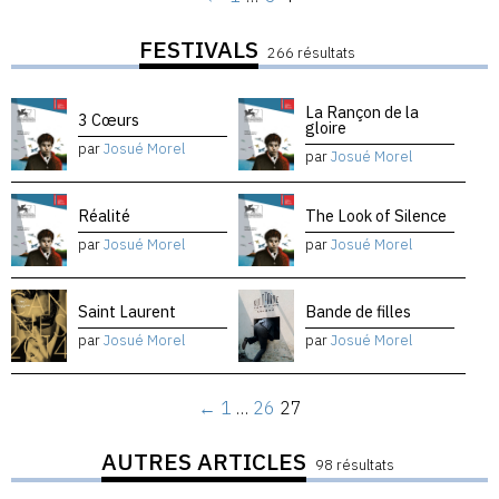
FESTIVALS
266 résultats
La Rançon de la
3 Cœurs
gloire
par
Josué Morel
par
Josué Morel
Réalité
The Look of Silence
par
Josué Morel
par
Josué Morel
Saint Laurent
Bande de filles
par
Josué Morel
par
Josué Morel
←
1
…
26
27
AUTRES ARTICLES
98 résultats