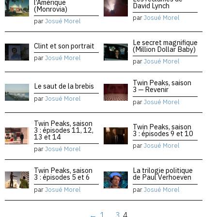
l’Amérique
David Lynch
(Monrovia)
par
Josué Morel
par
Josué Morel
Le secret magnifique
Clint et son portrait
(Million Dollar Baby)
par
Josué Morel
par
Josué Morel
Twin Peaks, saison
Le saut de la brebis
3 — Revenir
par
Josué Morel
par
Josué Morel
Twin Peaks, saison
Twin Peaks, saison
3 : épisodes 11, 12,
3 : épisodes 9 et 10
13 et 14
par
Josué Morel
par
Josué Morel
Twin Peaks, saison
La trilogie politique
3 : épisodes 5 et 6
de Paul Verhoeven
par
Josué Morel
par
Josué Morel
←
1
…
3
4