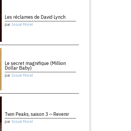
Les réclames de David Lynch
par
Josué Morel
Le secret magnifique (Million
Dollar Baby)
par
Josué Morel
Twin Peaks, saison 3 — Revenir
par
Josué Morel