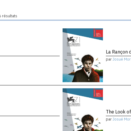
 résultats
La Rançon d
par
Josué Mor
The Look of
par
Josué Mor