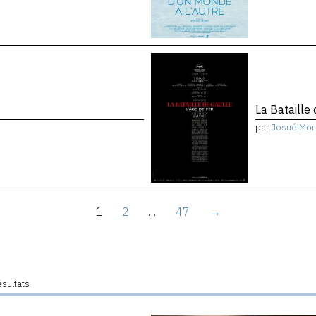
La Bataille 
par
Josué Mor
1
2
…
47
→
ésultats