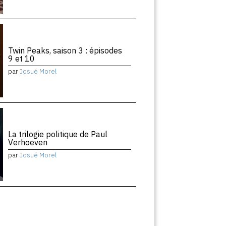
Twin Peaks, saison 3 : épisodes
9 et 10
par
Josué Morel
La trilogie politique de Paul
Verhoeven
par
Josué Morel