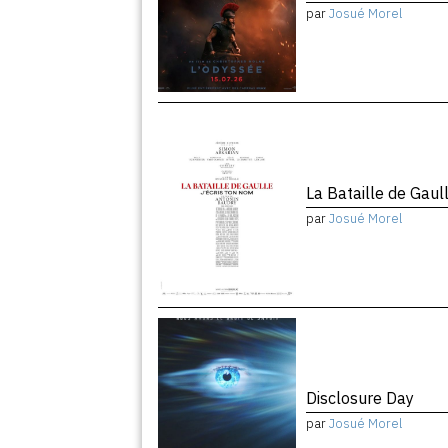
par
Josué Morel
La Bataille de Gaul
par
Josué Morel
Disclosure Day
par
Josué Morel