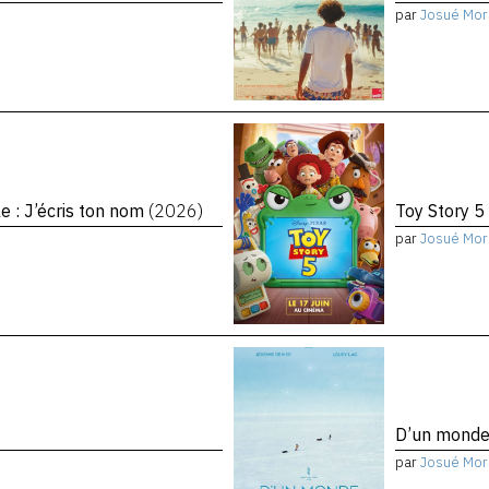
par
Josué Mor
le : J’écris ton nom
(2026)
Toy Story 5
par
Josué Mor
D’un monde 
par
Josué Mor