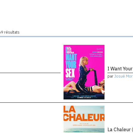
9 résultats
I Want You
par
Josué Mor
La Chaleur