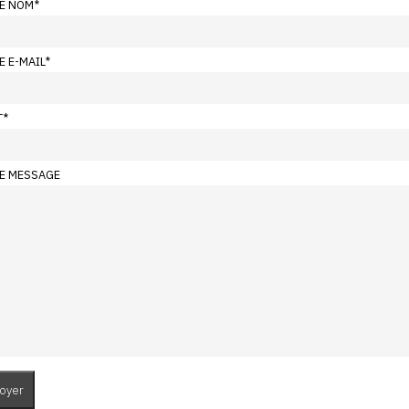
E NOM
*
E E-MAIL
*
T
*
E MESSAGE