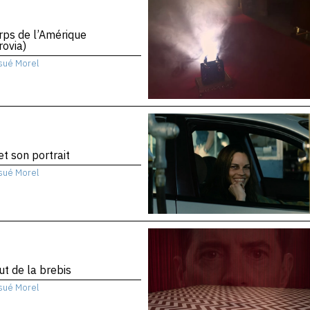
rps de l’Amérique
ovia)
sué Morel
 et son portrait
sué Morel
ut de la brebis
sué Morel