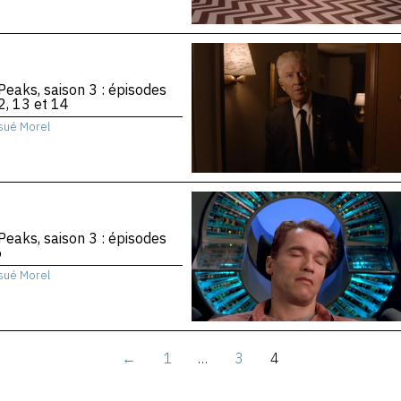
Peaks, saison 3 : épisodes
2, 13 et 14
sué Morel
Peaks, saison 3 : épisodes
6
sué Morel
←
1
…
3
4