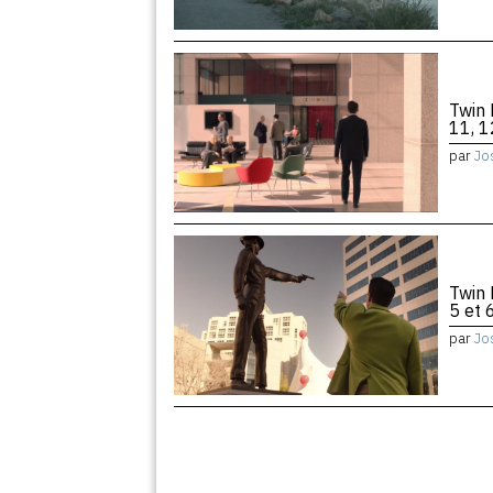
Twin 
11, 1
par
Jo
Twin 
5 et 
par
Jo