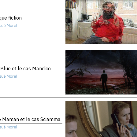
que fiction
sué Morel
 Blue et le cas Mandico
sué Morel
te Maman et le cas Sciamma
sué Morel