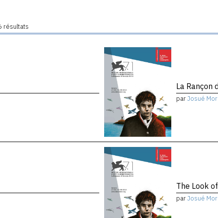
 résultats
La Rançon d
par
Josué Mor
The Look of
par
Josué Mor