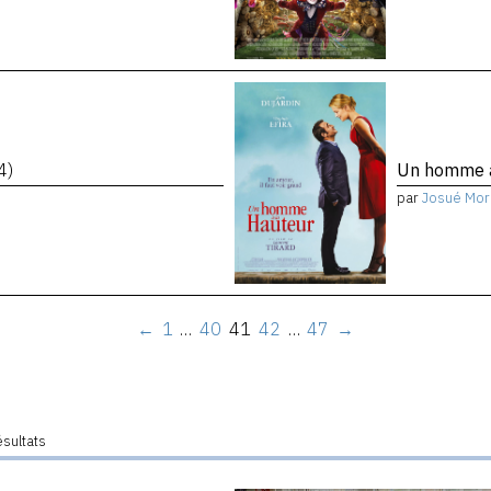
4)
Un homme à
par
Josué Mor
←
1
…
40
41
42
…
47
→
ésultats