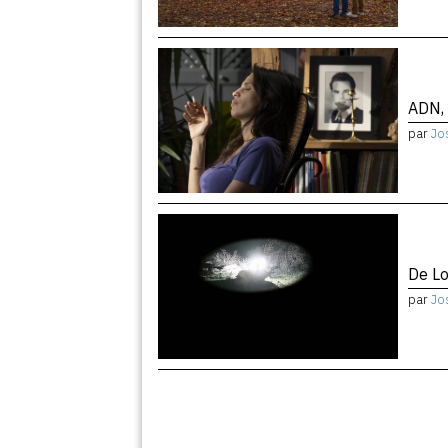
ADN, 
par
Jo
De Lo
par
Jo