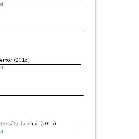
el
Demon
(2016)
el
utre côté du miroir
(2016)
el