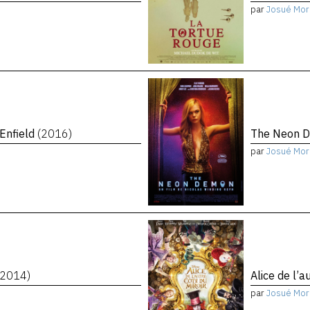
par
Josué Mor
 Enfield
(2016)
The Neon 
par
Josué Mor
(2014)
Alice de l’a
par
Josué Mor