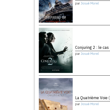
par
Josué Morel
Conjuring 2 : le cas
par
Josué Morel
La Quatrième Voie
par
Josué Morel