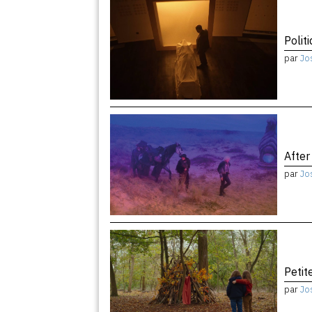
Politi
par
Jo
After
par
Jo
Peti
par
Jo