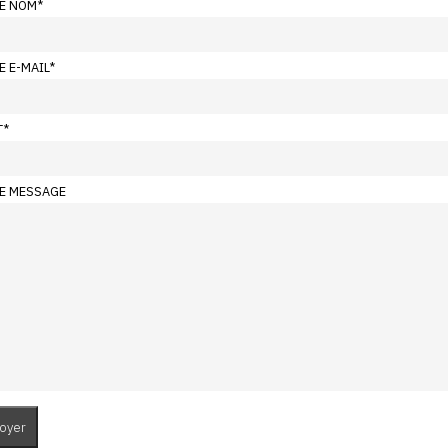
E NOM
*
E E-MAIL
*
T
*
E MESSAGE