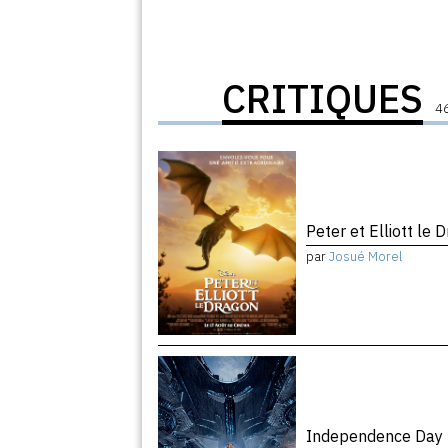
CRITIQUES
46
Peter et Elliott le
par
Josué Morel
Independence Day 