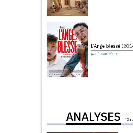
L’Ange blessé
(201
par
Josué Morel
ANALYSES
40 r