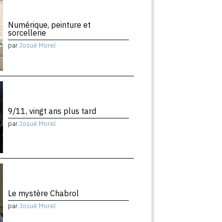
Numérique, peinture et
sorcellerie
par
Josué Morel
9/11, vingt ans plus tard
par
Josué Morel
Le mystère Chabrol
par
Josué Morel