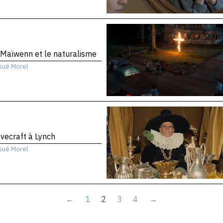
Maïwenn et le naturalisme
sué Morel
vecraft à Lynch
sué Morel
←
1
2
3
4
→