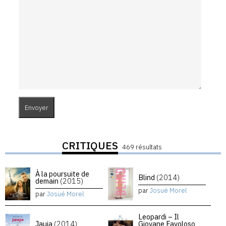
CRITIQUES
469 résultats
À la poursuite de
Blind
(2014)
demain
(2015)
par
Josué Morel
par
Josué Morel
Leopardi – Il
Jauja
(2014)
Giovane Favoloso