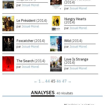
(2014)
par
Josué Morel
par
Josué Morel
Hungry Hearts
Le Président
(2014)
(2014)
par
Josué Morel
par
Josué Morel
Foxcatcher
(2014)
Wild
(2014)
par
Josué Morel
par
Josué Morel
Love Is Strange
The Search
(2014)
(2014)
par
Josué Morel
par
Josué Morel
←
1
…
44
45
46
47
→
ANALYSES
40 résultats