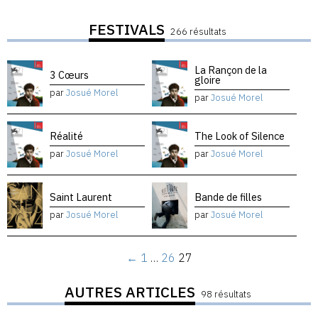
FESTIVALS
266 résultats
La Rançon de la
3 Cœurs
gloire
par
Josué Morel
par
Josué Morel
Réalité
The Look of Silence
par
Josué Morel
par
Josué Morel
Saint Laurent
Bande de filles
par
Josué Morel
par
Josué Morel
←
1
…
26
27
AUTRES ARTICLES
98 résultats