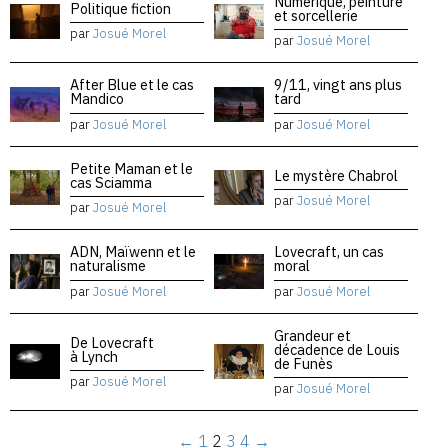
Numérique, peinture
Politique fiction
et sorcellerie
par
Josué Morel
par
Josué Morel
After Blue et le cas
9/11, vingt ans plus
Mandico
tard
par
Josué Morel
par
Josué Morel
Petite Maman et le
Le mystère Chabrol
cas Sciamma
par
Josué Morel
par
Josué Morel
ADN, Maïwenn et le
Lovecraft, un cas
naturalisme
moral
par
Josué Morel
par
Josué Morel
Grandeur et
De Lovecraft
décadence de Louis
à Lynch
de Funès
par
Josué Morel
par
Josué Morel
←
1
2
3
4
→