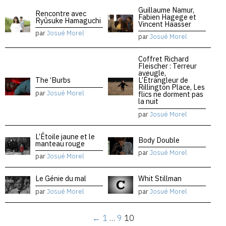
Guillaume Namur,
Rencontre avec
Fabien Hagege et
Ryūsuke Hamaguchi
Vincent Haasser
par
Josué Morel
par
Josué Morel
Coffret Richard
Fleischer : Terreur
aveugle,
The ‘Burbs
L’Étrangleur de
Rillington Place, Les
par
Josué Morel
flics ne dorment pas
la nuit
par
Josué Morel
L’Étoile jaune et le
Body Double
manteau rouge
par
Josué Morel
par
Josué Morel
Le Génie du mal
Whit Stillman
par
Josué Morel
par
Josué Morel
←
1
…
9
10