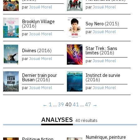
par
Josué Morel
par
Josué Morel
Brooklyn Village
Soy Nero
(2015)
(2016)
par
Josué Morel
par
Josué Morel
Star Trek : Sans
Divines
(2016)
limites
(2016)
par
Josué Morel
par
Josué Morel
Dernier train pour
Instinct de survie
Busan
(2016)
(2016)
par
Josué Morel
par
Josué Morel
←
1
…
39
40
41
…
47
→
ANALYSES
40 résultats
Numérique, peinture
Politique fiction