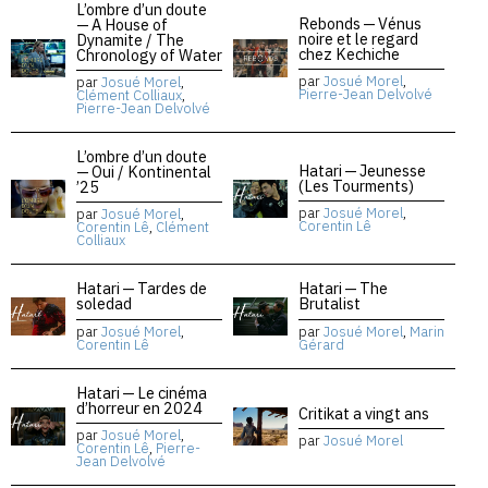
L’ombre d’un doute
Rebonds — Vénus
— A House of
noire et le regard
Dynamite / The
chez Kechiche
Chronology of Water
par
Josué Morel
,
par
Josué Morel
,
Pierre-Jean Delvolvé
Clément Colliaux
,
Pierre-Jean Delvolvé
L’ombre d’un doute
Hatari — Jeunesse
— Oui / Kontinental
(Les Tourments)
’25
par
Josué Morel
,
par
Josué Morel
,
Corentin Lê
Corentin Lê
,
Clément
Colliaux
Hatari — Tardes de
Hatari — The
soledad
Brutalist
par
Josué Morel
,
par
Josué Morel
,
Marin
Corentin Lê
Gérard
Hatari — Le cinéma
d’horreur en 2024
Critikat a vingt ans
par
Josué Morel
,
par
Josué Morel
Corentin Lê
,
Pierre-
Jean Delvolvé