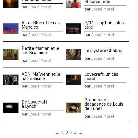
et sorcellerie
par
Josué Morel
par
Josué Morel
After Blue et le cas
9/11, vingt ans plus
Mandico
tard
par
Josué Morel
par
Josué Morel
Petite Maman et le
Le mystère Chabrol
cas Sciamma
par
Josué Morel
par
Josué Morel
ADN, Maïwenn et le
Lovecraft, un cas
naturalisme
moral
par
Josué Morel
par
Josué Morel
Grandeur et
De Lovecraft
décadence de Louis
à Lynch
de Funès
par
Josué Morel
par
Josué Morel
←
1
2
3
4
→