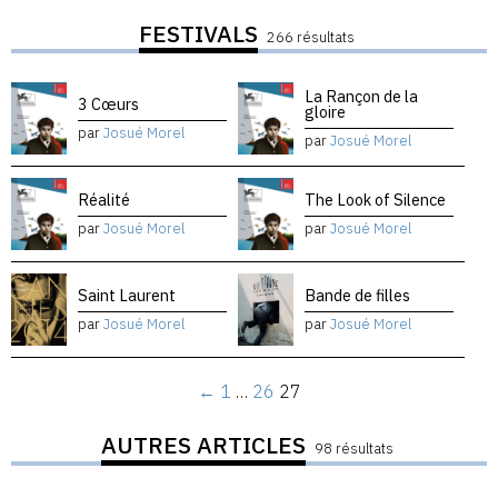
FESTIVALS
266 résultats
La Rançon de la
3 Cœurs
gloire
par
Josué Morel
par
Josué Morel
Réalité
The Look of Silence
par
Josué Morel
par
Josué Morel
Saint Laurent
Bande de filles
par
Josué Morel
par
Josué Morel
←
1
…
26
27
AUTRES ARTICLES
98 résultats