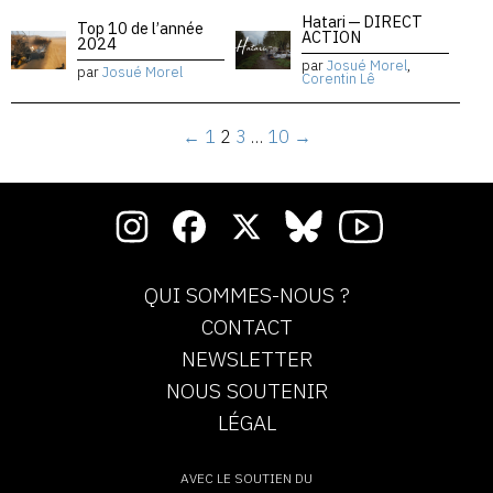
Hatari — DIRECT
Top 10 de l’année
ACTION
2024
par
Josué Morel
,
par
Josué Morel
Corentin Lê
←
1
2
3
…
10
→
QUI SOMMES-NOUS ?
CONTACT
NEWSLETTER
NOUS SOUTENIR
LÉGAL
AVEC LE SOUTIEN DU