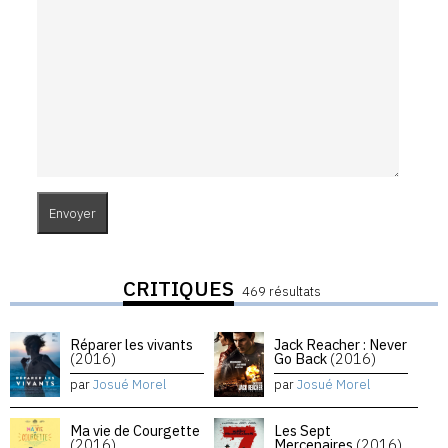
CRITIQUES
469 résultats
Réparer les vivants
Jack Reacher : Never
(2016)
Go Back
(2016)
par
Josué Morel
par
Josué Morel
Ma vie de Courgette
Les Sept
(2016)
Mercenaires
(2016)