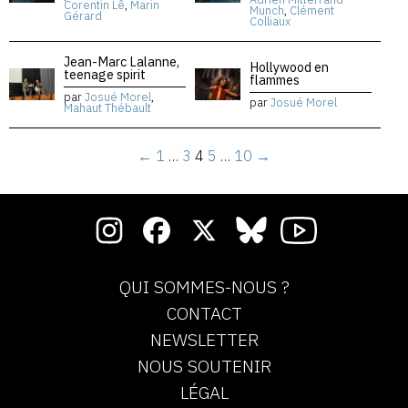
Corentin Lê
,
Marin
Munch
,
Clément
Gérard
Colliaux
Jean-Marc Lalanne,
Hollywood en
teenage spirit
flammes
par
Josué Morel
,
par
Josué Morel
Mahaut Thébault
←
1
…
3
4
5
…
10
→
QUI SOMMES-NOUS ?
CONTACT
NEWSLETTER
NOUS SOUTENIR
LÉGAL