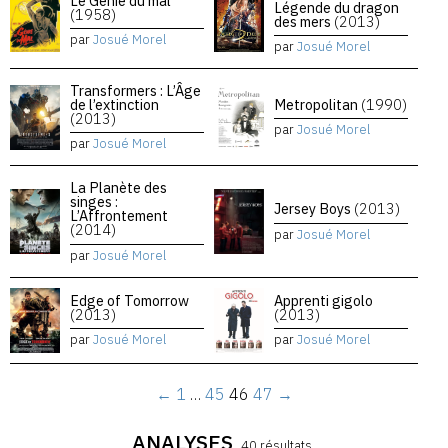
Le Génie du mal
Légende du dragon
(1958)
des mers
(2013)
par
Josué Morel
par
Josué Morel
Transformers : L’Âge
de l’extinction
Metropolitan
(1990)
(2013)
par
Josué Morel
par
Josué Morel
La Planète des
singes :
Jersey Boys
(2013)
L’Affrontement
(2014)
par
Josué Morel
par
Josué Morel
Edge of Tomorrow
Apprenti gigolo
(2013)
(2013)
par
Josué Morel
par
Josué Morel
←
1
…
45
46
47
→
ANALYSES
40 résultats