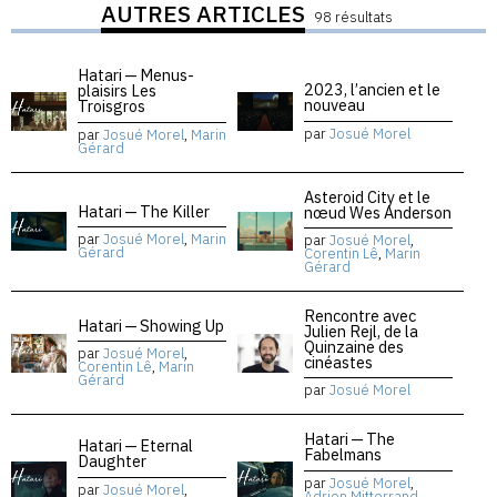
AUTRES ARTICLES
98 résultats
Hatari — Menus-
2023, l’ancien et le
plaisirs Les
nouveau
Troisgros
par
Josué Morel
par
Josué Morel
,
Marin
Gérard
Asteroid City et le
Hatari — The Killer
nœud Wes Anderson
par
Josué Morel
,
Marin
par
Josué Morel
,
Gérard
Corentin Lê
,
Marin
Gérard
Rencontre avec
Hatari — Showing Up
Julien Rejl, de la
Quinzaine des
par
Josué Morel
,
cinéastes
Corentin Lê
,
Marin
Gérard
par
Josué Morel
Hatari — The
Hatari — Eternal
Fabelmans
Daughter
par
Josué Morel
,
par
Josué Morel
,
Adrien Mitterrand