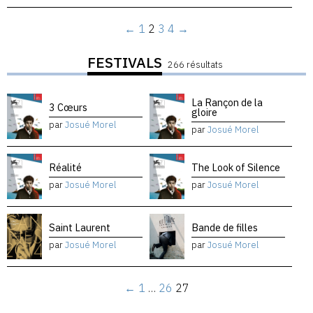
←
1
2
3
4
→
FESTIVALS
266 résultats
La Rançon de la
3 Cœurs
gloire
par
Josué Morel
par
Josué Morel
Réalité
The Look of Silence
par
Josué Morel
par
Josué Morel
Saint Laurent
Bande de filles
par
Josué Morel
par
Josué Morel
←
1
…
26
27