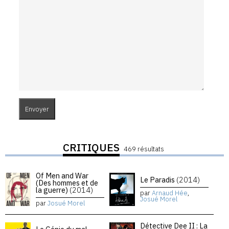
CRITIQUES
469 résultats
Of Men and War
Le Paradis
(2014)
(Des hommes et de
la guerre)
(2014)
par
Arnaud Hée
,
Josué Morel
par
Josué Morel
Détective Dee II : La