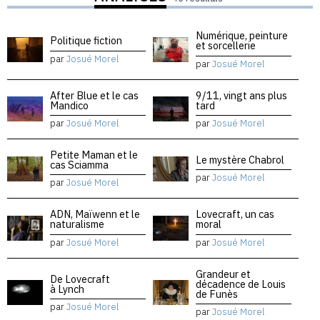
Numérique, peinture
Politique fiction
et sorcellerie
par
Josué Morel
par
Josué Morel
After Blue et le cas
9/11, vingt ans plus
Mandico
tard
par
Josué Morel
par
Josué Morel
Petite Maman et le
Le mystère Chabrol
cas Sciamma
par
Josué Morel
par
Josué Morel
ADN, Maïwenn et le
Lovecraft, un cas
naturalisme
moral
par
Josué Morel
par
Josué Morel
Grandeur et
De Lovecraft
décadence de Louis
à Lynch
de Funès
par
Josué Morel
par
Josué Morel