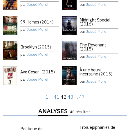
par
Josué Morel
par
Josué Morel
Midnight Special
99 Homes
(2014)
(2016)
par
Josué Morel
par
Josué Morel
The Revenant
Brooklyn
(2015)
(2015)
par
Josué Morel
par
Josué Morel
À une heure
Ave César !
(2015)
incertaine
(2015)
par
Josué Morel
par
Josué Morel
←
1
…
41
42
43
…
47
→
ANALYSES
40 résultats
Trois épiphanies de
Politique de