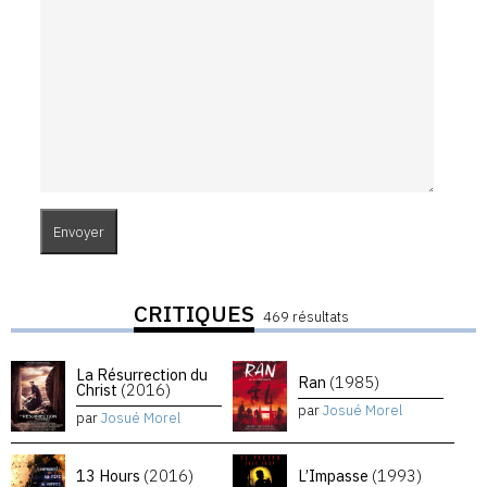
CRITIQUES
469 résultats
La Résurrection du
Ran
(1985)
Christ
(2016)
par
Josué Morel
par
Josué Morel
13 Hours
(2016)
L’Impasse
(1993)