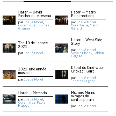
Hatari — David
Hatari — Matrix
Fincher et le réseau
Resurrections
par
Josué Morel
,
par
Josué Morel
,
Corentin Lê
,
Thomas
Corentin Lê
,
Marin
Grignon
Gérard
Hatari — West Side
Top 10 de l’année
Story
2021
par
Josué Morel
,
par
Josué Morel
Sylvain Blandy
,
Fabien
Hagege
Débat du Ciné-club
2021, une année
Critikat : Kaïro
musicale
par
Josué Morel
,
par
Josué Morel
Thomas Grignon
Michael Mann,
Hatari — Memoria
mirages du
contemporain
par
Josué Morel
,
Corentin Lê
,
Fabien
Hagege
par
Josué Morel