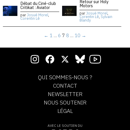
Retour sur Holy
Débat du Ciné-club
Motors
Critikat : Aviator
par
Josué Morel
,
par
Josué Morel
,
Corentin Lê
,
Sylvain
Corentin Lê
Blandy
←
1
…
6
7
8
…
10
→
QUI SOMMES-NOUS ?
CONTACT
NEWSLETTER
NOUS SOUTENIR
LÉGAL
AVEC LE SOUTIEN DU