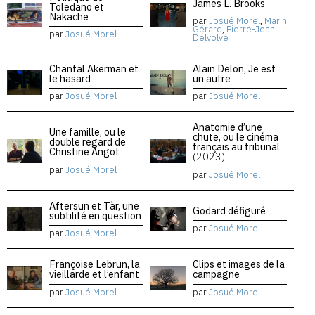
James L. Brooks
Toledano et
Nakache
par
Josué Morel
,
Marin
Gérard
,
Pierre-Jean
par
Josué Morel
Delvolvé
Chantal Akerman et
Alain Delon, Je est
le hasard
un autre
par
Josué Morel
par
Josué Morel
Anatomie d’une
Une famille, ou le
chute, ou le cinéma
double regard de
français au tribunal
Christine Angot
(2023)
par
Josué Morel
par
Josué Morel
Aftersun et Tàr, une
Godard défiguré
subtilité en question
par
Josué Morel
par
Josué Morel
Françoise Lebrun, la
Clips et images de la
vieillarde et l’enfant
campagne
par
Josué Morel
par
Josué Morel