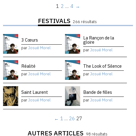
1
2
…
4
→
FESTIVALS
266 résultats
La Rançon de la
3 Cœurs
gloire
par
Josué Morel
par
Josué Morel
Réalité
The Look of Silence
par
Josué Morel
par
Josué Morel
Saint Laurent
Bande de filles
par
Josué Morel
par
Josué Morel
←
1
…
26
27
AUTRES ARTICLES
98 résultats