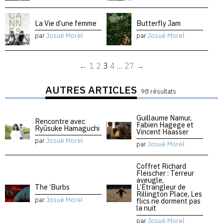
La Vie d’une femme
Butterfly Jam
par
Josué Morel
par
Josué Morel
←
1
2
3
4
…
27
→
AUTRES ARTICLES
98 résultats
Guillaume Namur,
Rencontre avec
Fabien Hagege et
Ryūsuke Hamaguchi
Vincent Haasser
par
Josué Morel
par
Josué Morel
Coffret Richard
Fleischer : Terreur
aveugle,
The ‘Burbs
L’Étrangleur de
Rillington Place, Les
par
Josué Morel
flics ne dorment pas
la nuit
par
Josué Morel