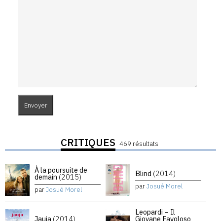
CRITIQUES
469 résultats
À la poursuite de
Blind
(2014)
demain
(2015)
par
Josué Morel
par
Josué Morel
Leopardi – Il
Jauja
(2014)
Giovane Favoloso