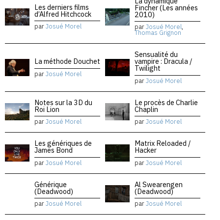
La dynamique
Les derniers films
Fincher (Les années
d’Alfred Hitchcock
2010)
par
Josué Morel
par
Josué Morel
,
Thomas Grignon
Sensualité du
La méthode Douchet
vampire : Dracula /
Twilight
par
Josué Morel
par
Josué Morel
Notes sur la 3D du
Le procès de Charlie
Roi Lion
Chaplin
par
Josué Morel
par
Josué Morel
Les génériques de
Matrix Reloaded /
James Bond
Hacker
par
Josué Morel
par
Josué Morel
Générique
Al Swearengen
(Deadwood)
(Deadwood)
par
Josué Morel
par
Josué Morel