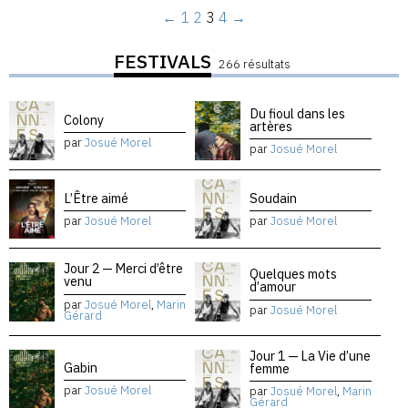
←
1
2
3
4
→
FESTIVALS
266 résultats
Du fioul dans les
Colony
artères
par
Josué Morel
par
Josué Morel
L’Être aimé
Soudain
par
Josué Morel
par
Josué Morel
Jour 2 — Merci d’être
Quelques mots
venu
d’amour
par
Josué Morel
,
Marin
par
Josué Morel
Gérard
Jour 1 — La Vie d’une
Gabin
femme
par
Josué Morel
par
Josué Morel
,
Marin
Gérard