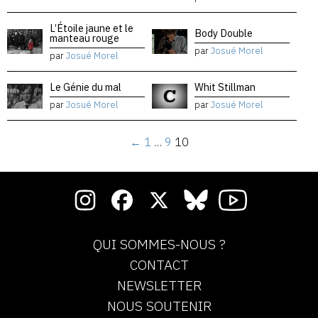
L’Étoile jaune et le
Body Double
manteau rouge
par
Josué Morel
par
Josué Morel
Le Génie du mal
Whit Stillman
par
Josué Morel
par
Josué Morel
←
1
…
9
10
QUI SOMMES-NOUS ?
CONTACT
NEWSLETTER
NOUS SOUTENIR