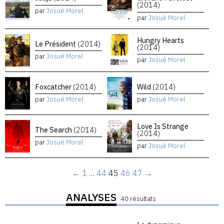
(2014)
par
Josué Morel
par
Josué Morel
Hungry Hearts
Le Président
(2014)
(2014)
par
Josué Morel
par
Josué Morel
Foxcatcher
(2014)
Wild
(2014)
par
Josué Morel
par
Josué Morel
Love Is Strange
The Search
(2014)
(2014)
par
Josué Morel
par
Josué Morel
←
1
…
44
45
46
47
→
ANALYSES
40 résultats