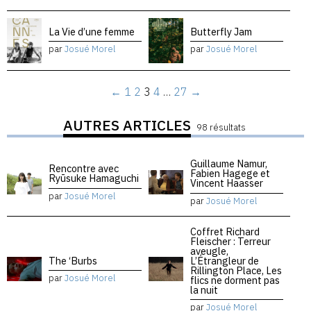
La Vie d’une femme
Butterfly Jam
par
Josué Morel
par
Josué Morel
←
1
2
3
4
…
27
→
AUTRES ARTICLES
98 résultats
Guillaume Namur,
Rencontre avec
Fabien Hagege et
Ryūsuke Hamaguchi
Vincent Haasser
par
Josué Morel
par
Josué Morel
Coffret Richard
Fleischer : Terreur
aveugle,
The ‘Burbs
L’Étrangleur de
Rillington Place, Les
par
Josué Morel
flics ne dorment pas
la nuit
par
Josué Morel