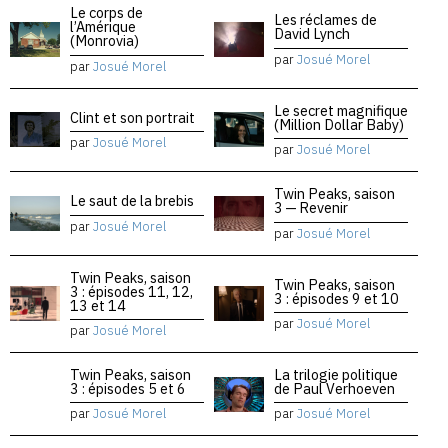
Le corps de
Les réclames de
l’Amérique
David Lynch
(Monrovia)
par
Josué Morel
par
Josué Morel
Le secret magnifique
Clint et son portrait
(Million Dollar Baby)
par
Josué Morel
par
Josué Morel
Twin Peaks, saison
Le saut de la brebis
3 — Revenir
par
Josué Morel
par
Josué Morel
Twin Peaks, saison
Twin Peaks, saison
3 : épisodes 11, 12,
3 : épisodes 9 et 10
13 et 14
par
Josué Morel
par
Josué Morel
Twin Peaks, saison
La trilogie politique
3 : épisodes 5 et 6
de Paul Verhoeven
par
Josué Morel
par
Josué Morel