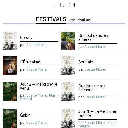
←
1
…
3
4
FESTIVALS
266 résultats
Du fioul dans les
Colony
artères
par
Josué Morel
par
Josué Morel
L’Être aimé
Soudain
par
Josué Morel
par
Josué Morel
Jour 2 — Merci d’être
Quelques mots
venu
d’amour
par
Josué Morel
,
Marin
par
Josué Morel
Gérard
Jour 1 — La Vie d’une
Gabin
femme
par
Josué Morel
par
Josué Morel
,
Marin
Gérard