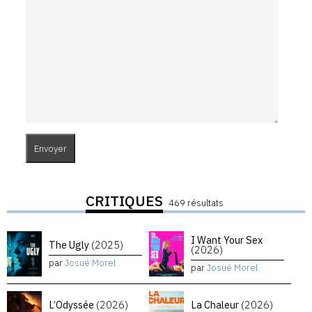
CRITIQUES
469 résultats
I Want Your Sex
The Ugly
(2025)
(2026)
par
Josué Morel
par
Josué Morel
L’Odyssée
(2026)
La Chaleur
(2026)