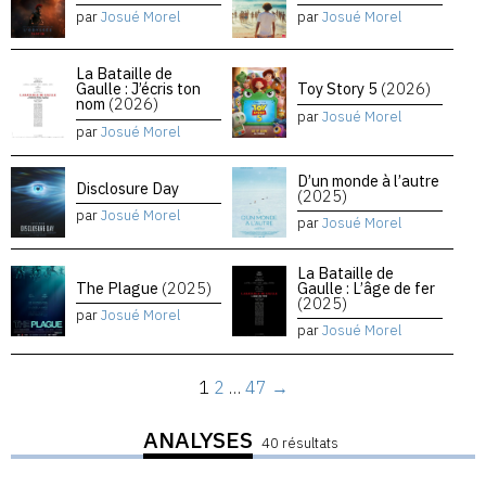
par
Josué Morel
par
Josué Morel
La Bataille de
Gaulle : J’écris ton
Toy Story 5
(2026)
nom
(2026)
par
Josué Morel
par
Josué Morel
D’un monde à l’autre
Disclosure Day
(2025)
par
Josué Morel
par
Josué Morel
La Bataille de
The Plague
(2025)
Gaulle : L’âge de fer
(2025)
par
Josué Morel
par
Josué Morel
1
2
…
47
→
ANALYSES
40 résultats