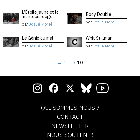
L’Étoile jaune et le
Body Double
manteau rouge
par
Josué Morel
par
Josué Morel
Le Génie du mal
Whit Stillman
par
Josué Morel
par
Josué Morel
←
1
…
9
10
QUI SOMMES-NOUS ?
CONTACT
NEWSLETTER
NOUS SOUTENIR