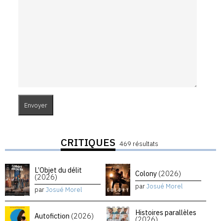
CRITIQUES
469 résultats
L’Objet du délit
Colony
(2026)
(2026)
par
Josué Morel
par
Josué Morel
Histoires parallèles
Autofiction
(2026)
(2026)