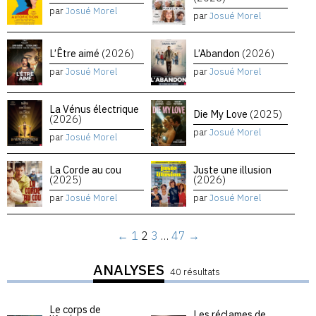
par
Josué Morel
par
Josué Morel
L’Être aimé
(2026)
L’Abandon
(2026)
par
Josué Morel
par
Josué Morel
La Vénus électrique
Die My Love
(2025)
(2026)
par
Josué Morel
par
Josué Morel
La Corde au cou
Juste une illusion
(2025)
(2026)
par
Josué Morel
par
Josué Morel
←
1
2
3
…
47
→
ANALYSES
40 résultats
Le corps de
Les réclames de