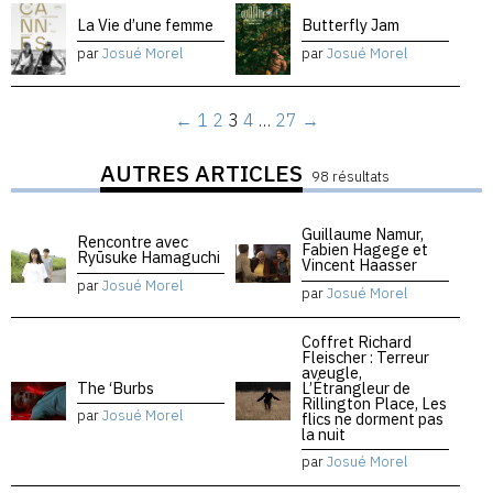
La Vie d’une femme
Butterfly Jam
par
Josué Morel
par
Josué Morel
←
1
2
3
4
…
27
→
AUTRES ARTICLES
98 résultats
Guillaume Namur,
Rencontre avec
Fabien Hagege et
Ryūsuke Hamaguchi
Vincent Haasser
par
Josué Morel
par
Josué Morel
Coffret Richard
Fleischer : Terreur
aveugle,
The ‘Burbs
L’Étrangleur de
Rillington Place, Les
par
Josué Morel
flics ne dorment pas
la nuit
par
Josué Morel