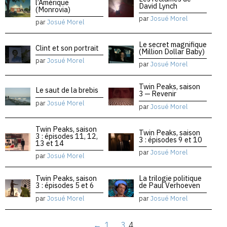
l’Amérique
David Lynch
(Monrovia)
par
Josué Morel
par
Josué Morel
Le secret magnifique
Clint et son portrait
(Million Dollar Baby)
par
Josué Morel
par
Josué Morel
Twin Peaks, saison
Le saut de la brebis
3 — Revenir
par
Josué Morel
par
Josué Morel
Twin Peaks, saison
Twin Peaks, saison
3 : épisodes 11, 12,
3 : épisodes 9 et 10
13 et 14
par
Josué Morel
par
Josué Morel
Twin Peaks, saison
La trilogie politique
3 : épisodes 5 et 6
de Paul Verhoeven
par
Josué Morel
par
Josué Morel
←
1
…
3
4