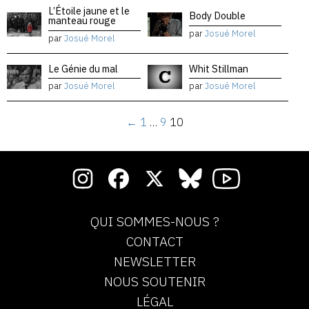
L’Étoile jaune et le
Body Double
manteau rouge
par
Josué Morel
par
Josué Morel
Le Génie du mal
Whit Stillman
par
Josué Morel
par
Josué Morel
←
1
…
9
10
QUI SOMMES-NOUS ?
CONTACT
NEWSLETTER
NOUS SOUTENIR
LÉGAL