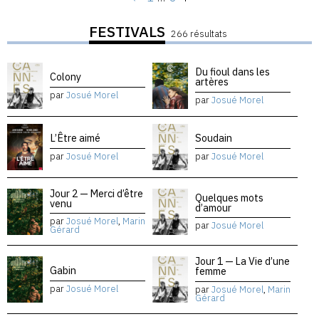
FESTIVALS
266 résultats
Du fioul dans les
Colony
artères
par
Josué Morel
par
Josué Morel
L’Être aimé
Soudain
par
Josué Morel
par
Josué Morel
Jour 2 — Merci d’être
Quelques mots
venu
d’amour
par
Josué Morel
,
Marin
par
Josué Morel
Gérard
Jour 1 — La Vie d’une
Gabin
femme
par
Josué Morel
par
Josué Morel
,
Marin
Gérard