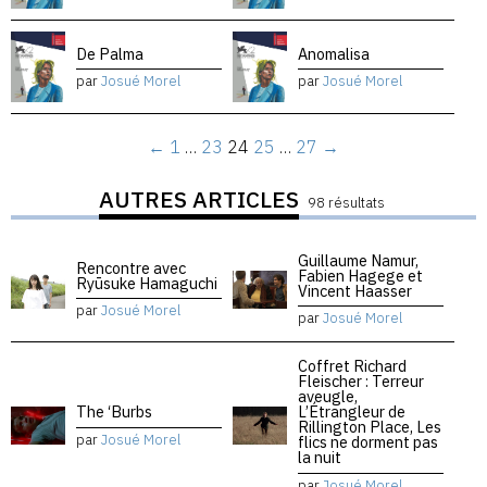
De Palma
Anomalisa
par
Josué Morel
par
Josué Morel
←
1
…
23
24
25
…
27
→
AUTRES ARTICLES
98 résultats
Guillaume Namur,
Rencontre avec
Fabien Hagege et
Ryūsuke Hamaguchi
Vincent Haasser
par
Josué Morel
par
Josué Morel
Coffret Richard
Fleischer : Terreur
aveugle,
The ‘Burbs
L’Étrangleur de
Rillington Place, Les
par
Josué Morel
flics ne dorment pas
la nuit
par
Josué Morel