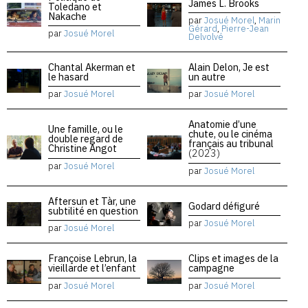
James L. Brooks
Toledano et
Nakache
par
Josué Morel
,
Marin
Gérard
,
Pierre-Jean
par
Josué Morel
Delvolvé
Chantal Akerman et
Alain Delon, Je est
le hasard
un autre
par
Josué Morel
par
Josué Morel
Anatomie d’une
Une famille, ou le
chute, ou le cinéma
double regard de
français au tribunal
Christine Angot
(2023)
par
Josué Morel
par
Josué Morel
Aftersun et Tàr, une
Godard défiguré
subtilité en question
par
Josué Morel
par
Josué Morel
Françoise Lebrun, la
Clips et images de la
vieillarde et l’enfant
campagne
par
Josué Morel
par
Josué Morel