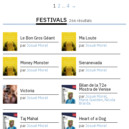
1
2
…
4
→
FESTIVALS
266 résultats
Le Bon Gros Géant
Ma Loute
par
Josué Morel
par
Josué Morel
Money Monster
Sieranevada
par
Josué Morel
par
Josué Morel
Bilan de la 72e
Mostra de Venise
Victoria
par
Josué Morel
,
par
Josué Morel
Marie Gueden
,
Nicola
Brarda
Taj Mahal
Heart of a Dog
par
Josué Morel
par
Josué Morel