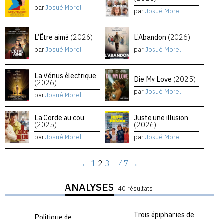
par
Josué Morel
par
Josué Morel
L’Être aimé
(2026)
L’Abandon
(2026)
par
Josué Morel
par
Josué Morel
La Vénus électrique
Die My Love
(2025)
(2026)
par
Josué Morel
par
Josué Morel
La Corde au cou
Juste une illusion
(2025)
(2026)
par
Josué Morel
par
Josué Morel
←
1
2
3
…
47
→
ANALYSES
40 résultats
Trois épiphanies de
Politique de