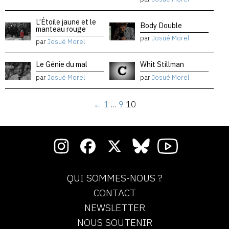
L’Étoile jaune et le
Body Double
manteau rouge
par
Josué Morel
par
Josué Morel
Le Génie du mal
Whit Stillman
par
Josué Morel
par
Josué Morel
←
1
…
9
10
QUI SOMMES-NOUS ?
CONTACT
NEWSLETTER
NOUS SOUTENIR