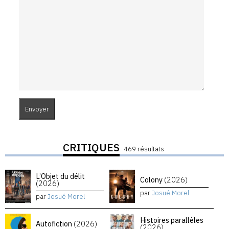
CRITIQUES
469 résultats
L’Objet du délit
Colony
(2026)
(2026)
par
Josué Morel
par
Josué Morel
Histoires parallèles
Autofiction
(2026)
(2026)