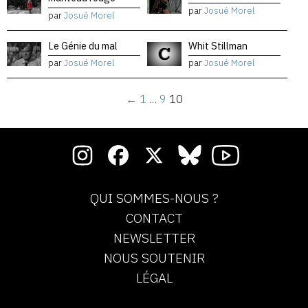
par
Josué Morel
par
Josué Morel
Le Génie du mal
Whit Stillman
par
Josué Morel
par
Josué Morel
←
1
…
9
10
QUI SOMMES-NOUS ?
CONTACT
NEWSLETTER
NOUS SOUTENIR
LÉGAL