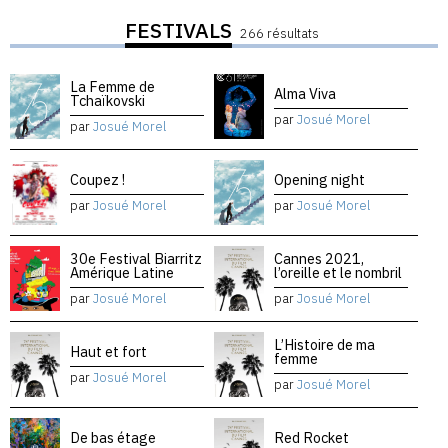
FESTIVALS
266 résultats
La Femme de
Alma Viva
Tchaïkovski
par
Josué Morel
par
Josué Morel
Coupez !
Opening night
par
Josué Morel
par
Josué Morel
30e Festival Biarritz
Cannes 2021,
Amérique Latine
l’oreille et le nombril
par
Josué Morel
par
Josué Morel
L’Histoire de ma
Haut et fort
femme
par
Josué Morel
par
Josué Morel
De bas étage
Red Rocket