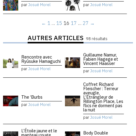
par
Josué Morel
par
Josué Morel
←
1
…
15
16
17
…
27
→
AUTRES ARTICLES
98 résultats
Guillaume Namur,
Rencontre avec
Fabien Hagege et
Ryūsuke Hamaguchi
Vincent Haasser
par
Josué Morel
par
Josué Morel
Coffret Richard
Fleischer : Terreur
aveugle,
The ‘Burbs
L’Étrangleur de
Rillington Place, Les
par
Josué Morel
flics ne dorment pas
la nuit
par
Josué Morel
L’Étoile jaune et le
Body Double
manteau rouge