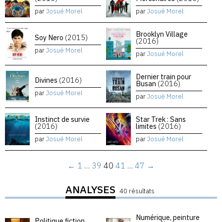
par
Josué Morel
par
Josué Morel
Brooklyn Village
Soy Nero
(2015)
(2016)
par
Josué Morel
par
Josué Morel
Dernier train pour
Divines
(2016)
Busan
(2016)
par
Josué Morel
par
Josué Morel
Instinct de survie
Star Trek : Sans
(2016)
limites
(2016)
par
Josué Morel
par
Josué Morel
←
1
…
39
40
41
…
47
→
ANALYSES
40 résultats
Numérique, peinture
Politique fiction