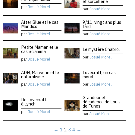
et sorcellerie
par
Josué Morel
par
Josué Morel
After Blue et le cas
9/11, vingt ans plus
Mandico
tard
par
Josué Morel
par
Josué Morel
Petite Maman et le
Le mystère Chabrol
cas Sciamma
par
Josué Morel
par
Josué Morel
ADN, Maïwenn et le
Lovecraft, un cas
naturalisme
moral
par
Josué Morel
par
Josué Morel
Grandeur et
De Lovecraft
décadence de Louis
à Lynch
de Funès
par
Josué Morel
par
Josué Morel
←
1
2
3
4
→