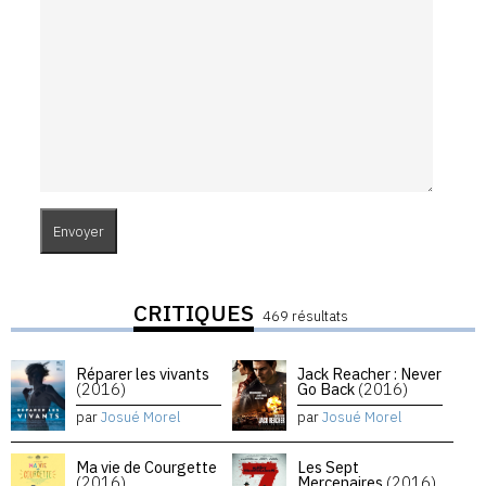
CRITIQUES
469 résultats
Réparer les vivants
Jack Reacher : Never
(2016)
Go Back
(2016)
par
Josué Morel
par
Josué Morel
Ma vie de Courgette
Les Sept
(2016)
Mercenaires
(2016)