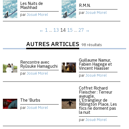
Les Nuits de
R.M.N.
Mashhad
par
Josué Morel
par
Josué Morel
←
1
…
13
14
15
…
27
→
AUTRES ARTICLES
98 résultats
Guillaume Namur,
Rencontre avec
Fabien Hagege et
Ryūsuke Hamaguchi
Vincent Haasser
par
Josué Morel
par
Josué Morel
Coffret Richard
Fleischer : Terreur
aveugle,
The ‘Burbs
L’Étrangleur de
Rillington Place, Les
par
Josué Morel
flics ne dorment pas
la nuit
par
Josué Morel