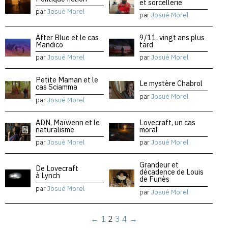
et sorcellerie
par
Josué Morel
par
Josué Morel
After Blue et le cas
9/11, vingt ans plus
Mandico
tard
par
Josué Morel
par
Josué Morel
Petite Maman et le
Le mystère Chabrol
cas Sciamma
par
Josué Morel
par
Josué Morel
ADN, Maïwenn et le
Lovecraft, un cas
naturalisme
moral
par
Josué Morel
par
Josué Morel
Grandeur et
De Lovecraft
décadence de Louis
à Lynch
de Funès
par
Josué Morel
par
Josué Morel
←
1
2
3
4
→