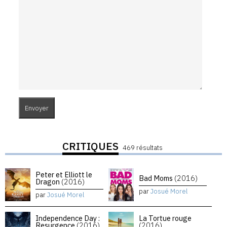
CRITIQUES
469 résultats
Peter et Elliott le
Bad Moms
(2016)
Dragon
(2016)
par
Josué Morel
par
Josué Morel
Independence Day :
La Tortue rouge
Resurgence
(2016)
(2016)