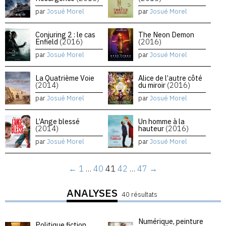
par
Josué Morel
par
Josué Morel
Conjuring 2 : le cas
The Neon Demon
Enfield
(2016)
(2016)
par
Josué Morel
par
Josué Morel
La Quatrième Voie
Alice de l’autre côté
(2014)
du miroir
(2016)
par
Josué Morel
par
Josué Morel
L’Ange blessé
Un homme à la
(2014)
hauteur
(2016)
par
Josué Morel
par
Josué Morel
←
1
…
40
41
42
…
47
→
ANALYSES
40 résultats
Numérique, peinture
Politique fiction