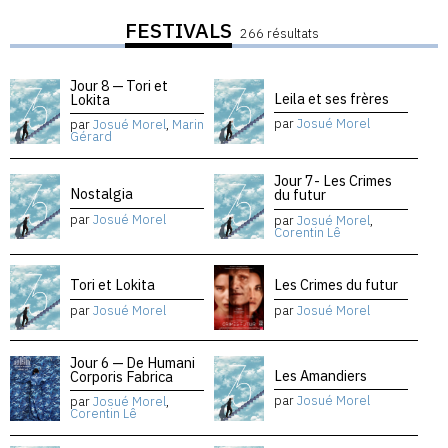
FESTIVALS
266 résultats
Jour 8 — Tori et
Leila et ses frères
Lokita
par
Josué Morel
par
Josué Morel
,
Marin
Gérard
Jour 7- Les Crimes
Nostalgia
du futur
par
Josué Morel
par
Josué Morel
,
Corentin Lê
Tori et Lokita
Les Crimes du futur
par
Josué Morel
par
Josué Morel
Jour 6 — De Humani
Les Amandiers
Corporis Fabrica
par
Josué Morel
par
Josué Morel
,
Corentin Lê