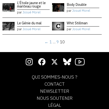
L’Étoile jaune et le
Body Double
manteau rouge
par
Josué Morel
par
Josué Morel
Le Génie du mal
Whit Stillman
par
Josué Morel
par
Josué Morel
←
1
…
9
10
QUI SOMMES-NOUS ?
CONTACT
NEWSLETTER
NOUS SOUTENIR
LÉGAL