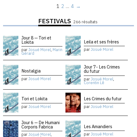
1
2
…
4
→
FESTIVALS
266 résultats
Jour 8 — Tori et
Leila et ses frères
Lokita
par
Josué Morel
par
Josué Morel
,
Marin
Gérard
Jour 7- Les Crimes
Nostalgia
du futur
par
Josué Morel
par
Josué Morel
,
Corentin Lê
Tori et Lokita
Les Crimes du futur
par
Josué Morel
par
Josué Morel
Jour 6 — De Humani
Les Amandiers
Corporis Fabrica
par
Josué Morel
par
Josué Morel
,