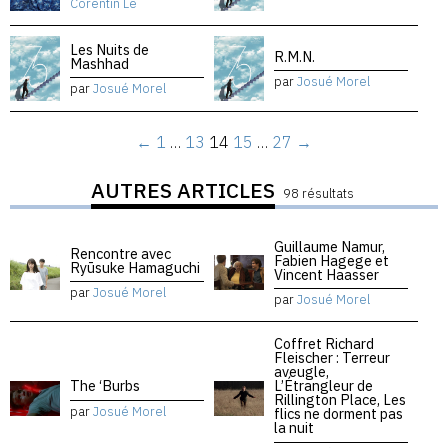
Corentin Lê
Les Nuits de
R.M.N.
Mashhad
par
Josué Morel
par
Josué Morel
←
1
…
13
14
15
…
27
→
AUTRES ARTICLES
98 résultats
Guillaume Namur,
Rencontre avec
Fabien Hagege et
Ryūsuke Hamaguchi
Vincent Haasser
par
Josué Morel
par
Josué Morel
Coffret Richard
Fleischer : Terreur
aveugle,
The ‘Burbs
L’Étrangleur de
Rillington Place, Les
par
Josué Morel
flics ne dorment pas
la nuit