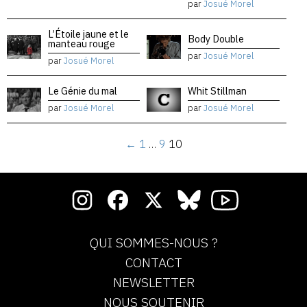
par
Josué Morel
L’Étoile jaune et le
Body Double
manteau rouge
par
Josué Morel
par
Josué Morel
Le Génie du mal
Whit Stillman
par
Josué Morel
par
Josué Morel
←
1
…
9
10
QUI SOMMES-NOUS ?
CONTACT
NEWSLETTER
NOUS SOUTENIR