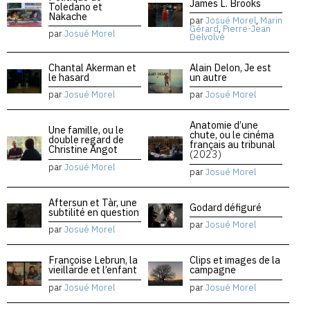
James L. Brooks
Toledano et
Nakache
par
Josué Morel
,
Marin
Gérard
,
Pierre-Jean
par
Josué Morel
Delvolvé
Chantal Akerman et
Alain Delon, Je est
le hasard
un autre
par
Josué Morel
par
Josué Morel
Anatomie d’une
Une famille, ou le
chute, ou le cinéma
double regard de
français au tribunal
Christine Angot
(2023)
par
Josué Morel
par
Josué Morel
Aftersun et Tàr, une
Godard défiguré
subtilité en question
par
Josué Morel
par
Josué Morel
Françoise Lebrun, la
Clips et images de la
vieillarde et l’enfant
campagne
par
Josué Morel
par
Josué Morel