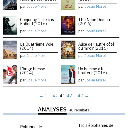
par
Josué Morel
par
Josué Morel
Conjuring 2 : le cas
The Neon Demon
Enfield
(2016)
(2016)
par
Josué Morel
par
Josué Morel
La Quatrième Voie
Alice de l’autre côté
(2014)
du miroir
(2016)
par
Josué Morel
par
Josué Morel
L’Ange blessé
Un homme à la
(2014)
hauteur
(2016)
par
Josué Morel
par
Josué Morel
←
1
…
40
41
42
…
47
→
ANALYSES
40 résultats
Trois épiphanies de
Politique de