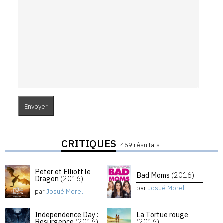
CRITIQUES
469 résultats
Peter et Elliott le
Bad Moms
(2016)
Dragon
(2016)
par
Josué Morel
par
Josué Morel
Independence Day :
La Tortue rouge
Resurgence
(2016)
(2016)