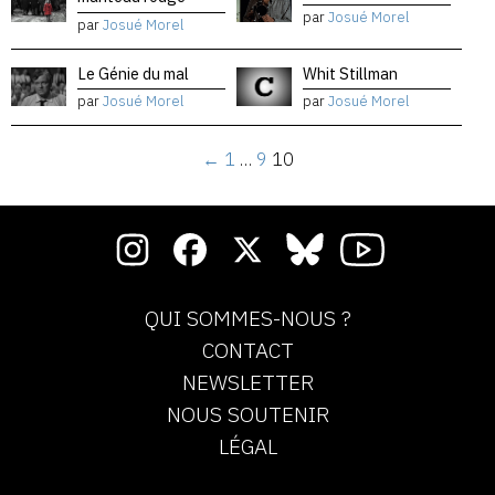
par
Josué Morel
par
Josué Morel
Le Génie du mal
Whit Stillman
par
Josué Morel
par
Josué Morel
←
1
…
9
10
QUI SOMMES-NOUS ?
CONTACT
NEWSLETTER
NOUS SOUTENIR
LÉGAL