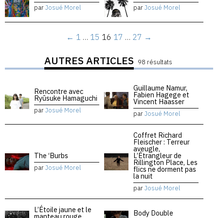
par
Josué Morel
par
Josué Morel
←
1
…
15
16
17
…
27
→
AUTRES ARTICLES
98 résultats
Guillaume Namur,
Rencontre avec
Fabien Hagege et
Ryūsuke Hamaguchi
Vincent Haasser
par
Josué Morel
par
Josué Morel
Coffret Richard
Fleischer : Terreur
aveugle,
The ‘Burbs
L’Étrangleur de
Rillington Place, Les
par
Josué Morel
flics ne dorment pas
la nuit
par
Josué Morel
L’Étoile jaune et le
Body Double
manteau rouge