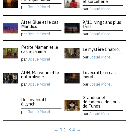
et sorcellerie
par
Josué Morel
par
Josué Morel
After Blue et le cas
9/11, vingt ans plus
Mandico
tard
par
Josué Morel
par
Josué Morel
Petite Maman et le
Le mystère Chabrol
cas Sciamma
par
Josué Morel
par
Josué Morel
ADN, Maïwenn et le
Lovecraft, un cas
naturalisme
moral
par
Josué Morel
par
Josué Morel
Grandeur et
De Lovecraft
décadence de Louis
à Lynch
de Funès
par
Josué Morel
par
Josué Morel
←
1
2
3
4
→