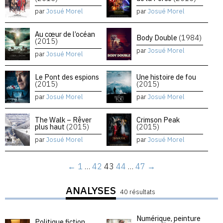
par
Josué Morel
par
Josué Morel
Au cœur de l’océan
Body Double
(1984)
(2015)
par
Josué Morel
par
Josué Morel
Le Pont des espions
Une histoire de fou
(2015)
(2015)
par
Josué Morel
par
Josué Morel
The Walk – Rêver
Crimson Peak
plus haut
(2015)
(2015)
par
Josué Morel
par
Josué Morel
←
1
…
42
43
44
…
47
→
ANALYSES
40 résultats
Numérique, peinture
Politique fiction