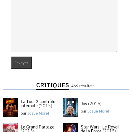
CRITIQUES
469 résultats
La Tour 2 contrôle
Joy
(2015)
infernale
(2015)
par
Josué Morel
par
Josué Morel
Le Grand Partage
Star Wars : Le Réveil
(2015)
de la Force
(2015)