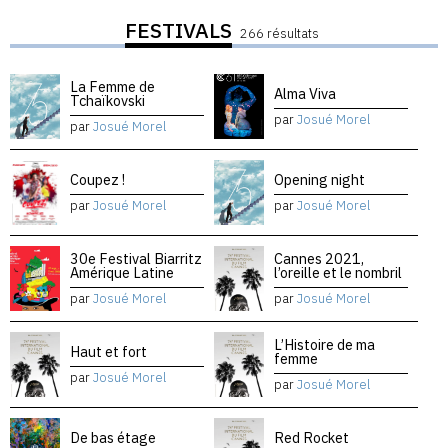
FESTIVALS
266 résultats
La Femme de
Alma Viva
Tchaïkovski
par
Josué Morel
par
Josué Morel
Coupez !
Opening night
par
Josué Morel
par
Josué Morel
30e Festival Biarritz
Cannes 2021,
Amérique Latine
l’oreille et le nombril
par
Josué Morel
par
Josué Morel
L’Histoire de ma
Haut et fort
femme
par
Josué Morel
par
Josué Morel
De bas étage
Red Rocket