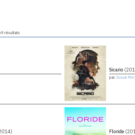
9 résultats
Sicario
(201
par
Josué Mor
2014)
Floride
(20