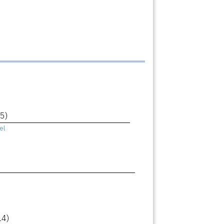
5)
el
14)