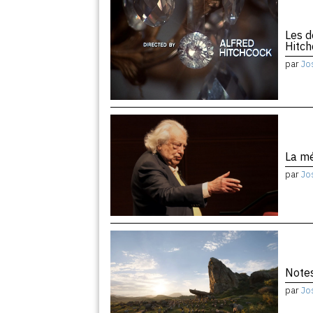
Les d
Hitc
par
Jo
La m
par
Jo
Notes
par
Jo