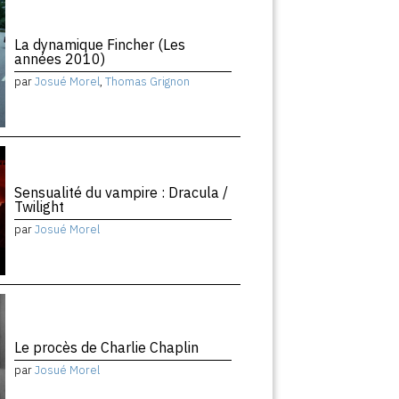
La dynamique Fincher (Les
années 2010)
par
Josué Morel
,
Thomas Grignon
Sensualité du vampire : Dracula /
Twilight
par
Josué Morel
Le procès de Charlie Chaplin
par
Josué Morel