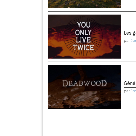
Les 
par
Jo
Géné
par
Jo