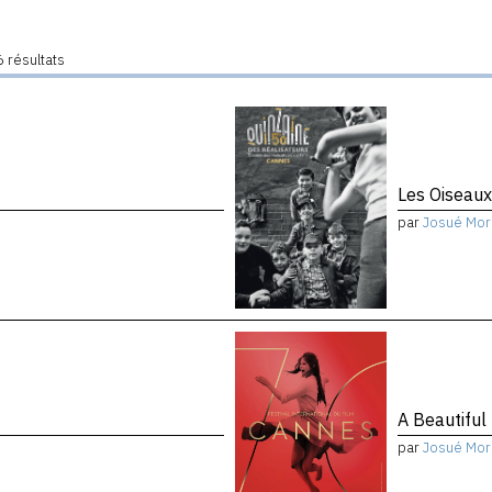
 résultats
Les Oiseau
par
Josué Mor
A Beautiful
par
Josué Mor