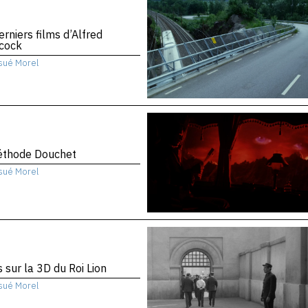
erniers films d’Alfred
hcock
sué Morel
éthode Douchet
sué Morel
 sur la 3D du Roi Lion
sué Morel