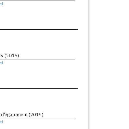
el
cy
(2015)
el
 d’égarement
(2015)
el