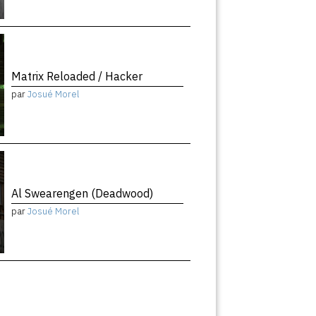
Matrix Reloaded / Hacker
par
Josué Morel
Al Swearengen (Deadwood)
par
Josué Morel