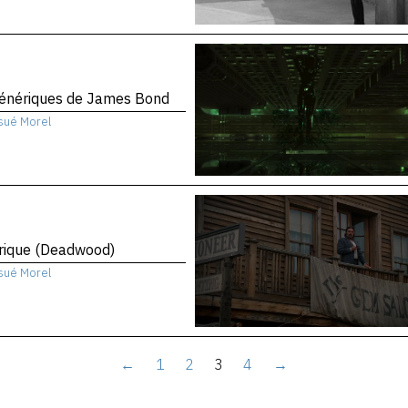
génériques de James Bond
sué Morel
rique (Deadwood)
sué Morel
←
1
2
3
4
→