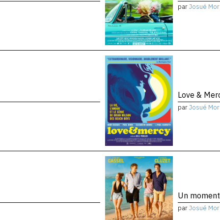
par
Josué Mor
Love & Mer
par
Josué Mor
Un moment
par
Josué Mor