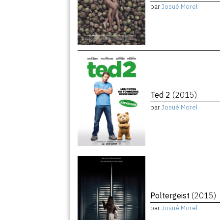
par
Josué Morel
Ted 2
(2015)
par
Josué Morel
Poltergeist
(2015)
par
Josué Morel