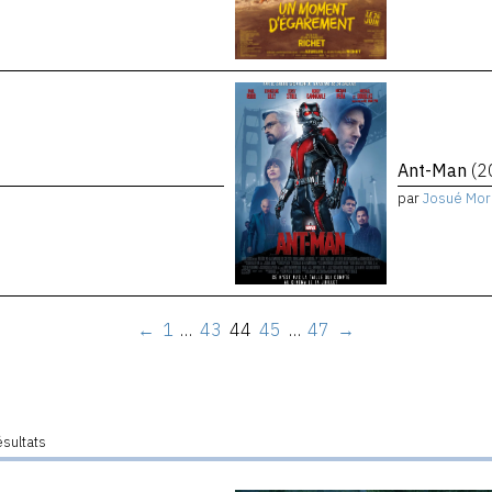
Ant-Man
(2
par
Josué Mor
←
1
…
43
44
45
…
47
→
ésultats