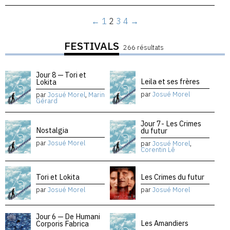
←
1
2
3
4
→
FESTIVALS
266 résultats
Jour 8 — Tori et
Leila et ses frères
Lokita
par
Josué Morel
par
Josué Morel
,
Marin
Gérard
Jour 7- Les Crimes
Nostalgia
du futur
par
Josué Morel
par
Josué Morel
,
Corentin Lê
Tori et Lokita
Les Crimes du futur
par
Josué Morel
par
Josué Morel
Jour 6 — De Humani
Les Amandiers
Corporis Fabrica