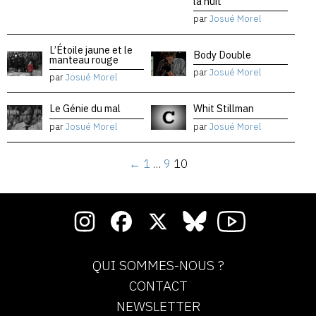
la nuit
par
Josué Morel
L’Étoile jaune et le
Body Double
manteau rouge
par
Josué Morel
par
Josué Morel
Le Génie du mal
Whit Stillman
par
Josué Morel
par
Josué Morel
←
1
…
9
10
QUI SOMMES-NOUS ?
CONTACT
NEWSLETTER