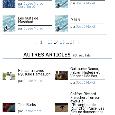
par
Josué Morel
par
Josué Morel
,
Corentin Lê
Les Nuits de
R.M.N.
Mashhad
par
Josué Morel
par
Josué Morel
←
1
…
13
14
15
…
27
→
AUTRES ARTICLES
98 résultats
Guillaume Namur,
Rencontre avec
Fabien Hagege et
Ryūsuke Hamaguchi
Vincent Haasser
par
Josué Morel
par
Josué Morel
Coffret Richard
Fleischer : Terreur
aveugle,
The ‘Burbs
L’Étrangleur de
Rillington Place, Les
par
Josué Morel
flics ne dorment pas