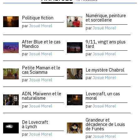
Numérique, peinture
Politique fiction
et sorcellerie
par
Josué Morel
par
Josué Morel
After Blue et le cas
9/11, vingt ans plus
Mandico
tard
par
Josué Morel
par
Josué Morel
Petite Maman et le
Le mystère Chabrol
cas Sciamma
par
Josué Morel
par
Josué Morel
ADN, Maïwenn et le
Lovecraft, un cas
naturalisme
moral
par
Josué Morel
par
Josué Morel
Grandeur et
De Lovecraft
décadence de Louis
à Lynch
de Funès
par
Josué Morel
par
Josué Morel