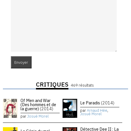
CRITIQUES
469 résultats
Of Men and War
Le Paradis
(2014)
(Des hommes et de
la guerre)
(2014)
par
Arnaud Hée
,
Josué Morel
par
Josué Morel
Détective Dee II : La