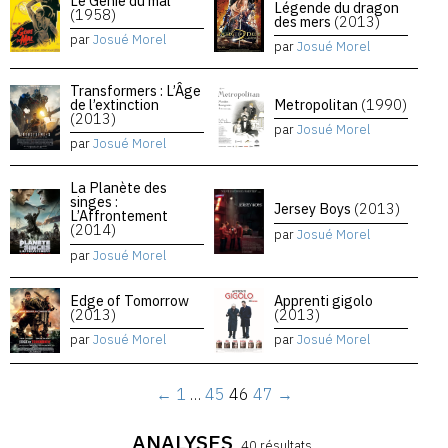
Le Génie du mal
Légende du dragon
(1958)
des mers
(2013)
par
Josué Morel
par
Josué Morel
Transformers : L’Âge
de l’extinction
Metropolitan
(1990)
(2013)
par
Josué Morel
par
Josué Morel
La Planète des
singes :
Jersey Boys
(2013)
L’Affrontement
(2014)
par
Josué Morel
par
Josué Morel
Edge of Tomorrow
Apprenti gigolo
(2013)
(2013)
par
Josué Morel
par
Josué Morel
←
1
…
45
46
47
→
ANALYSES
40 résultats