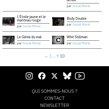
par
Josué Morel
L’Étoile jaune et le
Body Double
manteau rouge
par
Josué Morel
par
Josué Morel
Le Génie du mal
Whit Stillman
par
Josué Morel
par
Josué Morel
←
1
…
9
10
QUI SOMMES-NOUS ?
CONTACT
NEWSLETTER