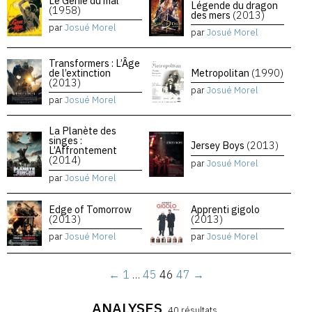
Le Génie du mal
Légende du dragon
(1958)
des mers
(2013)
par
Josué Morel
par
Josué Morel
Transformers : L’Âge
de l’extinction
Metropolitan
(1990)
(2013)
par
Josué Morel
par
Josué Morel
La Planète des
singes :
Jersey Boys
(2013)
L’Affrontement
(2014)
par
Josué Morel
par
Josué Morel
Edge of Tomorrow
Apprenti gigolo
(2013)
(2013)
par
Josué Morel
par
Josué Morel
←
1
…
45
46
47
→
ANALYSES
40 résultats