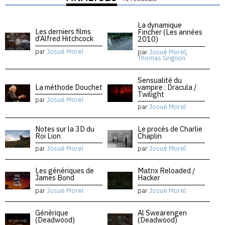
La dynamique
Les derniers films
Fincher (Les années
d’Alfred Hitchcock
2010)
par
Josué Morel
par
Josué Morel
,
Thomas Grignon
Sensualité du
La méthode Douchet
vampire : Dracula /
Twilight
par
Josué Morel
par
Josué Morel
Notes sur la 3D du
Le procès de Charlie
Roi Lion
Chaplin
par
Josué Morel
par
Josué Morel
Les génériques de
Matrix Reloaded /
James Bond
Hacker
par
Josué Morel
par
Josué Morel
Générique
Al Swearengen
(Deadwood)
(Deadwood)