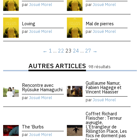
par
Josué Morel
par
Josué Morel
Loving
Mal de pierres
par
Josué Morel
par
Josué Morel
←
1
…
22
23
24
…
27
→
AUTRES ARTICLES
98 résultats
Guillaume Namur,
Rencontre avec
Fabien Hagege et
Ryūsuke Hamaguchi
Vincent Haasser
par
Josué Morel
par
Josué Morel
Coffret Richard
Fleischer : Terreur
aveugle,
The ‘Burbs
L’Étrangleur de
Rillington Place, Les
par
Josué Morel
flics ne dorment pas
la nuit