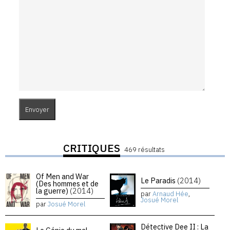
CRITIQUES
469 résultats
Of Men and War
Le Paradis
(2014)
(Des hommes et de
la guerre)
(2014)
par
Arnaud Hée
,
Josué Morel
par
Josué Morel
Détective Dee II : La