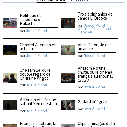
Trois épiphanies de
Politique de
James L. Brooks
Toledano et
Nakache
par
Josué Morel
,
Marin
Gérard
,
Pierre-Jean
par
Josué Morel
Delvolvé
Chantal Akerman et
Alain Delon, Je est
le hasard
un autre
par
Josué Morel
par
Josué Morel
Anatomie d’une
Une famille, ou le
chute, ou le cinéma
double regard de
français au tribunal
Christine Angot
(2023)
par
Josué Morel
par
Josué Morel
Aftersun et Tàr, une
Godard défiguré
subtilité en question
par
Josué Morel
par
Josué Morel
Françoise Lebrun, la
Clips et images de la