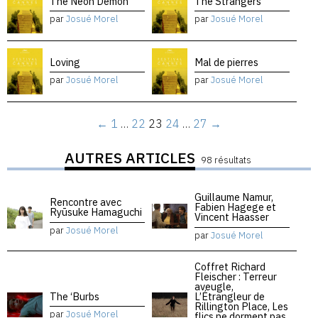
The Neon Demon
The Strangers
par
Josué Morel
par
Josué Morel
Loving
Mal de pierres
par
Josué Morel
par
Josué Morel
←
1
…
22
23
24
…
27
→
AUTRES ARTICLES
98 résultats
Guillaume Namur,
Rencontre avec
Fabien Hagege et
Ryūsuke Hamaguchi
Vincent Haasser
par
Josué Morel
par
Josué Morel
Coffret Richard
Fleischer : Terreur
aveugle,
The ‘Burbs
L’Étrangleur de
Rillington Place, Les
par
Josué Morel
flics ne dorment pas