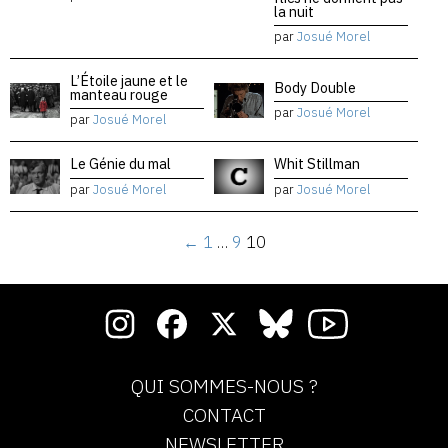
la nuit
par
Josué Morel
L’Étoile jaune et le
Body Double
manteau rouge
par
Josué Morel
par
Josué Morel
Le Génie du mal
Whit Stillman
par
Josué Morel
par
Josué Morel
←
1
…
9
10
QUI SOMMES-NOUS ?
CONTACT
NEWSLETTER