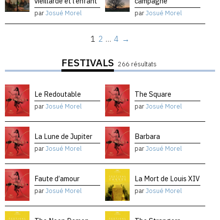
vieillarde et l’enfant
campagne
par
Josué Morel
par
Josué Morel
1
2
…
4
→
FESTIVALS
266 résultats
Le Redoutable
The Square
par
Josué Morel
par
Josué Morel
La Lune de Jupiter
Barbara
par
Josué Morel
par
Josué Morel
Faute d’amour
La Mort de Louis XIV
par
Josué Morel
par
Josué Morel