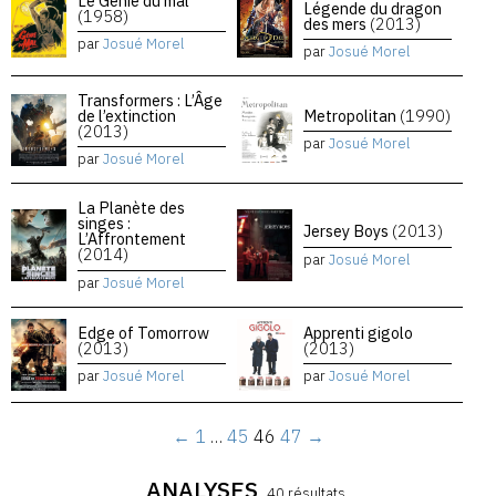
Le Génie du mal
Légende du dragon
(1958)
des mers
(2013)
par
Josué Morel
par
Josué Morel
Transformers : L’Âge
de l’extinction
Metropolitan
(1990)
(2013)
par
Josué Morel
par
Josué Morel
La Planète des
singes :
Jersey Boys
(2013)
L’Affrontement
(2014)
par
Josué Morel
par
Josué Morel
Edge of Tomorrow
Apprenti gigolo
(2013)
(2013)
par
Josué Morel
par
Josué Morel
←
1
…
45
46
47
→
ANALYSES
40 résultats