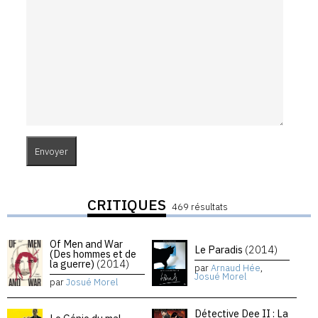
CRITIQUES
469 résultats
Of Men and War
Le Paradis
(2014)
(Des hommes et de
la guerre)
(2014)
par
Arnaud Hée
,
Josué Morel
par
Josué Morel
Détective Dee II : La