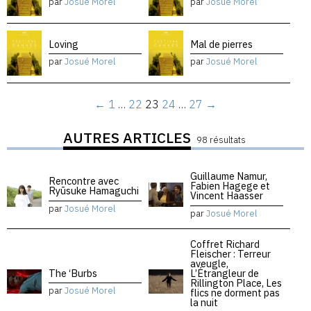
par
Josué Morel
par
Josué Morel
Loving
Mal de pierres
par
Josué Morel
par
Josué Morel
←
1
…
22
23
24
…
27
→
AUTRES ARTICLES
98 résultats
Guillaume Namur,
Rencontre avec
Fabien Hagege et
Ryūsuke Hamaguchi
Vincent Haasser
par
Josué Morel
par
Josué Morel
Coffret Richard
Fleischer : Terreur
aveugle,
The ‘Burbs
L’Étrangleur de
Rillington Place, Les
par
Josué Morel
flics ne dorment pas
la nuit