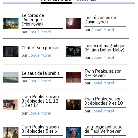
Le corps de
Les réclames de
l’Amérique
David Lynch
(Monrovia)
par
Josué Morel
par
Josué Morel
Le secret magnifique
Clint et son portrait
(Million Dollar Baby)
par
Josué Morel
par
Josué Morel
Twin Peaks, saison
Le saut de la brebis
3 — Revenir
par
Josué Morel
par
Josué Morel
Twin Peaks, saison
Twin Peaks, saison
3 : épisodes 11, 12,
3 : épisodes 9 et 10
13 et 14
par
Josué Morel
par
Josué Morel
Twin Peaks, saison
La trilogie politique
3 : épisodes 5 et 6
de Paul Verhoeven