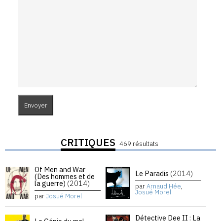
CRITIQUES
469 résultats
Of Men and War
Le Paradis
(2014)
(Des hommes et de
la guerre)
(2014)
par
Arnaud Hée
,
Josué Morel
par
Josué Morel
Détective Dee II : La