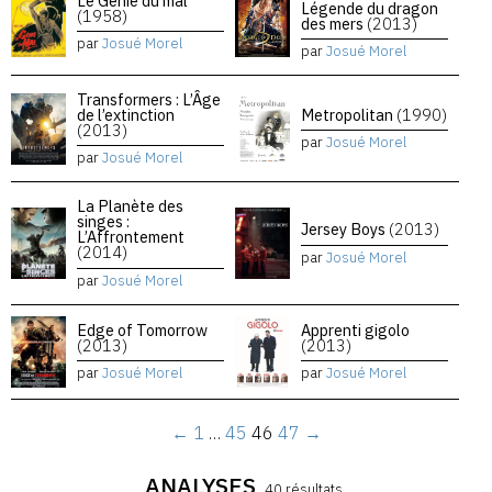
Le Génie du mal
Légende du dragon
(1958)
des mers
(2013)
par
Josué Morel
par
Josué Morel
Transformers : L’Âge
de l’extinction
Metropolitan
(1990)
(2013)
par
Josué Morel
par
Josué Morel
La Planète des
singes :
Jersey Boys
(2013)
L’Affrontement
(2014)
par
Josué Morel
par
Josué Morel
Edge of Tomorrow
Apprenti gigolo
(2013)
(2013)
par
Josué Morel
par
Josué Morel
←
1
…
45
46
47
→
ANALYSES
40 résultats