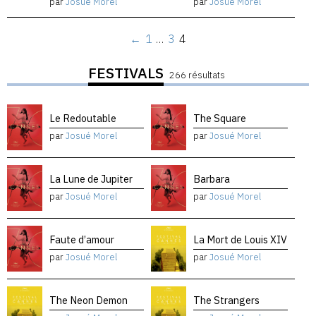
par
Josué Morel
par
Josué Morel
←
1
…
3
4
FESTIVALS
266 résultats
Le Redoutable
The Square
par
Josué Morel
par
Josué Morel
La Lune de Jupiter
Barbara
par
Josué Morel
par
Josué Morel
Faute d’amour
La Mort de Louis XIV
par
Josué Morel
par
Josué Morel
The Neon Demon
The Strangers