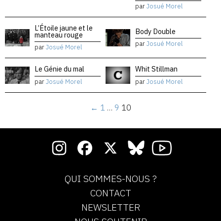
par
Josué Morel
L’Étoile jaune et le
Body Double
manteau rouge
par
Josué Morel
par
Josué Morel
Le Génie du mal
Whit Stillman
par
Josué Morel
par
Josué Morel
←
1
…
9
10
QUI SOMMES-NOUS ?
CONTACT
NEWSLETTER