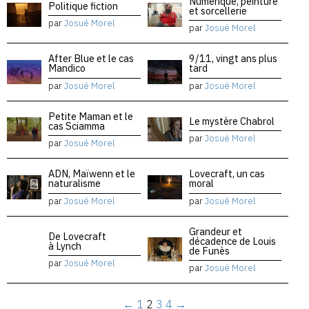
Numérique, peinture
Politique fiction
et sorcellerie
par
Josué Morel
par
Josué Morel
After Blue et le cas
9/11, vingt ans plus
Mandico
tard
par
Josué Morel
par
Josué Morel
Petite Maman et le
Le mystère Chabrol
cas Sciamma
par
Josué Morel
par
Josué Morel
ADN, Maïwenn et le
Lovecraft, un cas
naturalisme
moral
par
Josué Morel
par
Josué Morel
Grandeur et
De Lovecraft
décadence de Louis
à Lynch
de Funès
par
Josué Morel
par
Josué Morel
←
1
2
3
4
→