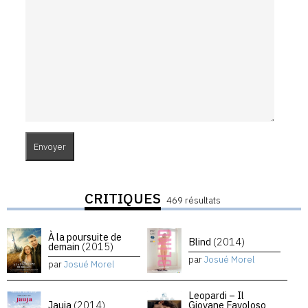
CRITIQUES
469 résultats
À la poursuite de
Blind
(2014)
demain
(2015)
par
Josué Morel
par
Josué Morel
Leopardi – Il
Jauja
(2014)
Giovane Favoloso