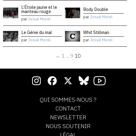
L’Étoile jaune et le
Body Double
manteau rouge
par
Josué Morel
par
Josué Morel
Le Génie du mal
Whit Stillman
par
Josué Morel
par
Josué Morel
←
1
…
9
10
QUI SOMMES-NOUS ?
CONTACT
NEWSLETTER
NOUS SOUTENIR
LÉGAL