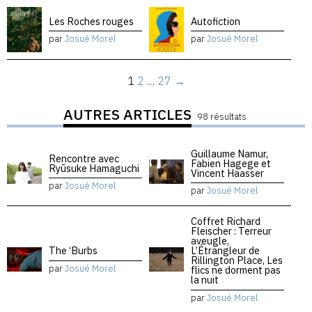
Les Roches rouges
Autofiction
par
Josué Morel
par
Josué Morel
1
2
…
27
→
AUTRES ARTICLES
98 résultats
Guillaume Namur,
Rencontre avec
Fabien Hagege et
Ryūsuke Hamaguchi
Vincent Haasser
par
Josué Morel
par
Josué Morel
Coffret Richard
Fleischer : Terreur
aveugle,
The ‘Burbs
L’Étrangleur de
Rillington Place, Les
par
Josué Morel
flics ne dorment pas
la nuit
par
Josué Morel