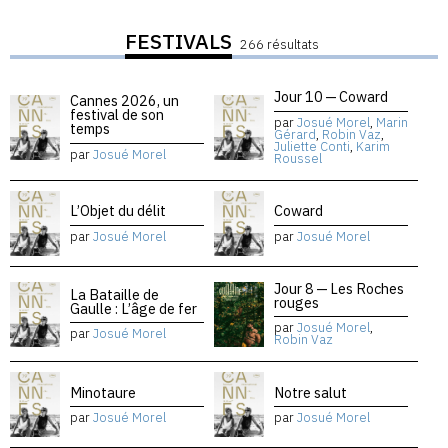
FESTIVALS
266 résultats
Jour 10 — Coward
Cannes 2026, un
festival de son
par
Josué Morel
,
Marin
temps
Gérard
,
Robin Vaz
,
Juliette Conti
,
Karim
par
Josué Morel
Roussel
L’Objet du délit
Coward
par
Josué Morel
par
Josué Morel
Jour 8 — Les Roches
La Bataille de
rouges
Gaulle : L’âge de fer
par
Josué Morel
,
par
Josué Morel
Robin Vaz
Minotaure
Notre salut
par
Josué Morel
par
Josué Morel