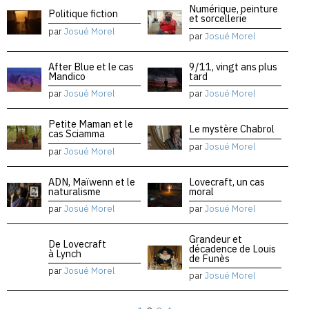
Numérique, peinture
Politique fiction
et sorcellerie
par
Josué Morel
par
Josué Morel
After Blue et le cas
9/11, vingt ans plus
Mandico
tard
par
Josué Morel
par
Josué Morel
Petite Maman et le
Le mystère Chabrol
cas Sciamma
par
Josué Morel
par
Josué Morel
ADN, Maïwenn et le
Lovecraft, un cas
naturalisme
moral
par
Josué Morel
par
Josué Morel
Grandeur et
De Lovecraft
décadence de Louis
à Lynch
de Funès
par
Josué Morel
par
Josué Morel