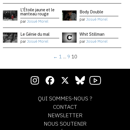
L’Étoile jaune et le
Body Double
manteau rouge
par
Josué Morel
par
Josué Morel
Le Génie du mal
Whit Stillman
par
Josué Morel
par
Josué Morel
←
1
…
9
10
QUI SOMMES-NOUS ?
CONTACT
NEWSLETTER
NOUS SOUTENIR