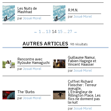
Les Nuits de
R.M.N.
Mashhad
par
Josué Morel
par
Josué Morel
←
1
…
13
14
15
…
27
→
AUTRES ARTICLES
98 résultats
Guillaume Namur,
Rencontre avec
Fabien Hagege et
Ryūsuke Hamaguchi
Vincent Haasser
par
Josué Morel
par
Josué Morel
Coffret Richard
Fleischer : Terreur
aveugle,
The ‘Burbs
L’Étrangleur de
Rillington Place, Les
par
Josué Morel
flics ne dorment pas
la nuit
par
Josué Morel