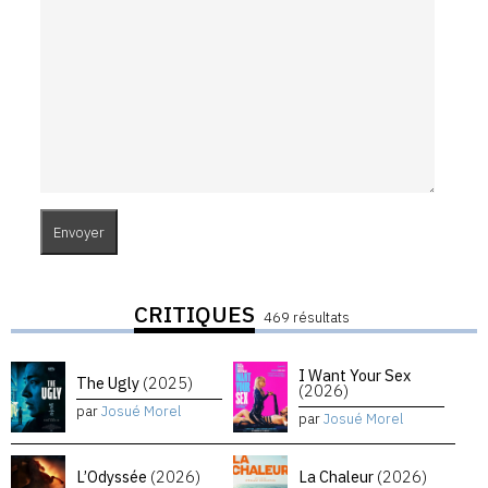
CRITIQUES
469 résultats
I Want Your Sex
The Ugly
(2025)
(2026)
par
Josué Morel
par
Josué Morel
L’Odyssée
(2026)
La Chaleur
(2026)