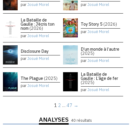
par
Josué Morel
par
Josué Morel
La Bataille de
Gaulle : J’écris ton
Toy Story 5
(2026)
nom
(2026)
par
Josué Morel
par
Josué Morel
D’un monde à l’autre
Disclosure Day
(2025)
par
Josué Morel
par
Josué Morel
La Bataille de
The Plague
(2025)
Gaulle : L’âge de fer
(2025)
par
Josué Morel
par
Josué Morel
1
2
…
47
→
ANALYSES
40 résultats