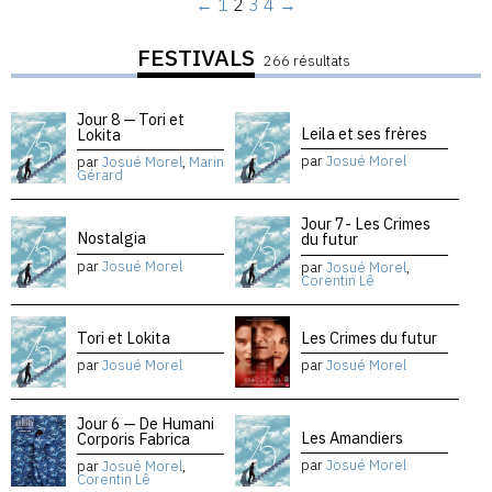
←
1
2
3
4
→
FESTIVALS
266 résultats
Jour 8 — Tori et
Leila et ses frères
Lokita
par
Josué Morel
par
Josué Morel
,
Marin
Gérard
Jour 7- Les Crimes
Nostalgia
du futur
par
Josué Morel
par
Josué Morel
,
Corentin Lê
Tori et Lokita
Les Crimes du futur
par
Josué Morel
par
Josué Morel
Jour 6 — De Humani
Les Amandiers
Corporis Fabrica
par
Josué Morel
par
Josué Morel
,
Corentin Lê