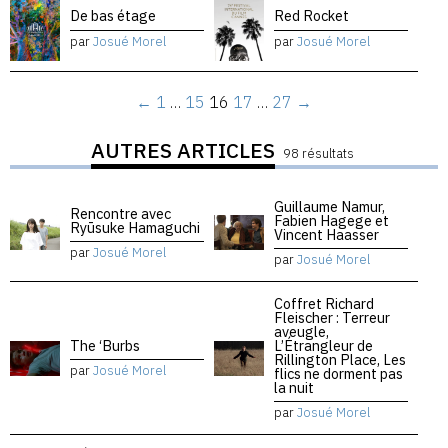
De bas étage
Red Rocket
par
Josué Morel
par
Josué Morel
←
1
…
15
16
17
…
27
→
AUTRES ARTICLES
98 résultats
Guillaume Namur,
Rencontre avec
Fabien Hagege et
Ryūsuke Hamaguchi
Vincent Haasser
par
Josué Morel
par
Josué Morel
Coffret Richard
Fleischer : Terreur
aveugle,
The ‘Burbs
L’Étrangleur de
Rillington Place, Les
par
Josué Morel
flics ne dorment pas
la nuit
par
Josué Morel