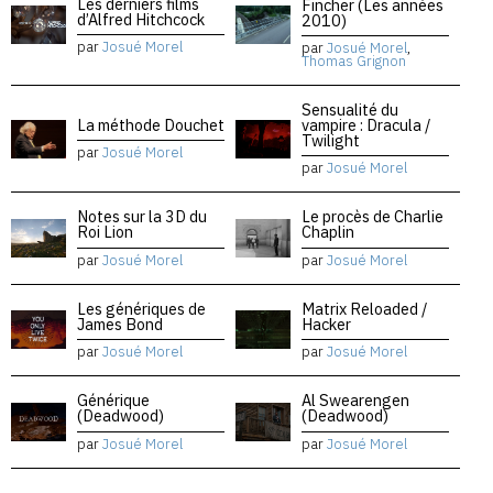
Les derniers films
Fincher (Les années
d’Alfred Hitchcock
2010)
par
Josué Morel
par
Josué Morel
,
Thomas Grignon
Sensualité du
La méthode Douchet
vampire : Dracula /
Twilight
par
Josué Morel
par
Josué Morel
Notes sur la 3D du
Le procès de Charlie
Roi Lion
Chaplin
par
Josué Morel
par
Josué Morel
Les génériques de
Matrix Reloaded /
James Bond
Hacker
par
Josué Morel
par
Josué Morel
Générique
Al Swearengen
(Deadwood)
(Deadwood)
par
Josué Morel
par
Josué Morel