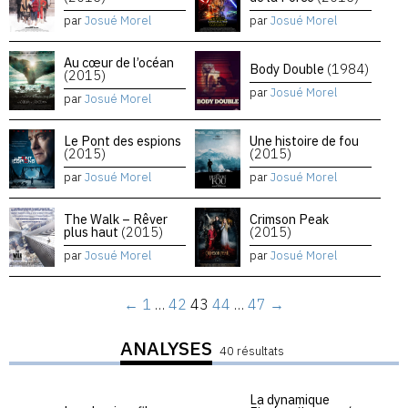
par
Josué Morel
par
Josué Morel
Au cœur de l’océan
Body Double
(1984)
(2015)
par
Josué Morel
par
Josué Morel
Le Pont des espions
Une histoire de fou
(2015)
(2015)
par
Josué Morel
par
Josué Morel
The Walk – Rêver
Crimson Peak
plus haut
(2015)
(2015)
par
Josué Morel
par
Josué Morel
←
1
…
42
43
44
…
47
→
ANALYSES
40 résultats
La dynamique