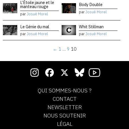
L’Étoile jaune et le
Body Double
manteau rouge
par
Josué Morel
par
Josué Morel
Le Génie du mal
Whit Stillman
par
Josué Morel
par
Josué Morel
←
1
…
9
10
QUI SOMMES-NOUS ?
CONTACT
NEWSLETTER
NOUS SOUTENIR
LÉGAL