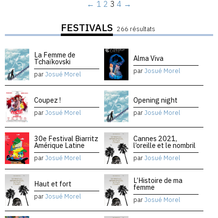
←
1
2
3
4
→
FESTIVALS
266 résultats
La Femme de
Alma Viva
Tchaïkovski
par
Josué Morel
par
Josué Morel
Coupez !
Opening night
par
Josué Morel
par
Josué Morel
30e Festival Biarritz
Cannes 2021,
Amérique Latine
l’oreille et le nombril
par
Josué Morel
par
Josué Morel
L’Histoire de ma
Haut et fort
femme
par
Josué Morel
par
Josué Morel