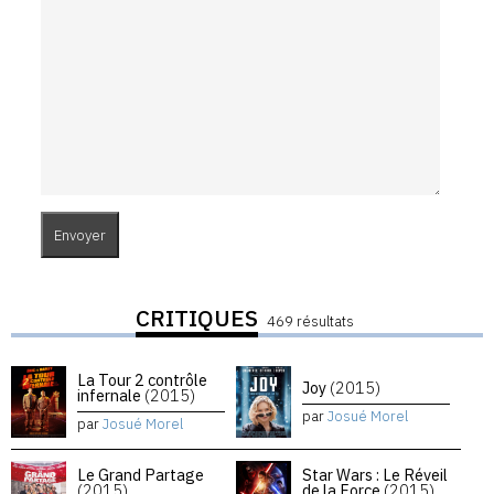
CRITIQUES
469 résultats
La Tour 2 contrôle
Joy
(2015)
infernale
(2015)
par
Josué Morel
par
Josué Morel
Le Grand Partage
Star Wars : Le Réveil
(2015)
de la Force
(2015)